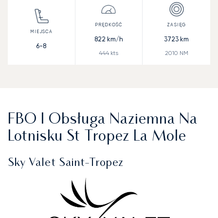
822
km/h
3723
km
6-8
444
kts
2010
NM
FBO I Obsługa Naziemna Na
Lotnisku St Tropez La Mole
Sky Valet Saint-Tropez