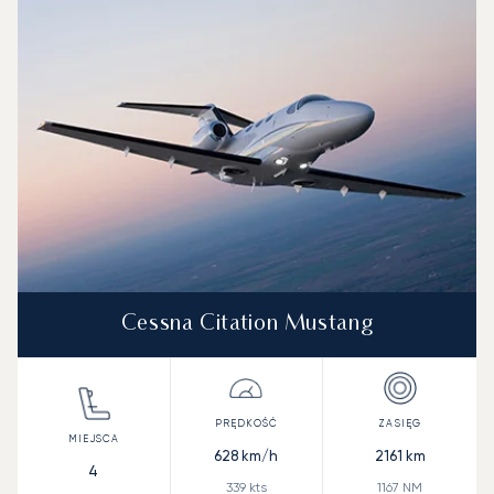
Prędkość (km/h)
Prędkość (węzły)
Zasięg (km)
Zasięg (NM)
Cessna Citation Mustang
628
km/h
2161
km
4
339
kts
1167
NM