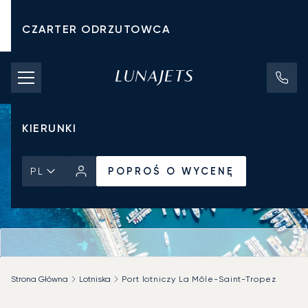
CZARTER ODRZUTOWCA
KOSZTY CZARTERU
PRYWATNE ODRZUTOWCE
KIERUNKI
POPROŚ O WYCENĘ
PL
Strona Główna
Lotniska
Port lotniczy La Môle-Saint-Tropez