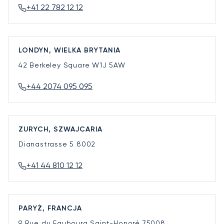
+41 22 782 12 12
LONDYN, WIELKA BRYTANIA
42 Berkeley Square
W1J 5AW
+44 2074 095 095
ZURYCH, SZWAJCARIA
Dianastrasse 5
8002
+41 44 810 12 12
PARYŻ, FRANCJA
9 Rue du Faubourg Saint-Honoré
75008