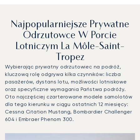
Najpopularniejsze Prywatne
Odrzutowce W Porcie
Lotniczym La Môle-Saint-
Tropez
Wybierając prywatny odrzutowiec na podróż,
kluczową rolę odgrywa kilka czynników: liczba
pasażerów, dystans lotu, możliwości lotniskowe
oraz specyficzne wymagania Państwa podróży.
Oto najczęściej czarterowane modele samolotów
dla tego kierunku w ciągu ostatnich 12 miesięcy:
Cessna Citation Mustang, Bombardier Challenger
604 i Embraer Phenom 300.
Port lotniczy La Môle-Saint-Tropez : 3 najpopularniejsze 
Zdjęcie samolotu
Model samolotu
Miejsca