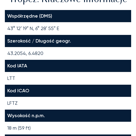
Współrzędne (DMS)
43° 12′ 19″ N, 6° 28′ 55″ E
Szerokość / Długość geogr.
43.2054, 6.4820
Kod IATA
LTT
Kod ICAO
LFTZ
Wysokość n.p.m.
18 m (59 ft)