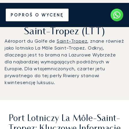
Prywatny odrzutowiec na
POPROŚ O WYCENĘ
Port lotniczy La Môle-
Saint-Tropez (LTT)
Aéroport du Golfe de
Saint-Tropez
, znane również
jako lotnisko La Môle Saint-Tropez. Odkryj,
dlaczego jest to brama na Lazurowe Wybrzeże
dla najbardziej wymagających podróżnych w
Europie. Dla wtajemniczonych, czarter jetu
prywatnego do tej perły Riwiery stanowi
kwintesencję luksusu.
Port Lotniczy La Môle-Saint-
Tropez: Kluczowe Informacje