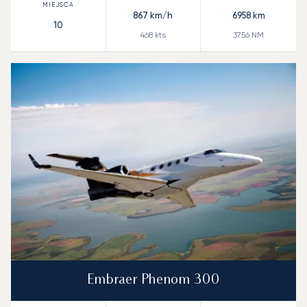
867
km/h
6958
km
10
468
kts
3756
NM
Embraer Phenom 300