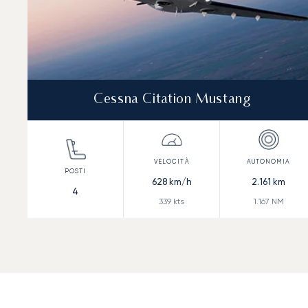
Cessna Citation Mustang
628
km/h
2.161
km
4
339
kts
1.167
NM