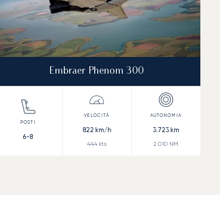
Embraer Phenom 300
822
km/h
3.723
km
6-8
444
kts
2.010
NM