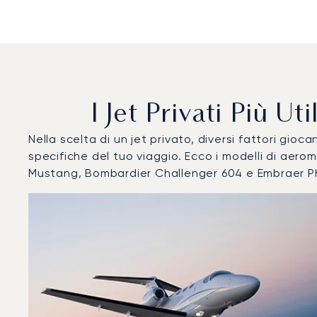
I Jet Privati Più U
Nella scelta di un jet privato, diversi fattori gi
specifiche del tuo viaggio. Ecco i modelli di aer
Mustang, Bombardier Challenger 604 e Embraer 
Aeroporto di La Môle Saint-Tropez : I 3 modelli di aerom
Foto dell'aeromobile
Modello di aeromobile
Post
Velocità (km/h)
Velocità (nodi)
Autonomi
Autonomia (NM)