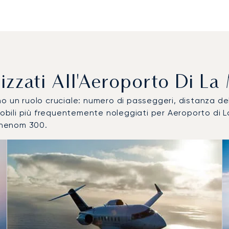
tilizzati All'Aeroporto Di 
ocano un ruolo cruciale: numero di passeggeri, distanza 
omobili più frequentemente noleggiati per Aeroporto di
Phenom 300.
obile più utilizzati per numero di movimenti volo nel 2025
i
a (km)