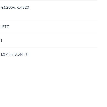
43.2054, 6.4820
LFTZ
1
1.071
m (
3.514
ft)