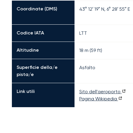
Coordinate (DMS)
43° 12′ 19″ N, 6° 28′ 55″ E
Codice IATA
LTT
Altitudine
18 m (59 ft)
Superficie della/e
Asfalto
pista/e
Link utili
Sito dell'aeroporto
Pagina Wikipedia