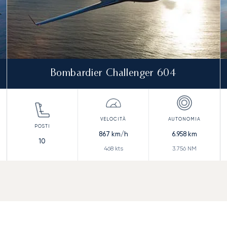
Bombardier Challenger 604
867
km/h
6.958
km
10
468
kts
3.756
NM