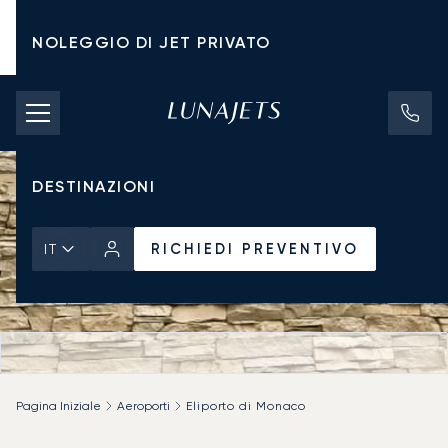
NOLEGGIO DI JET PRIVATO
TARIFFE DI NOLEGGIO
JET PRIVATI
DESTINAZIONI
RICHIEDI PREVENTIVO
IT
Pagina Iniziale
Aeroporti
Eliporto di Monaco