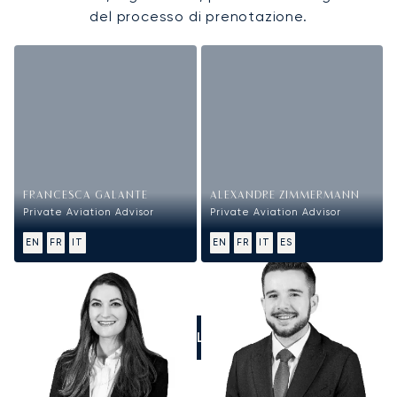
del processo di prenotazione.
FRANCESCA GALANTE
ALEXANDRE ZIMMERMANN
Private Aviation Advisor
Private Aviation Advisor
EN
FR
IT
EN
FR
IT
ES
CALL US