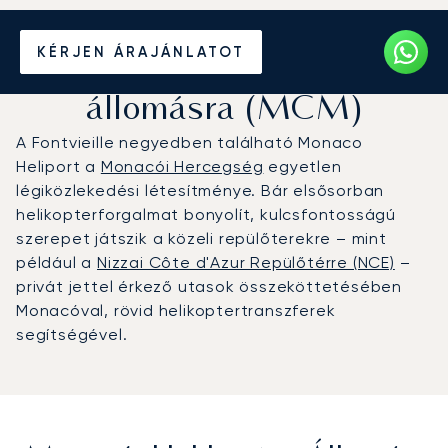
Magánrepülőgép bérlése a
KÉRJEN ÁRAJÁNLATOT
Monacói helikopter-
állomásra (MCM)
A Fontvieille negyedben található Monaco
Heliport a
Monacói Hercegség
egyetlen
légiközlekedési létesítménye. Bár elsősorban
helikopterforgalmat bonyolít, kulcsfontosságú
szerepet játszik a közeli repülőterekre – mint
például a
Nizzai Côte d'Azur Repülőtérre (NCE)
–
privát jettel érkező utasok összeköttetésében
Monacóval, rövid helikoptertranszferek
segítségével.