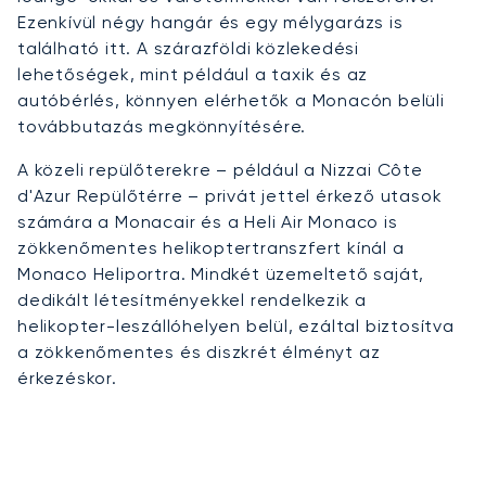
Ezenkívül négy hangár és egy mélygarázs is
található itt. A szárazföldi közlekedési
lehetőségek, mint például a taxik és az
autóbérlés, könnyen elérhetők a Monacón belüli
továbbutazás megkönnyítésére.
A közeli repülőterekre – például a Nizzai Côte
d'Azur Repülőtérre – privát jettel érkező utasok
számára a Monacair és a Heli Air Monaco is
zökkenőmentes helikoptertranszfert kínál a
Monaco Heliportra. Mindkét üzemeltető saját,
dedikált létesítményekkel rendelkezik a
helikopter-leszállóhelyen belül, ezáltal biztosítva
a zökkenőmentes és diszkrét élményt az
érkezéskor.