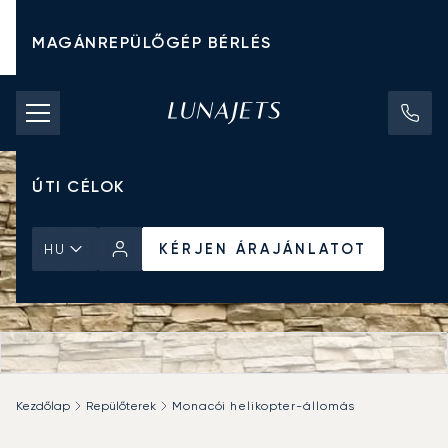
MAGÁNREPÜLŐGÉP BÉRLÉS
CHARTER ÁRAK
MAGÁNREPÜLŐGÉPEK
ÚTI CÉLOK
KÉRJEN ÁRAJÁNLATOT
HU
Kezdőlap
Repülőterek
Monacói helikopter-állomás