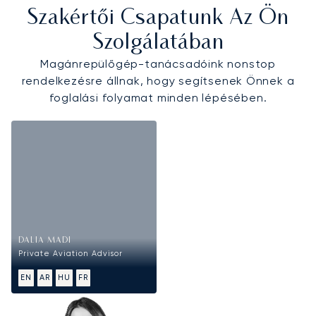
Szakértői Csapatunk Az Ön
Szolgálatában
Magánrepülőgép-tanácsadóink nonstop
rendelkezésre állnak, hogy segítsenek Önnek a
foglalási folyamat minden lépésében.
DALIA MADI
Private Aviation Advisor
EN
AR
HU
FR