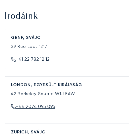
Irodáink
GENF, SVÁJC
29 Rue Lect
1217
+41 22 782 12 12
LONDON, EGYESÜLT KIRÁLYSÁG
42 Berkeley Square
W1J 5AW
+44 2074 095 095
ZÜRICH, SVÁJC