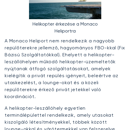
Helikopter érkezése a Monaco
Heliportra
A Monaco Heliport nem rendelkezik a nagyobb
repülőterekre jellemző, hagyományos FBO-kkal (Fix
Bázisú Szolgáltatókkal). Ehelyett a helikopter-
leszállóhelyen működő helikopter-üzemeltetők
nyújtanak átfogó szolgáltatásokat, amelyek
kielégítik a privát repülés igényeit, beleértve az
utaskezelést, a lounge-okat és a közeli
repülőterekre érkező privát jetekkel való
koordinációt.
A helikopter-leszállóhely egyetlen
terminálépülettel rendelkezik, amely utasokat
kiszolgáló létesítményekkel, többek között
lounge-okkal és várótermekkel van felszerelve.