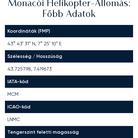
Monacói Helikopter-Állomás:
Főbb Adatok
Koordináták (FMP)
43° 43′ 31″ N, 7° 25′ 10″ E
Szélesség / Hosszúság
43.725798, 7.419673
IATA-kód
MCM
ICAO-kód
LNMC
Tengerszint feletti magasság