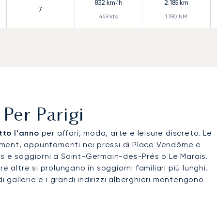
832
km/h
2.185
km
7
449
kts
1.180
NM
 Per Parigi
tto l'anno
per affari, moda, arte e leisure discreto. Le
ssement, appuntamenti nei pressi di Place Vendôme e
is e soggiorni a Saint-Germain-des-Prés o Le Marais.
 altre si prolungano in soggiorni familiari più lunghi.
i gallerie e i grandi indirizzi alberghieri mantengono