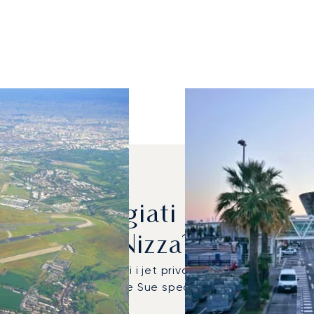
gono Noleggiati Più Frequ
Nizza?
on Latitude sono stati i jet privati più utilizzati per i 
eromobile più adatto alle Sue specifiche esigenze di via