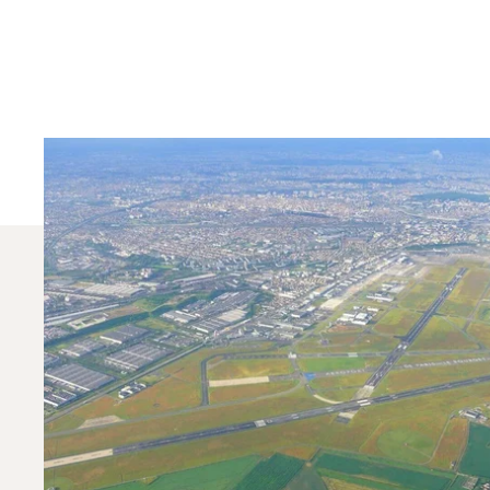
Quali Jet Privati Ven
Nel 2025, il Phenom 100, il Beechjet 400A e il Citati
all'aviazione privata può aiutarLa a scegliere l'a
Contatti uno dei nostri uffici locali
.