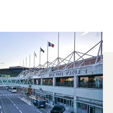
entemente Tra Parigi E
voli tra Nizza e Parigi. Un consulente dedicato
ggio.