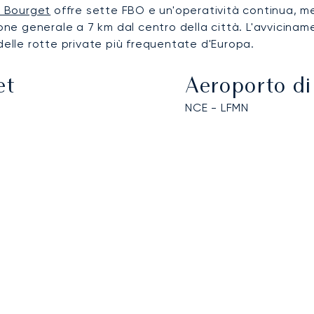
e Bourget
offre sette FBO e un'operatività continua, me
ione generale a 7 km dal centro della città. L'avvicina
lle rotte private più frequentate d'Europa.
et
Aeroporto di
NCE - LFMN