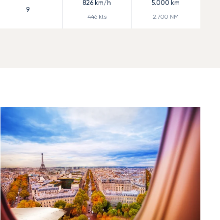
826
km/h
5.000
km
9
446
kts
2.700
NM