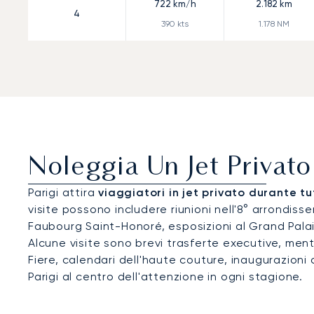
722
km/h
2.182
km
4
390
kts
1.178
NM
Noleggia Un Jet Privato
Parigi attira
viaggiatori in jet privato durante tu
visite possono includere riunioni nell'8° arrondi
Faubourg Saint-Honoré, esposizioni al Grand Pala
Alcune visite sono brevi trasferte executive, mentre
Fiere, calendari dell'haute couture, inaugurazioni d
Parigi al centro dell'attenzione in ogni stagione.