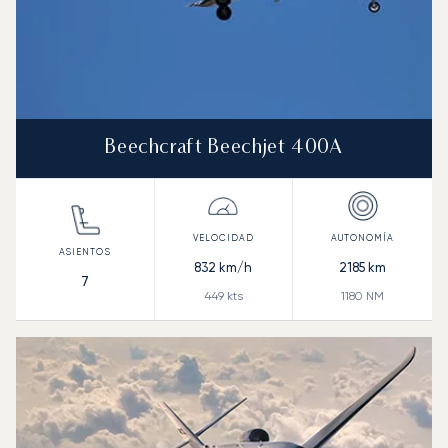
Beechcraft Beechjet 400A
832
km/h
2185
km
7
449
kts
1180
NM