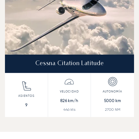
Cessna Citation Latitude
826
km/h
5000
km
9
446
kts
2700
NM