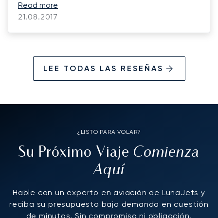
appreciate quality travel services. Thank
Read more
you.
21.08.2017
LEE TODAS LAS RESEÑAS
¿LISTO PARA VOLAR?
Comienza
Su Próximo Viaje
Aquí
Hable con un experto en aviación de LunaJets y
reciba su presupuesto bajo demanda en cuestión
de minutos. Sin compromiso ni obligación.