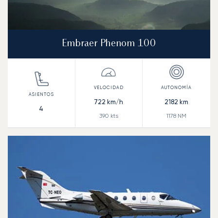
Embraer Phenom 100
722
km/h
2182
km
4
390
kts
1178
NM