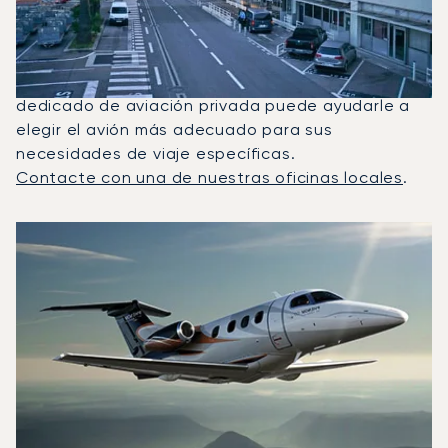
Entre París Y Niza?
En 2025, el Phenom 100, el Beechjet 400A y el
Citation Latitude fueron los jets privados más
utilizados para vuelos entre Niza y París. Un asesor
dedicado de aviación privada puede ayudarle a
elegir el avión más adecuado para sus
necesidades de viaje específicas.
Contacte con una de nuestras oficinas locales
.
Los 3 modelos de aeronave más frecuentes por número de 
Foto de la aeronave
Modelo de aeronave
Asientos
Velocidad (km/h)
Velocidad (nudos)
Autonomía (km
Autonomía (NM)