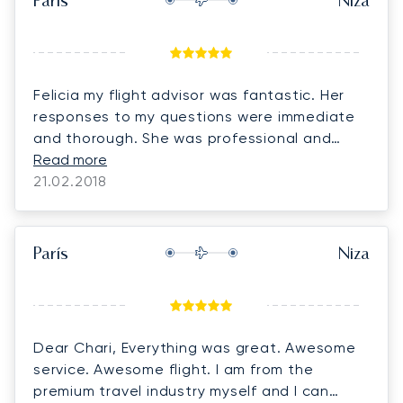
París
Niza
Felicia my flight advisor was fantastic. Her
responses to my questions were immediate
and thorough. She was professional and
courteous. It was my first time using Luna
Read more
jets and I can say without hesitation that I
21.02.2018
would use them again and again and
recommend Luna jets to my friends and
family.
París
Niza
Dear Chari, Everything was great. Awesome
service. Awesome flight. I am from the
premium travel industry myself and I can