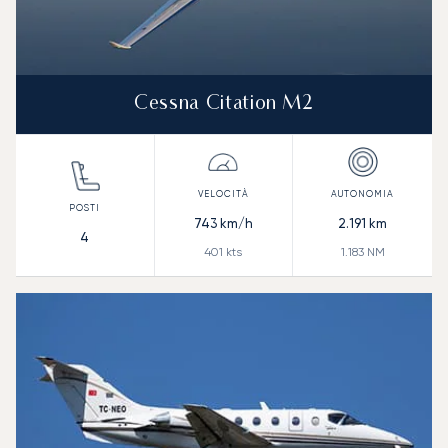
Cessna Citation M2
743
km/h
2.191
km
4
401
kts
1.183
NM