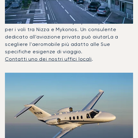
E Nizza?
Nel 2025, il Citation M2, il Beechjet 400A e il
Falcon 2000LX sono stati i jet privati più utilizzati
per i voli tra Nizza e Mykonos. Un consulente
dedicato all'aviazione privata può aiutarLa a
scegliere l'aeromobile più adatto alle Sue
specifiche esigenze di viaggio.
Contatti uno dei nostri uffici locali
.
I 3 modelli di aeromobile più utilizzati per numero di movim
Foto dell'aeromobile
Modello di aeromobile
Posti
Velocità (km/h)
Velocità (nodi)
Autonomia (
Autonomia (NM)