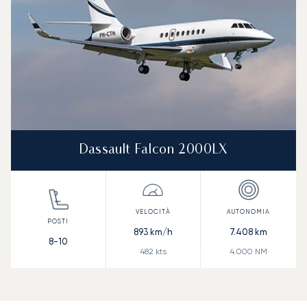
Dassault Falcon 2000LX
893
km/h
7.408
km
8-10
482
kts
4.000
NM