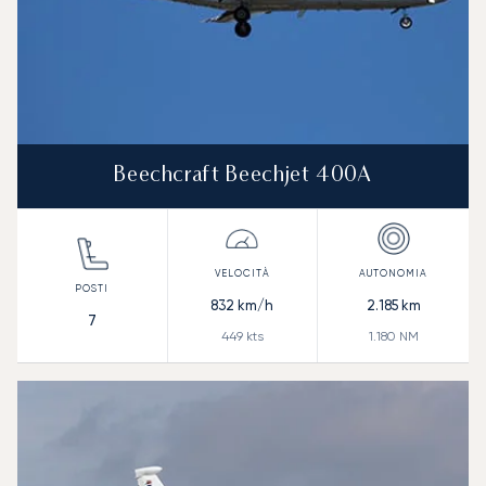
Beechcraft Beechjet 400A
832
km/h
2.185
km
7
449
kts
1.180
NM