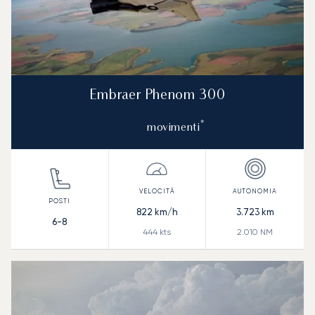
Embraer Phenom 300
*
movimenti
822
km/h
3.723
km
6-8
444
kts
2.010
NM