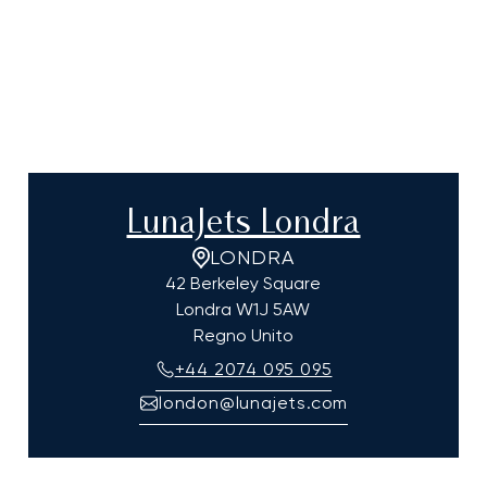
LunaJets Londra
LONDRA
42 Berkeley Square
Londra
W1J 5AW
Regno Unito
+44 2074 095 095
london@lunajets.com