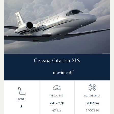
Cessna Citation XLS
*
movimenti
798
km/h
3.889
km
8
431
kts
2.100
NM