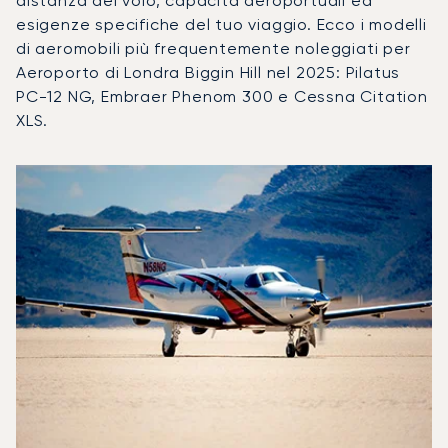
distanza del volo, capacità aeroportuali ed
esigenze specifiche del tuo viaggio. Ecco i modelli
di aeromobili più frequentemente noleggiati per
Aeroporto di Londra Biggin Hill nel 2025: Pilatus
PC-12 NG, Embraer Phenom 300 e Cessna Citation
XLS.
Aeroporto di Londra Biggin Hill : I 3 modelli di aeromobile p
Foto dell'aeromobile
Modello di aeromobile
Movimenti di
Posti
Velocità (km/h)
Velocit
Autonomia (km)
Autonomia (NM)