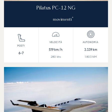
Pilatus PC-12 NG
*
movimenti
519
km/h
3.339
km
6-7
280
kts
1.803
NM