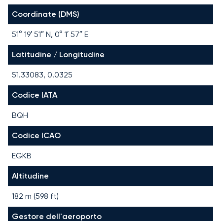
Coordinate (DMS)
51° 19′ 51″ N, 0° 1′ 57″ E
Latitudine / Longitudine
51.33083, 0.0325
Codice IATA
BQH
Codice ICAO
EGKB
Altitudine
182 m (598 ft)
Gestore dell'aeroporto