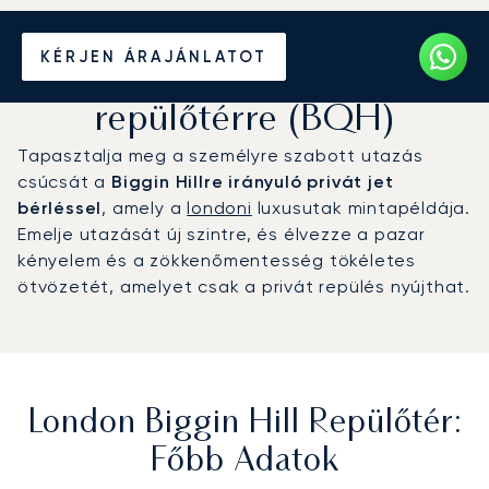
Magánrepülőgép bérlése a
KÉRJEN ÁRAJÁNLATOT
London Biggin Hill
repülőtérre (BQH)
Tapasztalja meg a személyre szabott utazás
csúcsát a
Biggin Hillre irányuló privát jet
bérléssel
, amely a
londoni
luxusutak mintapéldája.
Emelje utazását új szintre, és élvezze a pazar
kényelem és a zökkenőmentesség tökéletes
ötvözetét, amelyet csak a privát repülés nyújthat.
London Biggin Hill Repülőtér:
Főbb Adatok