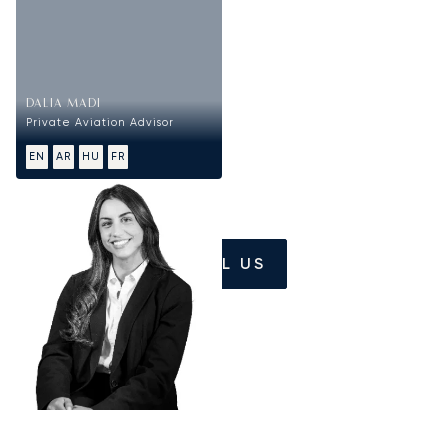
DALIA MADI
Private Aviation Advisor
EN
AR
HU
FR
CALL US