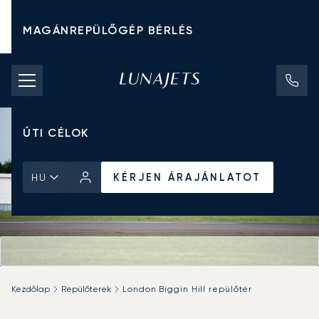
MAGÁNREPÜLŐGÉP BÉRLÉS
CHARTER ÁRAK
MAGÁNREPÜLŐGÉPEK
ÚTI CÉLOK
KÉRJEN ÁRAJÁNLATOT
HU
Kezdőlap
Repülőterek
London Biggin Hill repülőtér