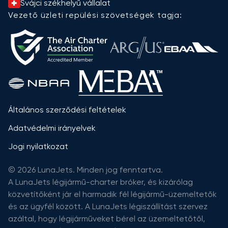
Svájci székhelyű vállalat
Vezető üzleti repülési szövetségek tagja:
Általános szerződési feltételek
Adatvédelmi irányelvek
Jogi nyilatkozat
© 2026 LunaJets. Minden jog fenntartva.
A LunaJets légijármű-charter bróker, és kizárólag
közvetítőként jár el harmadik fél légijármű-üzemeltetők
és az ügyfél között. A LunaJets légiszállítást szervez
azáltal, hogy légijárműveket bérel az üzemeltetőtől,