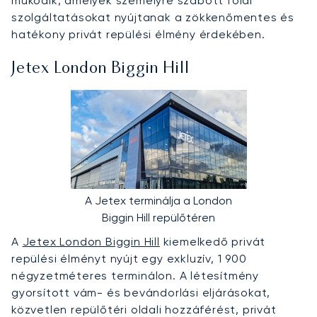
működik, amelyek személyre szabott földi
szolgáltatásokat nyújtanak a zökkenőmentes és
hatékony privát repülési élmény érdekében.
Jetex London Biggin Hill
A Jetex terminálja a London
Biggin Hill repülőtéren
A
Jetex London Biggin Hill
kiemelkedő privát
repülési élményt nyújt egy exkluzív, 1 900
négyzetméteres terminálon. A létesítmény
gyorsított vám- és bevándorlási eljárásokat,
közvetlen repülőtéri oldali hozzáférést, privát