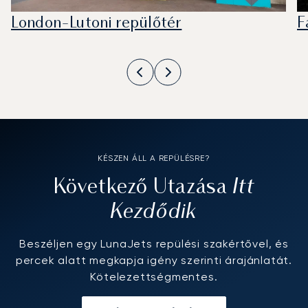
London-Lutoni repülőtér
F
KÉSZEN ÁLL A REPÜLÉSRE?
Itt
Következő Utazása
Kezdődik
Beszéljen egy LunaJets repülési szakértővel, és
percek alatt megkapja igény szerinti árajánlatát.
Kötelezettségmentes.