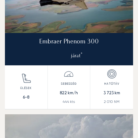
Embraer Phenom 300
*
járat
822
km/h
3 723
km
6-8
444
kts
2 010
NM