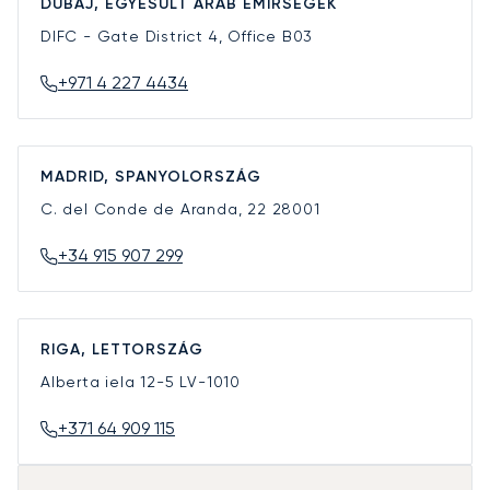
DUBAJ, EGYESÜLT ARAB EMÍRSÉGEK
DIFC - Gate District 4, Office B03
+971 4 227 4434
MADRID, SPANYOLORSZÁG
C. del Conde de Aranda, 22
28001
+34 915 907 299
RIGA, LETTORSZÁG
Alberta iela 12-5
LV-1010
+371 64 909 115