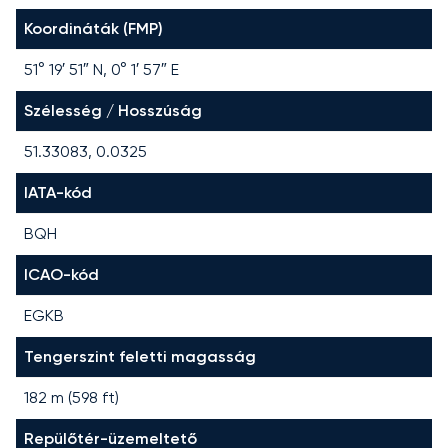
Koordináták (FMP)
51° 19′ 51″ N, 0° 1′ 57″ E
Szélesség / Hosszúság
51.33083, 0.0325
IATA-kód
BQH
ICAO-kód
EGKB
Tengerszint feletti magasság
182 m (598 ft)
Repülőtér-üzemeltető