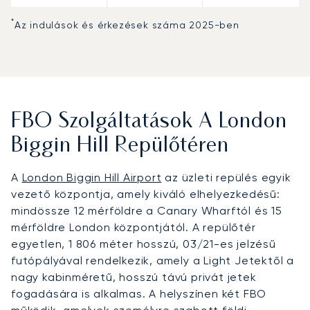
*
Az indulások és érkezések száma 2025-ben
FBO Szolgáltatások A London
Biggin Hill Repülőtéren
A
London Biggin Hill Airport
az üzleti repülés egyik
vezető központja, amely kiváló elhelyezkedésű:
mindössze 12 mérföldre a Canary Wharftól és 15
mérföldre London központjától. A repülőtér
egyetlen, 1 806 méter hosszú, 03/21-es jelzésű
futópályával rendelkezik, amely a Light Jetektől a
nagy kabinméretű, hosszú távú privát jetek
fogadására is alkalmas. A helyszínen két FBO