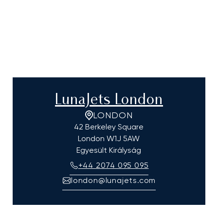
LunaJets London
LONDON
42 Berkeley Square
London
W1J 5AW
Egyesült Királyság
+44 2074 095 095
london@lunajets.com