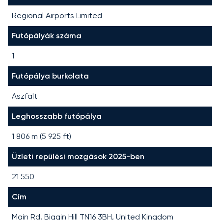
Regional Airports Limited
Futópályák száma
1
Futópálya burkolata
Aszfalt
Leghosszabb futópálya
1 806
m (
5 925
ft)
Üzleti repülési mozgások 2025-ben
21 550
Cím
Main Rd, Biggin Hill TN16 3BH, United Kingdom