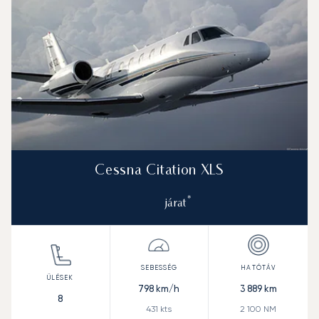
Cessna Citation XLS
*
járat
798
km/h
3 889
km
8
431
kts
2 100
NM