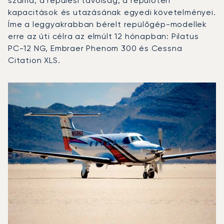
száma, a repülési távolság, a repülőtéri
kapacitások és utazásának egyedi követelményei.
Íme a leggyakrabban bérelt repülőgép-modellek
erre az úti célra az elmúlt 12 hónapban: Pilatus
PC-12 NG, Embraer Phenom 300 és Cessna
Citation XLS.
London Biggin Hill repülőtér : A 3 legtöbbet repült repül
Repülőgép fotója
Repülőgép-típus
Repülési forgalo
Ülőhelyek
Sebesség (km/h)
Sebesség (c
Hatótávolság (km)
Hatótávolság (NM)