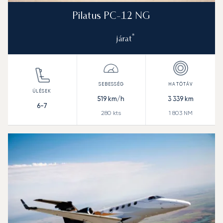
Pilatus PC-12 NG
*
járat
519
km/h
3 339
km
6-7
280
kts
1 803
NM