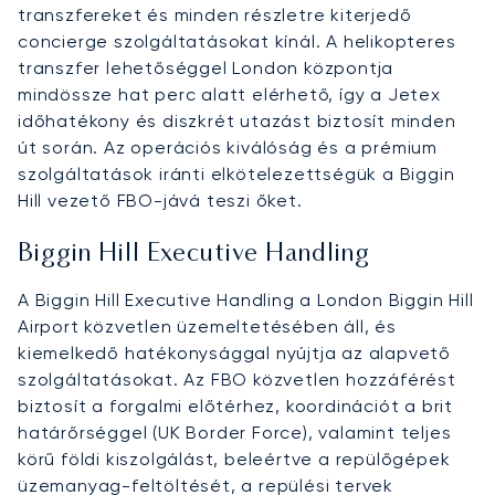
transzfereket és minden részletre kiterjedő
concierge szolgáltatásokat kínál. A helikopteres
transzfer lehetőséggel London központja
mindössze hat perc alatt elérhető, így a Jetex
időhatékony és diszkrét utazást biztosít minden
út során. Az operációs kiválóság és a prémium
szolgáltatások iránti elkötelezettségük a Biggin
Hill vezető FBO-jává teszi őket.
Biggin Hill Executive Handling
A Biggin Hill Executive Handling a London Biggin Hill
Airport közvetlen üzemeltetésében áll, és
kiemelkedő hatékonysággal nyújtja az alapvető
szolgáltatásokat. Az FBO közvetlen hozzáférést
biztosít a forgalmi előtérhez, koordinációt a brit
határőrséggel (UK Border Force), valamint teljes
körű földi kiszolgálást, beleértve a repülőgépek
üzemanyag-feltöltését, a repülési tervek