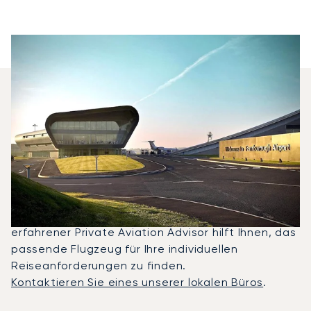
Welche Privatjets Werden Am
Häufigsten Zwischen Genf
Und Farnborough Gechartert?
2025 waren Citation Mustang, Falcon 8X und
Legacy 450 die meistgenutzten Privatjets für
Flüge zwischen Farnborough und Genf. Ein
erfahrener Private Aviation Advisor hilft Ihnen, das
passende Flugzeug für Ihre individuellen
Reiseanforderungen zu finden.
Kontaktieren Sie eines unserer lokalen Büros
.
Top 3 Flugzeugmodelle nach Anzahl der Flugbewegungen 