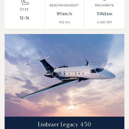
911
km/h
11.945
km
12-14
492
kts
6.450
NM
Embraer Legacy 450