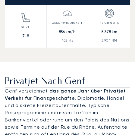
856
km/h
5.378
km
7-8
462
kts
2.904
NM
Privatjet Nach Genf
Genf verzeichnet
das ganze Jahr über Privatjet-
Verkehr
für Finanzgeschäfte, Diplomatie, Handel
und diskrete Freizeitaufenthalte. Typische
Reiseprogramme umfassen Treffen im
Bankenviertel oder rund um den Palais des Nations
sowie Termine auf der Rue du Rhône. Aufenthalte
entfalten sich oft entlang des Quai du Mont-