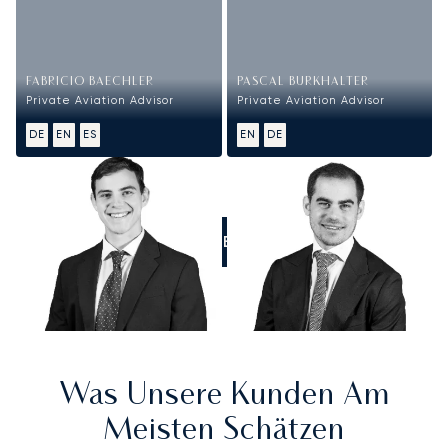
FABRICIO BAECHLER
PASCAL BURKHALTER
Private Aviation Advisor
Private Aviation Advisor
DE
EN
ES
EN
DE
RUFEN SIE UNS AN
Was Unsere Kunden Am
Meisten Schätzen