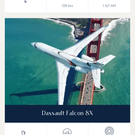
4
339
kts
1.167
NM
Dassault Falcon 8X