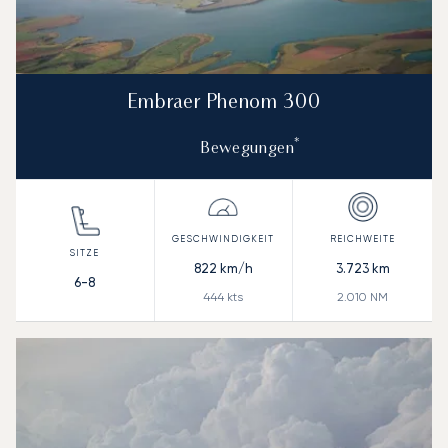
Embraer Phenom 300
*
Bewegungen
822
km/h
3.723
km
6-8
444
kts
2.010
NM