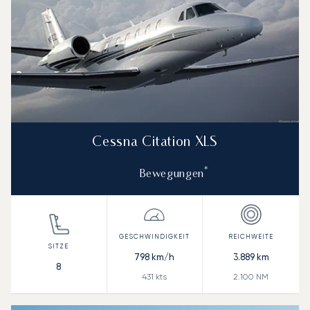
Cessna Citation XLS
*
Bewegungen
798
km/h
3.889
km
8
431
kts
2.100
NM