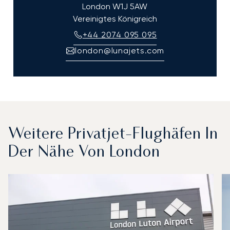
London
W1J 5AW
Vereinigtes Königreich
+44 2074 095 095
london@lunajets.com
Weitere Privatjet-Flughäfen In
Der Nähe Von London