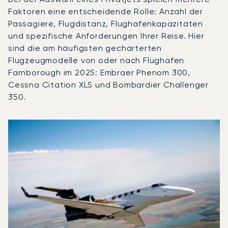
Faktoren eine entscheidende Rolle: Anzahl der
Passagiere, Flugdistanz, Flughafenkapazitäten
und spezifische Anforderungen Ihrer Reise. Hier
sind die am häufigsten gecharterten
Flugzeugmodelle von oder nach Flughafen
Farnborough im 2025: Embraer Phenom 300,
Cessna Citation XLS und Bombardier Challenger
350.
Flughafen Farnborough : Die 3 meistgeflogenen Flugzeug
Foto des Flugzeugs
Flugzeugmodell
Flugbeweg
Sitze
Geschwindigkeit (km/h)
Geschwindigk
Reichweite (km)
Reichweite (NM)