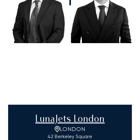
LunaJets London
LONDON
42 Berkeley Square