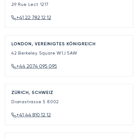
29 Rue Lect
1217
+41 22 782 12 12
LONDON, VEREINIGTES KÖNIGREICH
42 Berkeley Square
W1J 5AW
+44 2074 095 095
ZÜRICH, SCHWEIZ
Dianastrasse 5
8002
+41 44 810 12 12