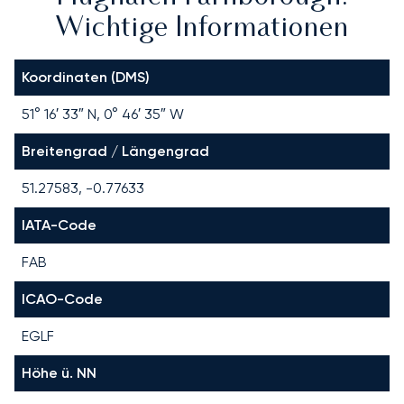
Wichtige Informationen
Koordinaten (DMS)
51° 16′ 33″ N, 0° 46′ 35″ W
Breitengrad / Längengrad
51.27583, -0.77633
IATA-Code
FAB
ICAO-Code
EGLF
Höhe ü. NN