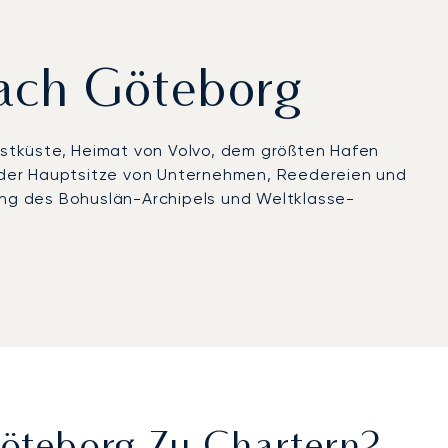
nach Göteborg
stküste, Heimat von Volvo, dem größten Hafen
der Hauptsitze von Unternehmen, Reedereien und
ang des Bohuslän-Archipels und Weltklasse-
 FBO-Einrichtungen für eine schnelle An- und
ür einen diskreten Zugang näher an der Stadt
thäfen oder Luxushotels. Ob Sie das Filmfestival
härengarten zurückziehen – jedes Detail wird
d flexible Charterlösungen, denen anspruchsvolle
szentren, reibungslose Transfers zu Küstenorten