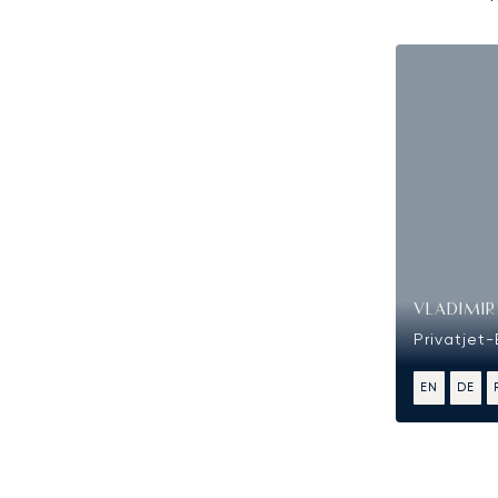
VLADIMI
Privatjet
EN
DE