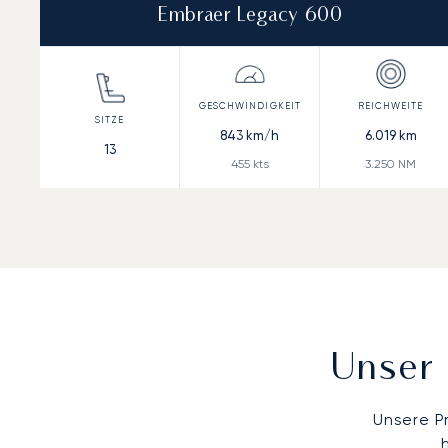
Embraer Legacy 600
843
km/h
6.019
km
13
455
kts
3.250
NM
Unser 
Unsere P