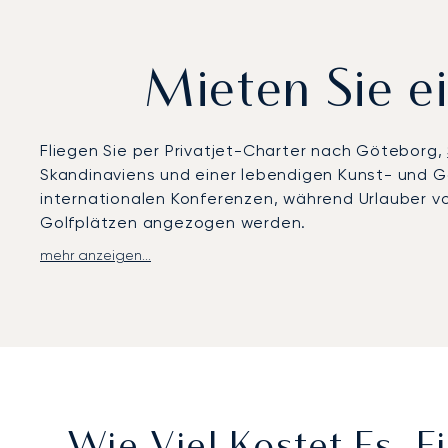
Mieten Sie e
Fliegen Sie per Privatjet-Charter nach Göteborg,
Skandinaviens und einer lebendigen Kunst- und
internationalen Konferenzen, während Urlauber v
Golfplätzen angezogen werden.
mehr anzeigen...
LunaJets arrangiert maßgeschneiderte Flüge zum 
Abreise verfügt. Kleinere Jets können auch den F
eignet. Wir organisieren Chauffeurtransfers und 
in Göteborg besuchen, am Musikfestival Way Out W
nach Ihrem Zeitplan ausgerichtet.
Mit zwei Jahrzehnten Erfahrung bietet LunaJets A
Kunden weltweit vertrauen. In Göteborg bedeutet
und nahtlose Privatflüge in ganz Skandinavien un