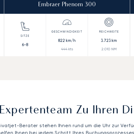
Embraer Phenom 300
822
km/h
3.723
km
6-8
444
kts
2.010
NM
Expertenteam Zu Ihren D
rivatjet-Berater stehen Ihnen rund um die Uhr zur Verf
helfen Ihnen bei jedem Schritt Ihres Buchungsprozesses