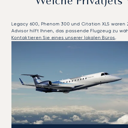
Welche Privatjet
Legacy 600, Phenom 300 und Citation XLS waren 20
Advisor hilft Ihnen, das passende Flugzeug zu wäh
Kontaktieren Sie eines unserer lokalen Büros
.
Göteborg : Die 3 meistgeflogenen Flugzeugmodelle n
Foto des Flugzeugs
Flugzeugmodell
Geschwindigkeit (km/h)
Geschwindigkeit (Knoten)
Rei
Reichweite (NM)