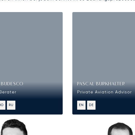
R BUDESCO
PASCAL BURKHALTER
-Berater
Private Aviation Advisor
RO
RU
EN
DE