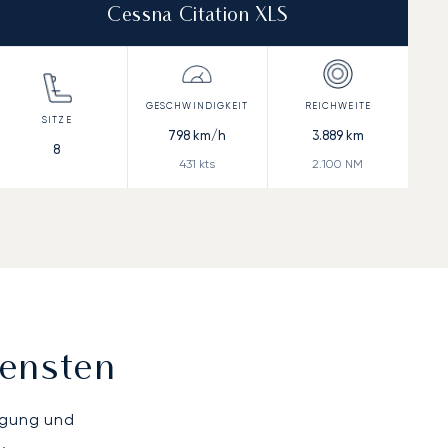
Cessna Citation XLS
798
km/h
3.889
km
8
431
kts
2.100
NM
iensten
ügung und
.