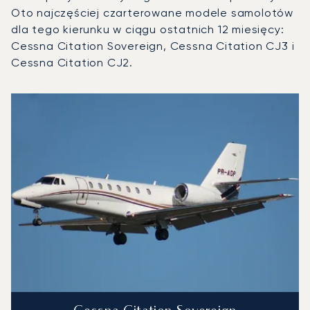
Oto najczęściej czarterowane modele samolotów
dla tego kierunku w ciągu ostatnich 12 miesięcy:
Cessna Citation Sovereign, Cessna Citation CJ3 i
Cessna Citation CJ2.
Lotnisko Tampere–Pirkkala : 3 najpopularniejsze modele s
Zdjęcie samolotu
Model samolotu
Miejsca
Prędkość (km/h)
Prędkość (węzły)
Zasięg (km)
Zasięg (NM)