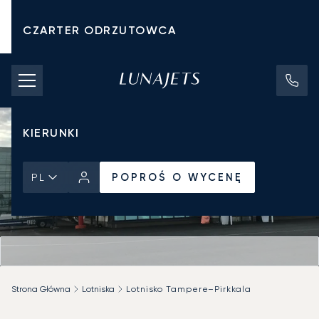
CZARTER ODRZUTOWCA
KOSZTY CZARTERU
PRYWATNE ODRZUTOWCE
KIERUNKI
POPROŚ O WYCENĘ
PL
Strona Główna
Lotniska
Lotnisko Tampere–Pirkkala