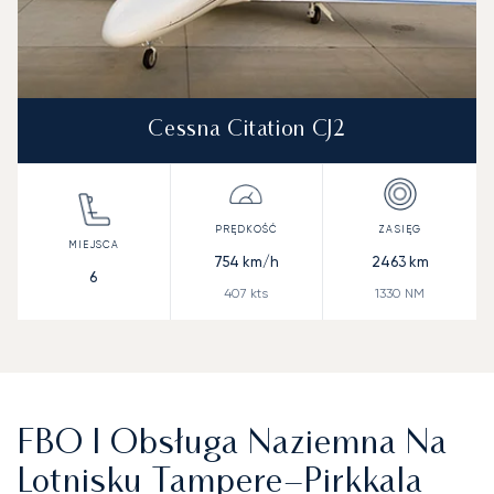
Cessna Citation CJ2
754
km/h
2463
km
6
407
kts
1330
NM
FBO I Obsługa Naziemna Na
Lotnisku Tampere–Pirkkala