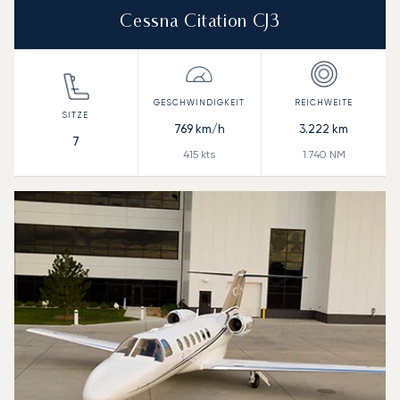
Cessna Citation CJ3
769
km/h
3.222
km
7
415
kts
1.740
NM