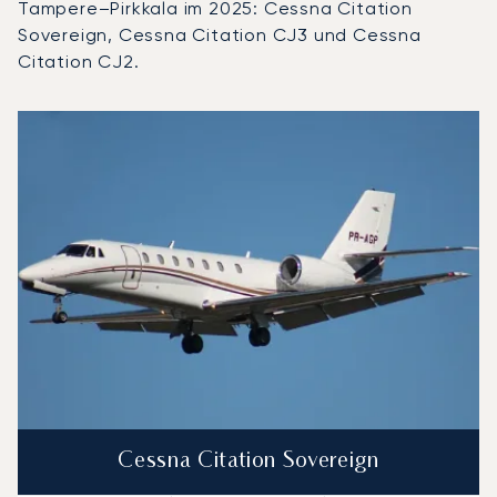
Tampere–Pirkkala im 2025: Cessna Citation
Sovereign, Cessna Citation CJ3 und Cessna
Citation CJ2.
Flughafen Tampere–Pirkkala : Die 3 meistgeflogenen Flu
Foto des Flugzeugs
Flugzeugmodell
S
Geschwindigkeit (km/h)
Geschwindigkeit (Knoten)
Reichw
Reichweite (NM)
Cessna Citation Sovereign