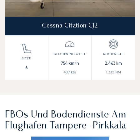
Cessna Citation CJ2
754
km/h
2.463
km
6
407
kts
1.330
NM
FBOs Und Bodendienste Am
Flughafen Tampere–Pirkkala