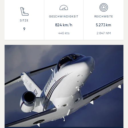
824
km/h
5.273
km
9
445
kts
2.847
NM