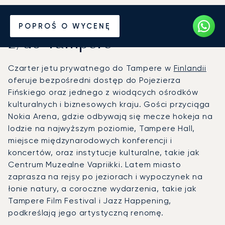
Wynajmij jet prywatny
POPROŚ O WYCENĘ
z/do Tampere
Czarter jetu prywatnego do Tampere w
Finlandii
oferuje bezpośredni dostęp do Pojezierza
Fińskiego oraz jednego z wiodących ośrodków
kulturalnych i biznesowych kraju. Gości przyciąga
Nokia Arena, gdzie odbywają się mecze hokeja na
lodzie na najwyższym poziomie, Tampere Hall,
miejsce międzynarodowych konferencji i
koncertów, oraz instytucje kulturalne, takie jak
Centrum Muzealne Vapriikki. Latem miasto
zaprasza na rejsy po jeziorach i wypoczynek na
łonie natury, a coroczne wydarzenia, takie jak
Tampere Film Festival i Jazz Happening,
podkreślają jego artystyczną renomę.