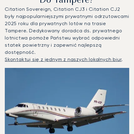
Do Tampere?
Citation Sovereign, Citation CJ3 i Citation CJ2
były najpopularniejszymi prywatnymi odrzutowcami
2025 roku dla prywatnych lotów na trasie
Tampere. Dedykowany doradca ds. prywatnego
lotnictwa pomoże Państwu wybrać odpowiedni
statek powietrzny i zapewnić najlepszą
dostępność.
Skontaktuj się z jednym z naszych lokalnych biur
.
Tampere : 3 najpopularniejsze modele statków powietrznyc
Zdjęcie samolotu
Model samolotu
Miejsca
Prędkość (km/h)
Prędkość (węzły)
Zasięg (km)
Zasięg (NM)