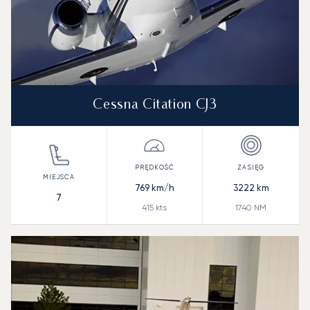
Cessna Citation CJ3
769
km/h
3222
km
7
415
kts
1740
NM