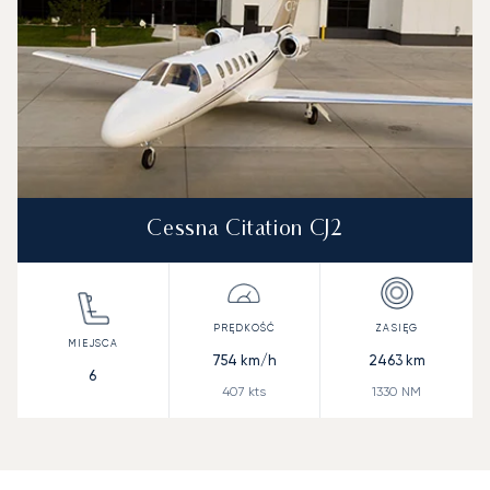
Cessna Citation CJ2
754
km/h
2463
km
6
407
kts
1330
NM