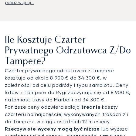
pokaż więcej...
LunaJets organizuje prywatne loty na lotnisko
Tampere–Pirkkala (TMP), położone 17 kilometrów
od centrum miasta i wyposażone w usługi VIP dla
lotnictwa prywatnego.
Stamtąd transfery z
szoferem zapewniają bezpośrednie połączenie z
Ile Kosztuje Czarter
Lapland Hotels Arena, Solo Sokos Hotel Torni lub
ośrodkami wypoczynkowymi nad jeziorami w całym
Prywatnego Odrzutowca Z/do
regionie Pojezierza Fińskiego.
Tampere?
Dzięki dwudziestoletniemu doświadczeniu
Czarter prywatnego odrzutowca z Tampere
LunaJets jest pierwszym europejskim brokerem
kosztuje od około 8 900 € do 34 300 €, w
czarterowym, który otrzymał certyfikat Argus®, co
zależności od celu podróży i typu samolotu. Ceny
odzwierciedla rygorystyczne normy
lotów z Tampere do Rygi zaczynają się od 8 900 €,
bezpieczeństwa i doskonałość usług. W Tampere
natomiast trasy do Marbelli od 34 300 €.
ta wiedza ekspercka zapewnia dyskretne przyloty
Poniższe ceny odzwierciedlają
średnie
koszty
na międzynarodowe konferencje, rozwiązania
czarteru na najczęściej wykonywanych trasach z i
dostosowane do wydarzeń kulturalnych oraz
do Tampere w ciągu ostatnich 12 miesięcy.
niezawodny dostęp do regionu Pojezierza
Rzeczywiste wyceny mogą być niższe
lub wyższe
Fińskiego przez cały rok.