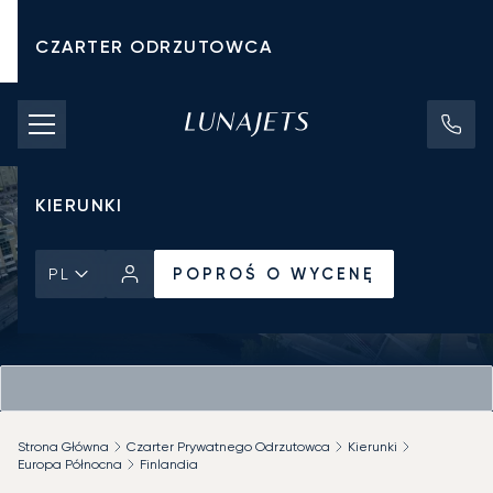
CZARTER ODRZUTOWCA
KOSZTY CZARTERU
PRYWATNE ODRZUTOWCE
KIERUNKI
POPROŚ O WYCENĘ
PL
Strona Główna
Czarter Prywatnego Odrzutowca
Kierunki
Europa Północna
Finlandia