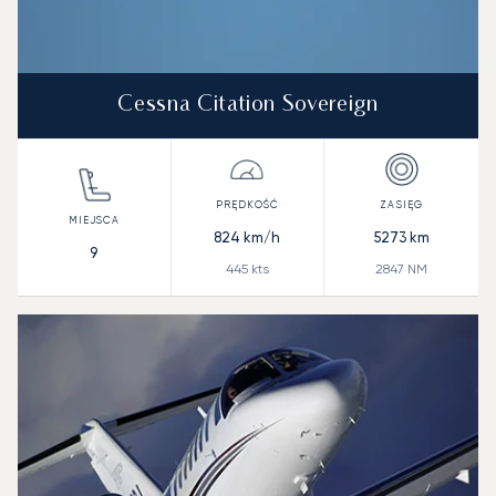
Cessna Citation Sovereign
824
km/h
5273
km
9
445
kts
2847
NM