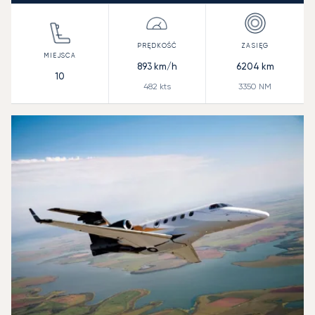
893
km/h
6204
km
10
482
kts
3350
NM