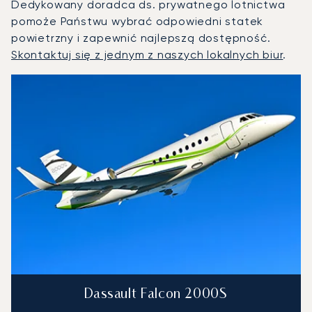
Dedykowany doradca ds. prywatnego lotnictwa
pomoże Państwu wybrać odpowiedni statek
powietrzny i zapewnić najlepszą dostępność.
Skontaktuj się z jednym z naszych lokalnych biur
.
Aalborg : 3 najpopularniejsze modele statków powietrznych
Zdjęcie samolotu
Model samolotu
Miejsca
Prędkość (km/h)
Prędkość (węzły)
Zasięg (km)
Zasięg (NM)
Dassault Falcon 2000S