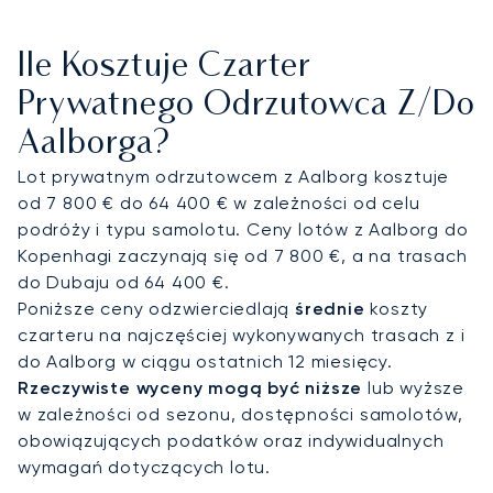
pokładzie samolotu mogą Państwo pracować lub
odpoczywać w absolutnej prywatności, delektując
Ile Kosztuje Czarter
się wykwintną kuchnią i luksusowymi
udogodnieniami dostosowanymi do Państwa
Prywatnego Odrzutowca Z/do
gustu.
Aalborga?
Prosimy o kontakt z naszymi dedykowanymi
Lot prywatnym odrzutowcem z Aalborg kosztuje
doradcami ds. lotnictwa, aby zorganizować
od 7 800 € do 64 400 € w zależności od celu
Państwa lot do Aalborg. Jako wiodący niezależny
podróży i typu samolotu. Ceny lotów z Aalborg do
broker, LunaJets zapewnia bezstronne doradztwo
Kopenhagi zaczynają się od 7 800 €, a na trasach
i nieograniczony dostęp do globalnej floty ponad
do Dubaju od 64 400 €.
4 800 samolotów. Ta niezależność gwarantuje, że
Poniższe ceny odzwierciedlają
średnie
koszty
znajdziemy idealnie dopasowany prywatny
czarteru na najczęściej wykonywanych trasach z i
odrzutowiec na Państwa podróż, zapewniając
do Aalborg w ciągu ostatnich 12 miesięcy.
sprawną i bezproblemową podróż do północnej
Rzeczywiste wyceny mogą być niższe
lub wyższe
Danii.
w zależności od sezonu, dostępności samolotów,
obowiązujących podatków oraz indywidualnych
wymagań dotyczących lotu.