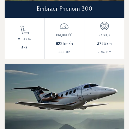
Embraer Phenom 300
822
km/h
3723
km
6-8
444
kts
2010
NM