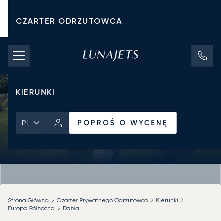
CZARTER ODRZUTOWCA
KOSZTY CZARTERU
PRYWATNE ODRZUTOWCE
KIERUNKI
POPROŚ O WYCENĘ
PL
Strona Główna
Czarter Prywatnego Odrzutowca
Kierunki
Europa Północna
Dania