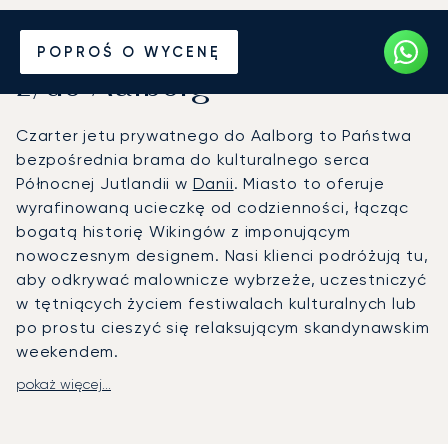
Wynajmij jet prywatny
POPROŚ O WYCENĘ
z/do Aalborg
Czarter jetu prywatnego do Aalborg to Państwa
bezpośrednia brama do kulturalnego serca
Północnej Jutlandii w
Danii
. Miasto to oferuje
wyrafinowaną ucieczkę od codzienności, łącząc
bogatą historię Wikingów z imponującym
nowoczesnym designem. Nasi klienci podróżują tu,
aby odkrywać malownicze wybrzeże, uczestniczyć
w tętniących życiem festiwalach kulturalnych lub
po prostu cieszyć się relaksującym skandynawskim
weekendem.
pokaż więcej...
Całkowicie dostosowujemy się do Państwa
harmonogramu, tworząc podróż lotniczą, która w
pełni odzwierciedla Państwa preferencje. Na