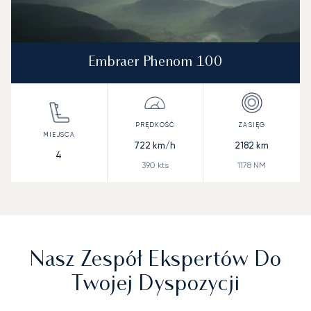
Embraer Phenom 100
722
km/h
2182
km
4
390
kts
1178
NM
Nasz Zespół Ekspertów Do
Twojej Dyspozycji