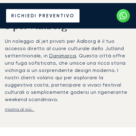
Noleggia un Jet Privato da
RICHIEDI PREVENTIVO
o per Aalborg
Un noleggio di jet privati per Aalborg è il tuo
accesso diretto al cuore culturale dello Jutland
settentrionale, in
Danimarca
. Questa città offre
una fuga sofisticata, che unisce una ricca storia
vichinga a un sorprendente design moderno. I
nostri clienti volano qui per esplorare la
suggestiva costa, partecipare a vivaci festival
culturali o semplicemente godersi un rigenerante
weekend scandinavo.
mostra di più...
Ci adattiamo interamente al tuo programma,
creando un'esperienza di volo che riflette le tue
preferenze. A bordo del tuo aereo, potrai lavorare
o rilassarti in assoluta privacy, con una