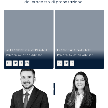
del processo di prenotazione.
ALEXANDRE ZIMMERMANN
FRANCESCA GALANTE
Private Aviation Advisor
Private Aviation Advisor
EN
FR
IT
ES
EN
FR
IT
CHIAMATECI