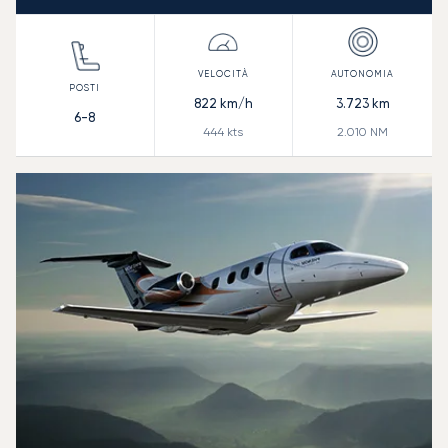
822
km/h
3.723
km
6-8
444
kts
2.010
NM