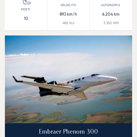
893
km/h
6.204
km
10
482
kts
3.350
NM
Embraer Phenom 300