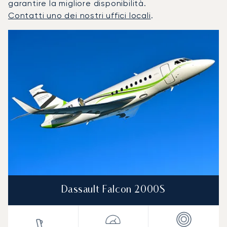
garantire la migliore disponibilità.
Contatti uno dei nostri uffici locali
.
Aalborg : I 3 modelli di aeromobile più utilizzati per numer
Foto dell'aeromobile
Modello di aeromobile
Posti
Velocità (km/h)
Velocità (nodi)
Autonomia (
Autonomia (NM)
Dassault Falcon 2000S