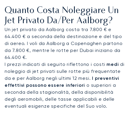
ristorazione gourmet e comfort di lusso su misura
Quanto Costa Noleggiare Un
per i tuoi gusti.
Jet Privato Da/per Aalborg?
Contatta i nostri consulenti esperti in aviazione
Un jet privato da Aalborg costa tra 7.800 € e
privata per organizzare il tuo volo per Aalborg. In
64.400 € a seconda della destinazione e del tipo
qualità di broker indipendente leader del settore,
di aereo. I voli da Aalborg a Copenaghen partono
LunaJets offre una consulenza imparziale e un
da 7.800 €, mentre le rotte per Dubai iniziano da
accesso illimitato a una flotta globale di oltre
64.400 €.
4.800 jet. Questa indipendenza garantisce la
I prezzi indicati di seguito riflettono i costi
medi
di
possibilità di trovare il jet perfetto per il tuo
noleggio di jet privati sulle rotte più frequentate
viaggio, assicurandoti un'esperienza efficiente e
da e per Aalborg negli ultimi 12 mesi.
I preventivi
impeccabile verso la Danimarca settentrionale.
effettivi possono essere inferiori
o superiori a
seconda della stagionalità, della disponibilità
degli aeromobili, delle tasse applicabili e delle
eventuali esigenze specifiche del Suo volo.