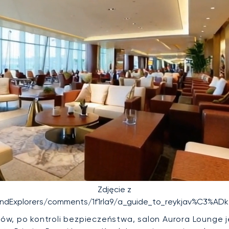
Zdjęcie z
andExplorers/comments/1f1rla9/a_guide_to_reykjav%C3%ADk
tów, po kontroli bezpieczeństwa, salon Aurora Lounge 