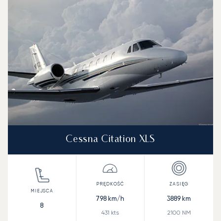
Prędkość (km/h)
Prędkość (węzły)
Zasięg (km)
Zasięg (NM)
Cessna Citation XLS
798
km/h
3889
km
8
431
kts
2100
NM