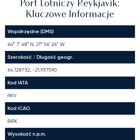
Port Lotniczy Reykjavík:
Kluczowe Informacje
Współrzędne (DMS)
64° 7′ 48″ N, 21° 56′ 26″ W
Szerokość / Długość geogr.
64.128732, -21.937590
Kod IATA
RKV
Kod ICAO
BIRK
Wysokość n.p.m.