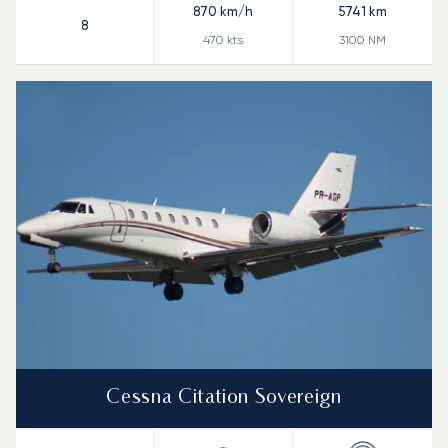
870
km/h
5741
km
8
470
kts
3100
NM
Cessna Citation Sovereign