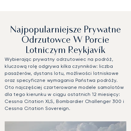
Najpopularniejsze Prywatne
Odrzutowce W Porcie
Lotniczym Reykjavík
Wybierając prywatny odrzutowiec na podróż,
kluczową rolę odgrywa kilka czynników: liczba
pasażerów, dystans lotu, możliwości lotniskowe
oraz specyficzne wymagania Państwa podróży.
Oto najczęściej czarterowane modele samolotów
dla tego kierunku w ciągu ostatnich 12 miesięcy:
Cessna Citation XLS, Bombardier Challenger 300 i
Cessna Citation Sovereign.
Port lotniczy Reykjavík : 3 najpopularniejsze modele statk
Zdjęcie samolotu
Model samolotu
Miejsca