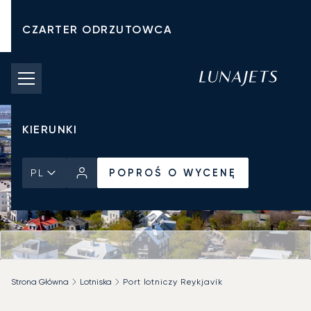
CZARTER ODRZUTOWCA
KOSZTY CZARTERU
PRYWATNE ODRZUTOWCE
KIERUNKI
POPROŚ O WYCENĘ
PL
Strona Główna
Lotniska
Port lotniczy Reykjavík