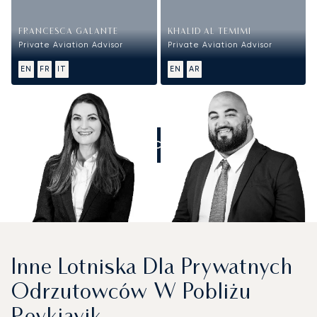
FRANCESCA GALANTE
KHALID AL TEMIMI
Private Aviation Advisor
Private Aviation Advisor
EN
FR
IT
EN
AR
ZADZWOŃCIE DO NAS
Inne Lotniska Dla Prywatnych
Odrzutowców W Pobliżu