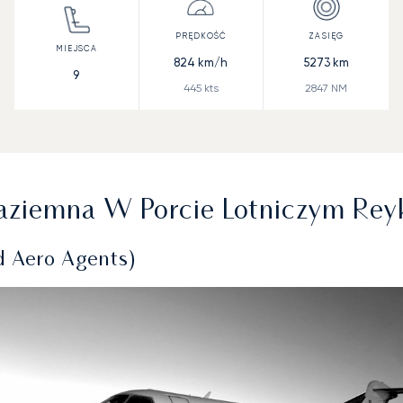
824
km/h
5273
km
9
445
kts
2847
NM
ziemna W Porcie Lotniczym Reyk
d Aero Agents)