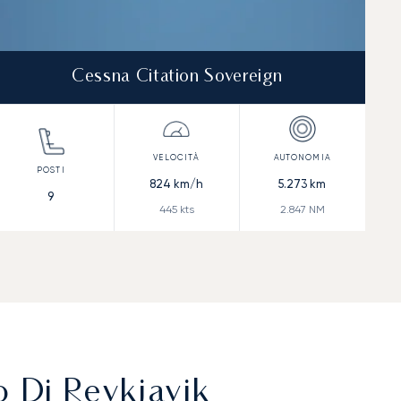
Cessna Citation Sovereign
824
km/h
5.273
km
9
445
kts
2.847
NM
o Di Reykjavik