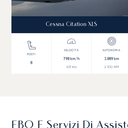
Cessna Citation XLS
798
km/h
3.889
km
8
431
kts
2.100
NM
FBO E Servizi Di Assist