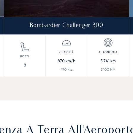
Bombardier Challenger 300
870
km/h
5.741
km
8
470
kts
3.100
NM
enza A Terra All'Aeroport