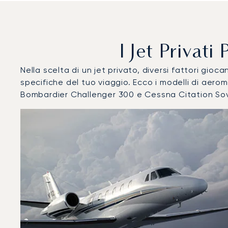
I Jet Privati
Nella scelta di un jet privato, diversi fattori gi
specifiche del tuo viaggio. Ecco i modelli di aero
Bombardier Challenger 300 e Cessna Citation So
Aeroporto di Reykjavik : I 3 modelli di aeromobile più ut
Foto dell'aeromobile
Modello di aeromobile
Post
Velocità (km/h)
Velocità (nodi)
Autonomi
Autonomia (NM)