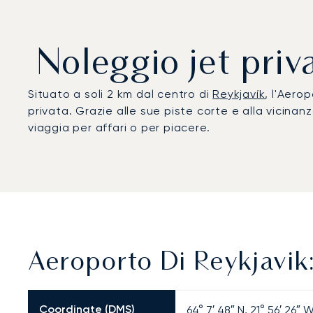
Noleggio jet priv
Situato a soli 2 km dal centro di
Reykjavík
, l'Aero
privata. Grazie alle sue piste corte e alla vicinanz
viaggia per affari o per piacere.
Aeroporto Di Reykjavik:
Coordinate (DMS)
64° 7′ 48″ N, 21° 56′ 26″ 