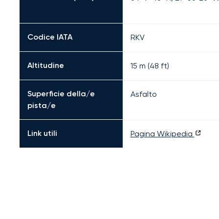
Codice IATA
RKV
Altitudine
15 m (48 ft)
Superficie della/e
Asfalto
pista/e
Link utili
Pagina Wikipedia