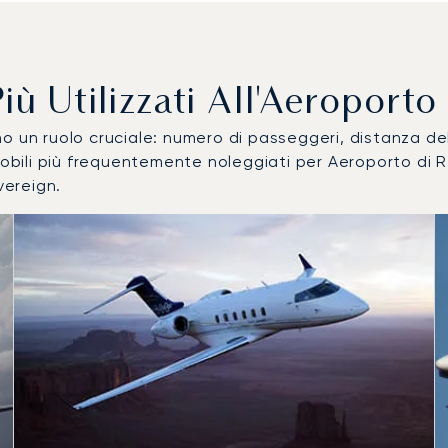
 Più Utilizzati All'Aeroport
ocano un ruolo cruciale: numero di passeggeri, distanza 
mobili più frequentemente noleggiati per Aeroporto di 
vereign.
ilizzati per numero di movimenti volo nel 2025
i
a (km)