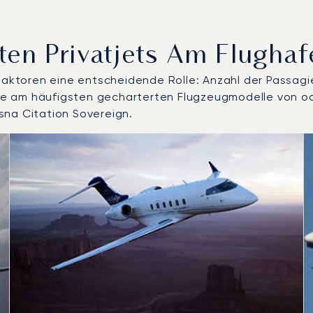
ten Privatjets Am Flughaf
 Faktoren eine entscheidende Rolle: Anzahl der Passagi
 die am häufigsten gecharterten Flugzeugmodelle von o
sna Citation Sovereign.
gmodelle nach Anzahl der Flugbewegungen im Jahr 2025
Sitze
chweite (km)