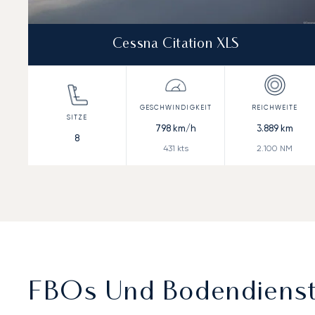
Cessna Citation XLS
798
km/h
3.889
km
8
431
kts
2.100
NM
FBOs Und Bodendienst