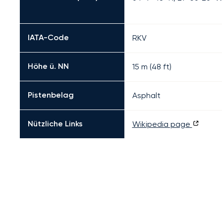
IATA-Code
RKV
Höhe ü. NN
15 m (48 ft)
Pistenbelag
Asphalt
Nützliche Links
Wikipedia page