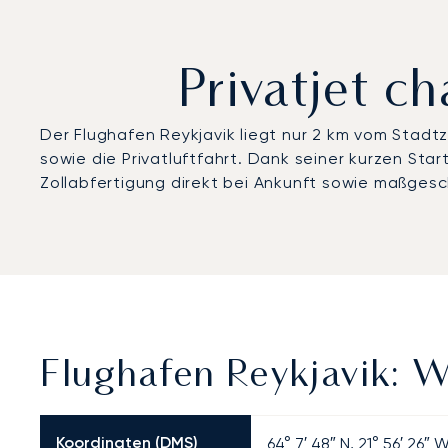
Privatjet c
Der Flughafen Reykjavik liegt nur 2 km vom Stad
sowie die Privatluftfahrt. Dank seiner kurzen St
Zollabfertigung direkt bei Ankunft sowie maßgesc
Flughafen Reykjavik: W
Koordinaten (DMS)
64° 7′ 48″ N, 21° 56′ 26″ 