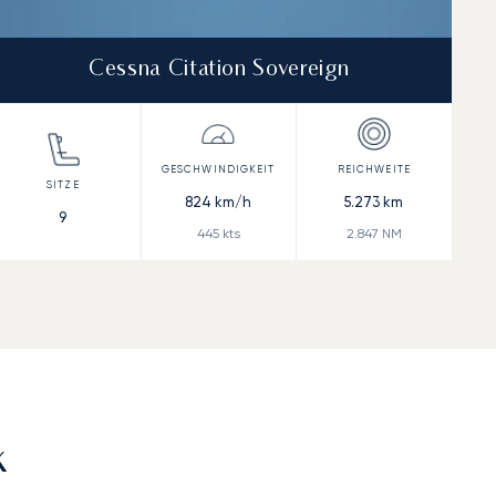
Cessna Citation Sovereign
824
km/h
5.273
km
9
445
kts
2.847
NM
k