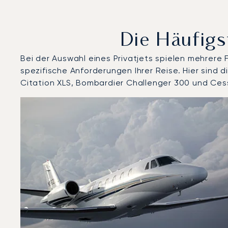
Die Häufigs
Bei der Auswahl eines Privatjets spielen mehrere
spezifische Anforderungen Ihrer Reise. Hier sind
Citation XLS, Bombardier Challenger 300 und Ces
Flughafen Reykjavik : Die 3 meistgeflogenen Flugzeu
Foto des Flugzeugs
Flugzeugmodell
Geschwindigkeit (km/h)
Geschwindigkeit (Knoten)
Rei
Reichweite (NM)