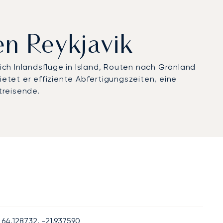
en Reykjavik
ch Inlandsflüge in Island, Routen nach Grönland
etet er effiziente Abfertigungszeiten, eine
treisende.
64.128732, -21.937590