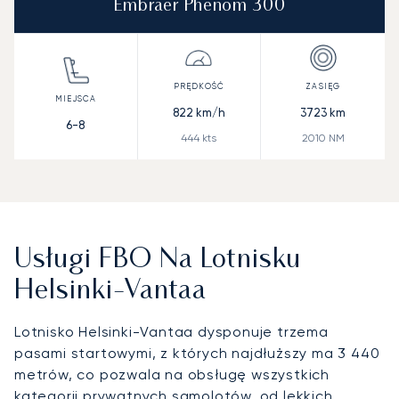
Embraer Phenom 300
822
km/h
3723
km
6-8
444
kts
2010
NM
Usługi FBO Na Lotnisku
Helsinki-Vantaa
Lotnisko Helsinki-Vantaa dysponuje trzema
pasami startowymi, z których najdłuższy ma 3 440
metrów, co pozwala na obsługę wszystkich
kategorii prywatnych samolotów, od lekkich