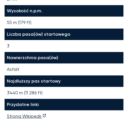
Wysokość n.p.m.
55 m (179 ft)
Liczba pasa(ów) startowego
3
Nawierzchnia pasa(ów)
Asfalt
Najdłuższy pas startowy
3440
m (
11 286
ft)
Przydatne linki
Strona Wikipedii