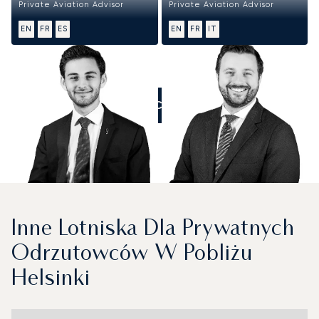
Private Aviation Advisor
Private Aviation Advisor
EN
FR
ES
EN
FR
IT
ZADZWOŃCIE DO NAS
Inne Lotniska Dla Prywatnych
Odrzutowców W Pobliżu
Helsinki