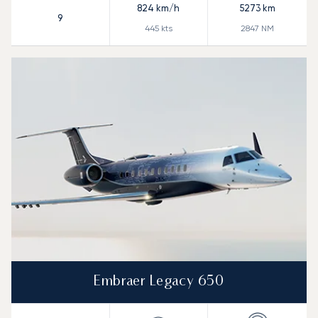
824
km/h
5273
km
9
445
kts
2847
NM
Embraer Legacy 650