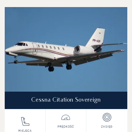
Lotnisko Helsinki : 3 najpopularniejsze modele statków pow
Zdjęcie samolotu
Model samolotu
Miejsca
Prędkość (km/h)
Prędkość (węzły)
Zasięg (km)
Zasięg (NM)
Cessna Citation Sovereign