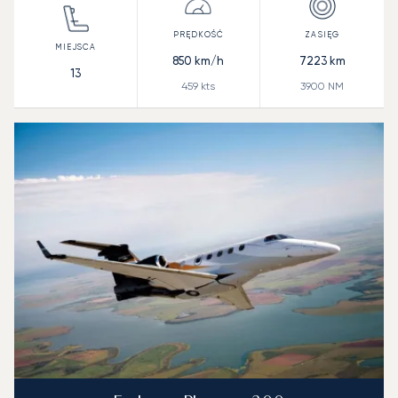
850
km/h
7223
km
13
459
kts
3900
NM