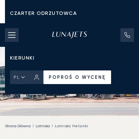
CZARTER ODRZUTOWCA
KOSZTY CZARTERU
PRYWATNE ODRZUTOWCE
KIERUNKI
POPROŚ O WYCENĘ
PL
Strona Główna
Lotniska
Lotnisko Helsinki