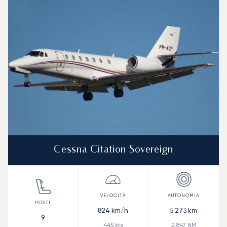
Velocità (km/h)
Velocità (nodi)
Autonomia (
Autonomia (NM)
Cessna Citation Sovereign
824
km/h
5.273
km
9
445
kts
2.847
NM