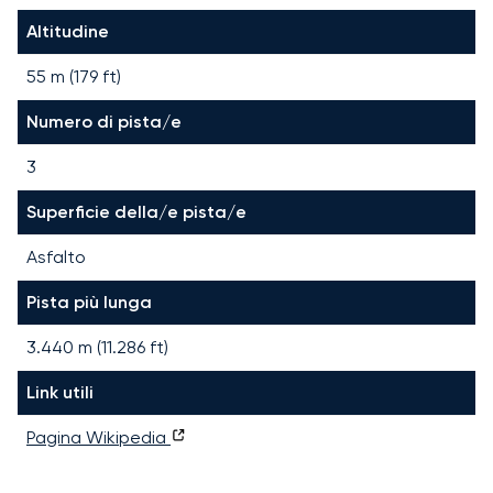
Altitudine
55 m (179 ft)
Numero di pista/e
3
Superficie della/e pista/e
Asfalto
Pista più lunga
3.440
m (
11.286
ft)
Link utili
Pagina Wikipedia