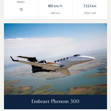
850
km/h
7.223
km
13
459
kts
3.900
NM
Embraer Phenom 300