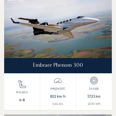
Embraer Phenom 300
822
km/h
3723
km
6-8
444
kts
2010
NM