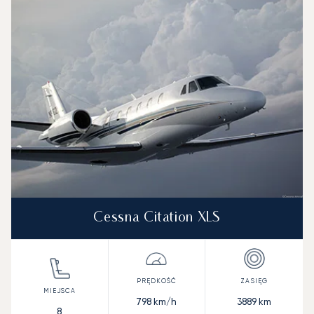
Cessna Citation XLS
798
km/h
3889
km
8