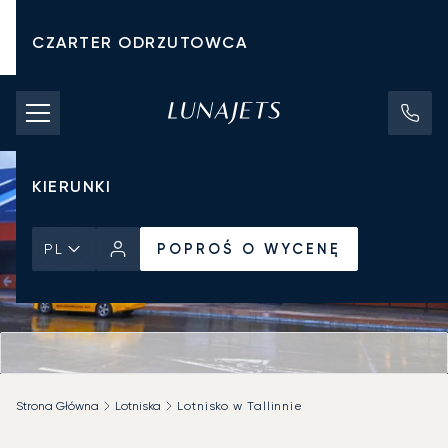
CZARTER ODRZUTOWCA
KOSZTY CZARTERU
PRYWATNE ODRZUTOWCE
KIERUNKI
POPROŚ O WYCENĘ
PL
Strona Główna
Lotniska
Lotnisko w Tallinnie