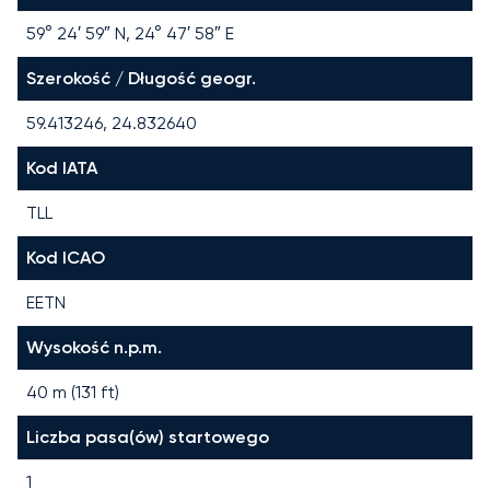
59° 24′ 59″ N, 24° 47′ 58″ E
Szerokość / Długość geogr.
59.413246, 24.832640
Kod IATA
TLL
Kod ICAO
EETN
Wysokość n.p.m.
40 m (131 ft)
Liczba pasa(ów) startowego
1