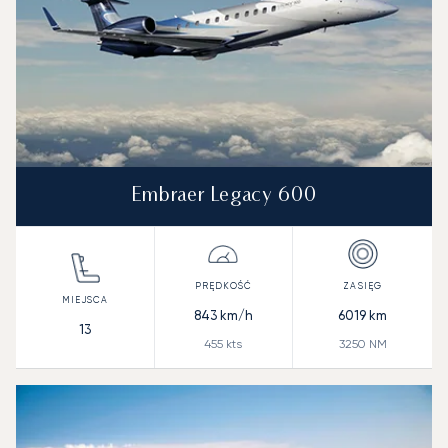
Embraer Legacy 600
843
km/h
6019
km
13
455
kts
3250
NM