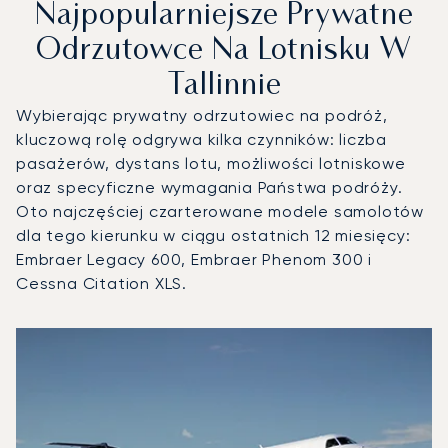
Najpopularniejsze Prywatne
Odrzutowce Na Lotnisku W
Tallinnie
Wybierając prywatny odrzutowiec na podróż,
kluczową rolę odgrywa kilka czynników: liczba
pasażerów, dystans lotu, możliwości lotniskowe
oraz specyficzne wymagania Państwa podróży.
Oto najczęściej czarterowane modele samolotów
dla tego kierunku w ciągu ostatnich 12 miesięcy:
Embraer Legacy 600, Embraer Phenom 300 i
Cessna Citation XLS.
Lotnisko w Tallinnie : 3 najpopularniejsze modele statków 
Zdjęcie samolotu
Model samolotu
Miejsca
Prędkość (km/h)
Prędkość (węzły)
Zasięg (km)
Zasięg (NM)