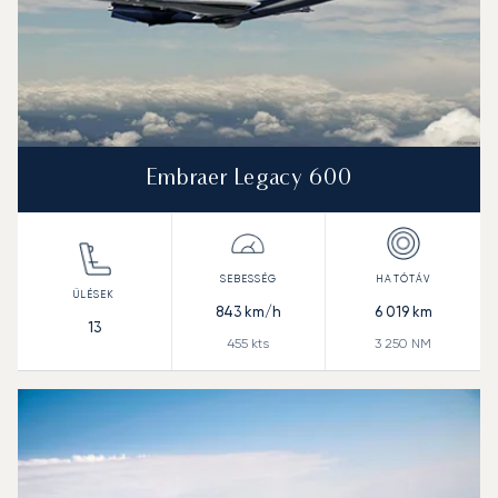
Embraer Legacy 600
843
km/h
6 019
km
13
455
kts
3 250
NM