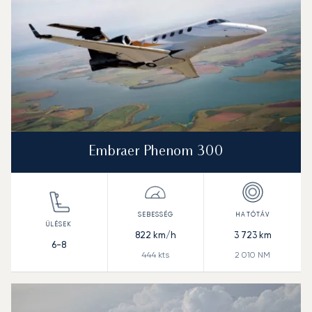
Embraer Phenom 300
822
km/h
3 723
km
6-8
444
kts
2 010
NM