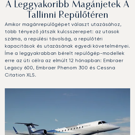
A Leggyakoribb Magánjetek A
Tallinni Repülőtéren
Amikor magánrepülőgépet választ utazásához,
több tényező játszik kulcsszerepet: az utasok
száma, a repülési távolság, a repülőtéri
kapacitások és utazásának egyedi követelményei.
Íme a leggyakrabban bérelt repülőgép-modellek
erre az úti célra az elmúlt 12 hónapban: Embraer
Legacy 600, Embraer Phenom 300 és Cessna
Citation XLS.
Tallinni repülőtér : A 3 legtöbbet repült repülőgép-típus
Repülőgép fotója
Repülőgép-típus
Ülőhelyek
Sebesség (km/h)
Sebesség (csomó)
Hatótávolság (km)
Hatótávolság (NM)