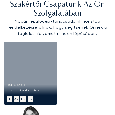
Szakértői Csapatunk Az Ön
Szolgálatában
Magánrepülőgép-tanácsadóink nonstop
rendelkezésre állnak, hogy segítsenek Önnek a
foglalási folyamat minden lépésében.
DALIA MADI
Private Aviation Advisor
EN
AR
HU
FR