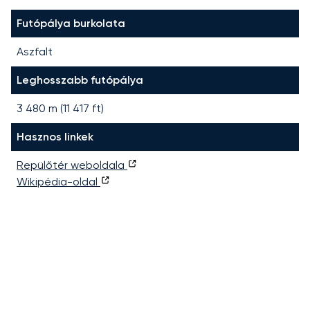
Futópálya burkolata
Aszfalt
Leghosszabb futópálya
3 480
m (
11 417
ft)
Hasznos linkek
Repülőtér weboldala
Wikipédia-oldal