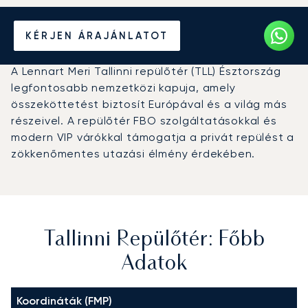
Magánrepülőgép bérlése a
KÉRJEN ÁRAJÁNLATOT
Tallinni repülőtérre (TLL)
A Lennart Meri Tallinni repülőtér (TLL) Észtország
legfontosabb nemzetközi kapuja, amely
összeköttetést biztosít Európával és a világ más
részeivel. A repülőtér FBO szolgáltatásokkal és
modern VIP várókkal támogatja a privát repülést a
zökkenőmentes utazási élmény érdekében.
Tallinni Repülőtér: Főbb
Adatok
Koordináták (FMP)