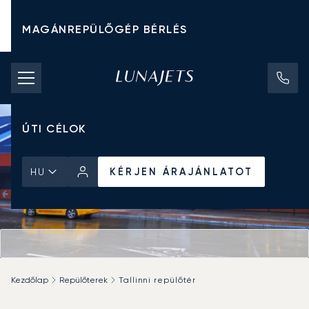
MAGÁNREPÜLŐGÉP BÉRLÉS
CHARTER ÁRAK
MAGÁNREPÜLŐGÉPEK
ÚTI CÉLOK
KÉRJEN ÁRAJÁNLATOT
HU
Kezdőlap
Repülőterek
Tallinni repülőtér