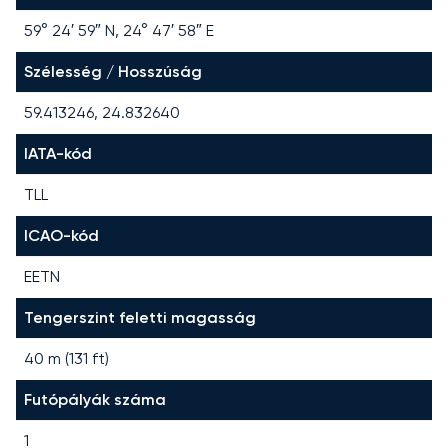
59° 24′ 59″ N, 24° 47′ 58″ E
Szélesség / Hosszúság
59.413246, 24.832640
IATA-kód
TLL
ICAO-kód
EETN
Tengerszint feletti magasság
40 m (131 ft)
Futópályák száma
1