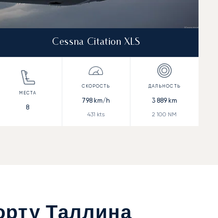
Cessna Citation XLS
798
km/h
3 889
km
8
431
kts
2 100
NM
орту Таллина