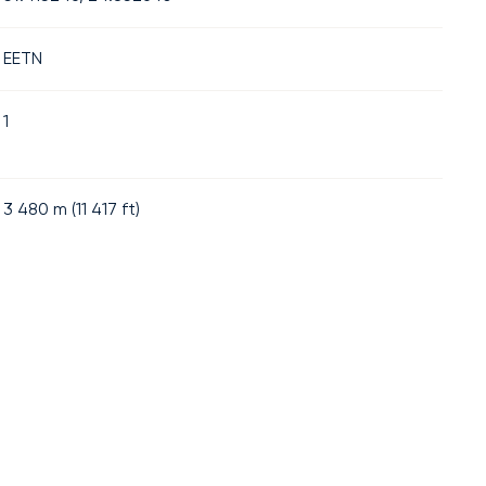
EETN
1
3 480
m (
11 417
ft)