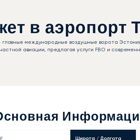
ет в аэропорт Т
— главные международные воздушные ворота Эстонии
частной авиации, предлагая услуги FBO и современ
 Основная Информац
Широта / Долгота
 E