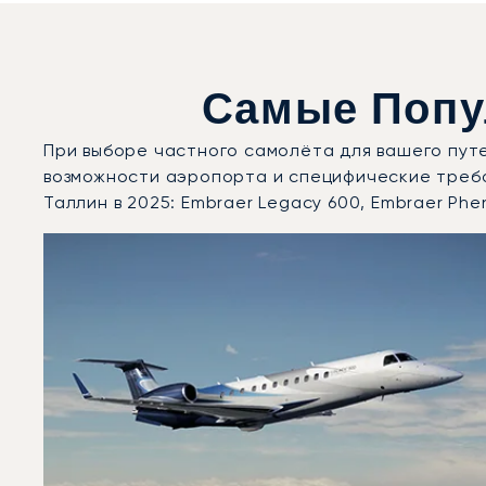
Самые Попу
При выборе частного самолёта для вашего пут
возможности аэропорта и специфические треб
Таллин в 2025: Embraer Legacy 600, Embraer Phe
Аэропорт Таллин : 3 наиболее востребованные моде
Фото воздушного судна
Модель воздушного судна
Скорость (км/ч)
Скорость (узлы)
Дальность (NM)