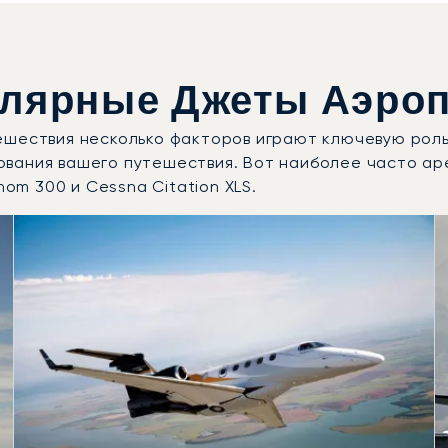
лярные Джеты Аэроп
ешествия несколько факторов играют ключевую роль
ования вашего путешествия. Вот наиболее часто а
nom 300 и Cessna Citation XLS.
ли воздушных судов по числу полётных движений в 2025 г
Места
Дальность (км)