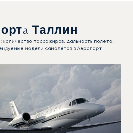
ортa Таллин
: количество пассажиров, дальность полёта,
рендуемые модели самолётов в Аэропорт
оду