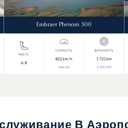
Embraer Phenom 300
822
km/h
3 723
km
6-8
444
kts
2 010
NM
служивание В Аэроп