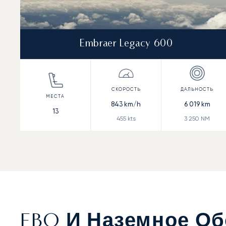
Embraer Legacy 600
843
km/h
6 019
km
13
455
kts
3 250
NM
FBO И Наземное Об