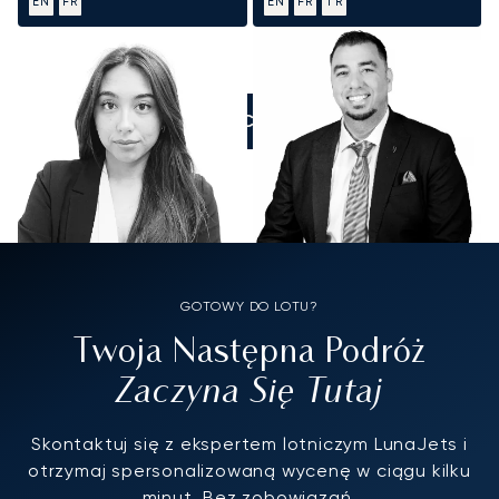
EN
FR
EN
FR
TR
ZADZWOŃCIE DO NAS
GOTOWY DO LOTU?
Twoja Następna Podróż
Zaczyna Się Tutaj
Skontaktuj się z ekspertem lotniczym LunaJets i
otrzymaj spersonalizowaną wycenę w ciągu kilku
minut. Bez zobowiązań.