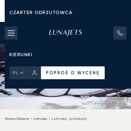
CZARTER ODRZUTOWCA
KOSZTY CZARTERU
PRYWATNE ODRZUTOWCE
KIERUNKI
POPROŚ O WYCENĘ
PL
Strona Główna
Lotniska
Lotnisko Jyväskylä