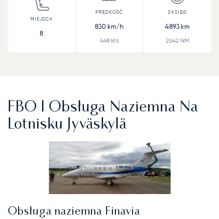
830
km/h
4893
km
8
448
kts
2642
NM
FBO I Obsługa Naziemna Na
Lotnisku Jyväskylä
Obsługa naziemna Finavia