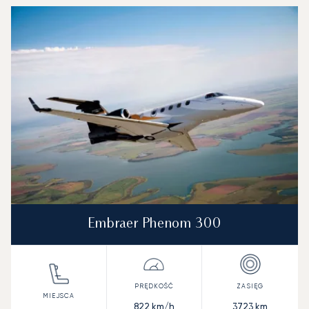
Embraer Phenom 300
822
km/h
3723
km