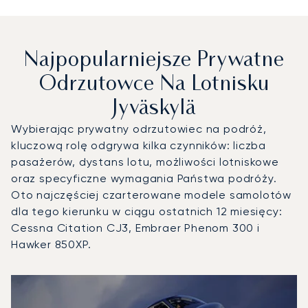
Najpopularniejsze Prywatne
Odrzutowce Na Lotnisku
Jyväskylä
Wybierając prywatny odrzutowiec na podróż,
kluczową rolę odgrywa kilka czynników: liczba
pasażerów, dystans lotu, możliwości lotniskowe
oraz specyficzne wymagania Państwa podróży.
Oto najczęściej czarterowane modele samolotów
dla tego kierunku w ciągu ostatnich 12 miesięcy:
Cessna Citation CJ3, Embraer Phenom 300 i
Hawker 850XP.
Lotnisko Jyväskylä : 3 najpopularniejsze modele statków p
Zdjęcie samolotu
Model samolotu
Miejsca
Prędkość (km/h)
Prędkość (węzły)
Zasięg (km)