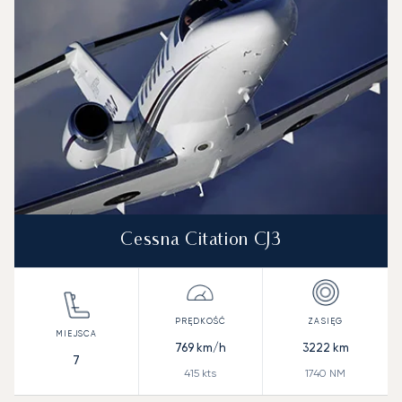
Zasięg (NM)
Cessna Citation CJ3
769
km/h
3222
km
7
415
kts
1740
NM