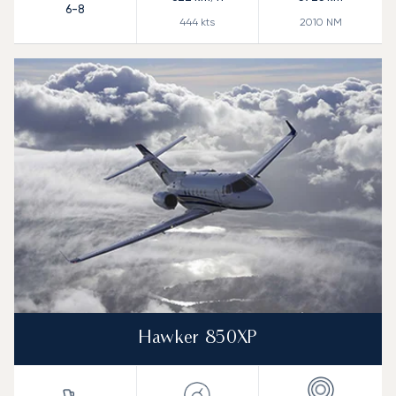
6-8
444
kts
2010
NM
Hawker 850XP