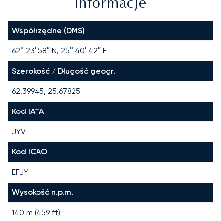
Informacje
Współrzędne (DMS)
62° 23′ 58″ N, 25° 40′ 42″ E
Szerokość / Długość geogr.
62.39945, 25.67825
Kod IATA
JYV
Kod ICAO
EFJY
Wysokość n.p.m.
140 m (459 ft)