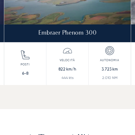
Embraer Phenom 300
822
km/h
3.723
km
6-8
444
kts
2.010
NM