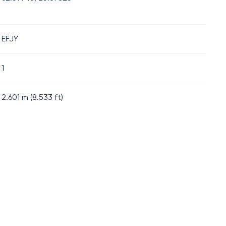
EFJY
1
2.601
m (
8.533
ft)