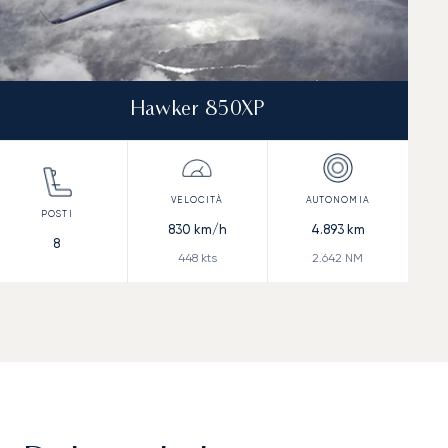
Hawker 850XP
830
km/h
4.893
km
8
448
kts
2.642
NM