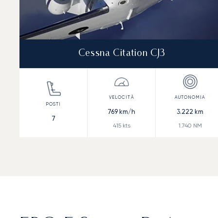
Cessna Citation CJ3
769
km/h
3.222
km
7
415
kts
1.740
NM