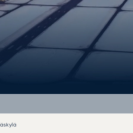
äskylä