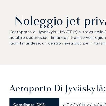
Noleggio jet priv
L'aeroporto di Jyväskylä (JYV/EFJY) si trova nella 
ad altre destinazioni finlandesi tramite voli region
laghi finlandese, un centro nevralgico per il turismo
Aeroporto Di Jyväskylä:
Coordinate (DMS)
62° 23′ 58″ N, 25° 40′ 42″