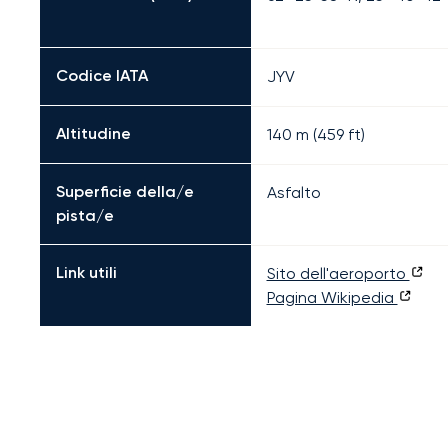
Codice IATA
JYV
Altitudine
140 m (459 ft)
Superficie della/e
Asfalto
pista/e
Link utili
Sito dell'aeroporto
Pagina Wikipedia