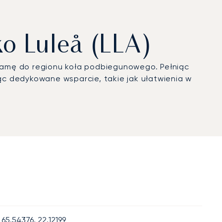
o Luleå (LLA)
ramę do regionu koła podbiegunowego. Pełniąc
jąc dedykowane wsparcie, takie jak ułatwienia w
65.54376, 22.12199