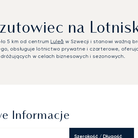
zutowiec na Lotnisk
koło 5 km od centrum
Luleå
w Szwecji i stanowi ważną b
wego, obsługuje lotnictwo prywatne i czarterowe, oferu
podróżujących w celach biznesowych i sezonowych.
we Informacje
Szerokość / Długość