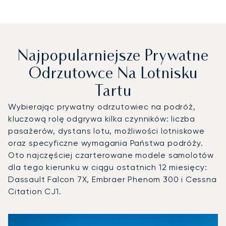
Najpopularniejsze Prywatne
Odrzutowce Na Lotnisku
Tartu
Wybierając prywatny odrzutowiec na podróż,
kluczową rolę odgrywa kilka czynników: liczba
pasażerów, dystans lotu, możliwości lotniskowe
oraz specyficzne wymagania Państwa podróży.
Oto najczęściej czarterowane modele samolotów
dla tego kierunku w ciągu ostatnich 12 miesięcy:
Dassault Falcon 7X, Embraer Phenom 300 i Cessna
Citation CJ1.
Lotnisko Tartu : 3 najpopularniejsze modele statków powie
Zdjęcie samolotu
Model samolotu
Miejsca