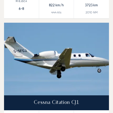
822
km/h
3723
km
6-8
444
kts
2010
NM
Cessna Citation CJ1