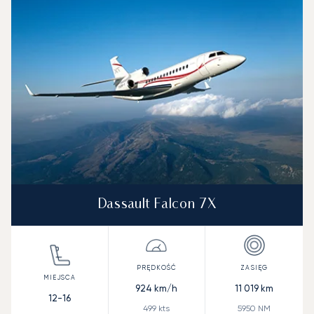
Prędkość (km/h)
Prędkość (węzły)
Zasięg (km)
Zasięg (NM)
Dassault Falcon 7X
924
km/h
11 019
km
12-16
499
kts
5950
NM