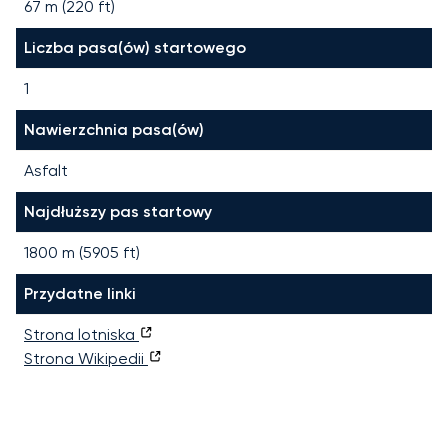
67 m (220 ft)
Liczba pasa(ów) startowego
1
Nawierzchnia pasa(ów)
Asfalt
Najdłuższy pas startowy
1800
m (
5905
ft)
Przydatne linki
Strona lotniska
Strona Wikipedii