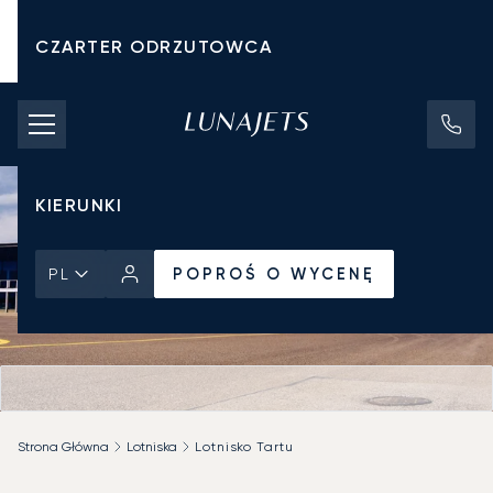
CZARTER ODRZUTOWCA
KOSZTY CZARTERU
PRYWATNE ODRZUTOWCE
KIERUNKI
POPROŚ O WYCENĘ
PL
Strona Główna
Lotniska
Lotnisko Tartu