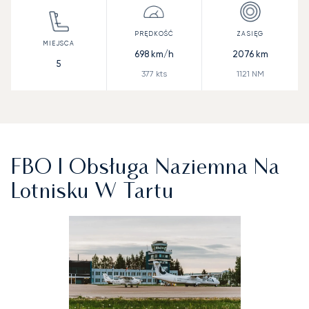
698
km/h
2076
km
5
377
kts
1121
NM
FBO I Obsługa Naziemna Na
Lotnisku W Tartu