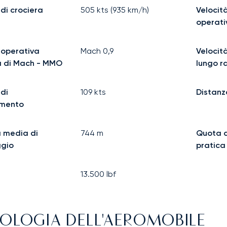
 di crociera
505
kts (
935
km/h)
Velocit
operat
 operativa
Mach
0,9
Velocità
 di Mach - MMO
lungo r
 di
109
kts
Distanz
amento
 media di
744
m
Quota 
ggio
pratica
13.500
lbf
OLOGIA DELL'AEROMOBILE