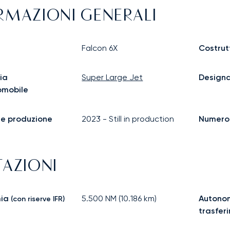
RMAZIONI GENERALI
Falcon 6X
Costrut
ia
Super Large Jet
Design
omobile
ine produzione
2023
-
Still in production
Numero d
TAZIONI
ia
5.500
NM (
10.186
km)
Autonom
(con riserve IFR)
trasfer