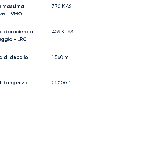
à massima
370
KIAS
iva – VMO
 di crociera a
459
KTAS
aggio - LRC
a di decollo
1.560
m
di tangenza
51.000
ft