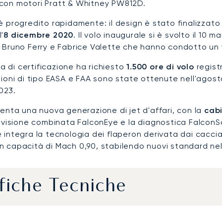
con motori Pratt & Whitney PW812D.
è progredito rapidamente: il design è stato finalizzato
'
8 dicembre 2020
. Il volo inaugurale si è svolto il 10 
i Bruno Ferry e Fabrice Valette che hanno condotto un 
 di certificazione ha richiesto
1.500 ore di volo
registr
zioni di tipo EASA e FAA sono state ottenute nell'agosto 
023.
senta una nuova generazione di jet d'affari, con la
cabi
di visione combinata FalconEye e la diagnostica Falcon
 integra la tecnologia dei flaperon derivata dai caccia 
 capacità di Mach 0,90, stabilendo nuovi standard nell'
fiche Tecniche