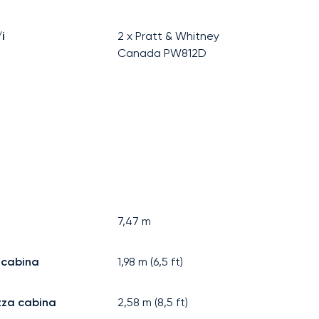
i
2 x Pratt & Whitney
Canada PW812D
7,47
m
 cabina
1,98
m (
6,5
ft)
zza cabina
2,58
m (
8,5
ft)