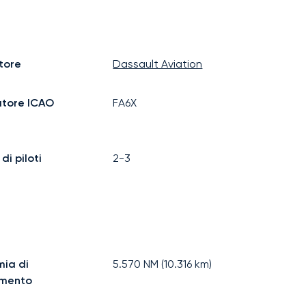
tore
Dassault Aviation
atore ICAO
FA6X
i piloti
2-3
ia di
5.570
NM (
10.316
km)
imento