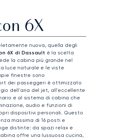
con 6X
letamente nuova, quella degli
on 6X di Dassault
è la scelta
siede la cabina più grande nel
la luce naturale e le viste
pie finestre sono
ort dei passeggeri è ottimizzato
gio dell'aria del jet, all'eccellente
rnario e al sistema di cabina che
uminazione, audio e funzioni di
pri dispositivi personali. Questo
enza massima di 16 posti e
nge distinte: da spazi relax e
a cabina offre una lussuosa cucina,