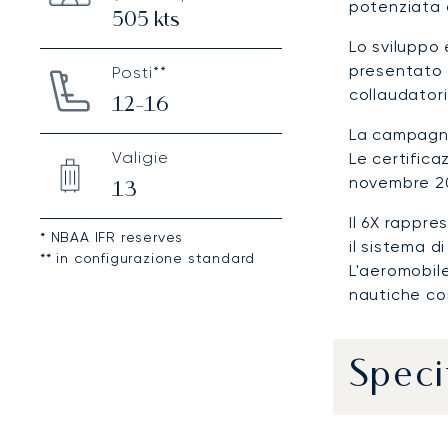
potenziata 
505
kts
Lo sviluppo 
presentato l
Posti**
collaudator
12-16
La campagna
Valigie
Le certifica
novembre 2
13
Il 6X rappre
* NBAA IFR reserves
il sistema 
** in configurazione standard
L'aeromobile
nautiche con
Speci