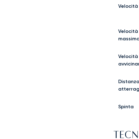
Velocità
Velocità
massima
Velocità
avvicin
Distanza
atterra
Spinta
TECN