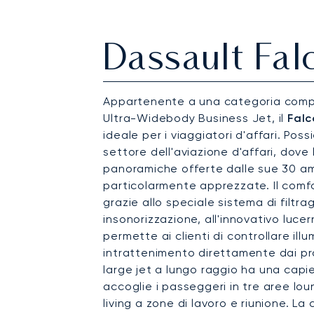
Dassault Fal
Appartenente a una categoria comp
Ultra-Widebody Business Jet, il
Falc
ideale per i viaggiatori d'affari. Pos
settore dell'aviazione d'affari, dove 
panoramiche offerte dalle sue 30 am
particolarmente apprezzate. Il comf
grazie allo speciale sistema di filtrag
insonorizzazione, all'innovativo luce
permette ai clienti di controllare ill
intrattenimento direttamente dai pro
large jet a lungo raggio ha una capi
accoglie i passeggeri in tre aree lou
living a zone di lavoro e riunione. L