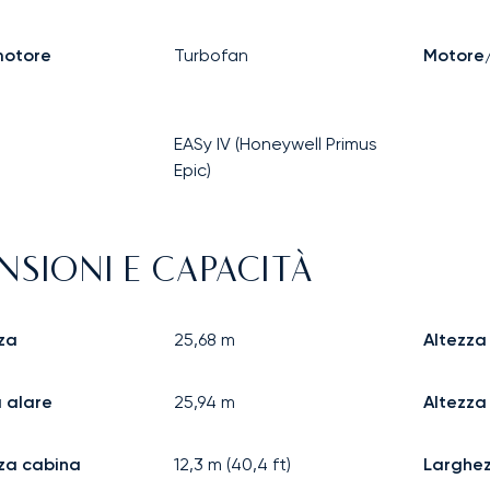
motore
Turbofan
Motore/
EASy IV (Honeywell Primus
Epic)
NSIONI E CAPACITÀ
za
25,68
m
Altezza
 alare
25,94
m
Altezza
za cabina
12,3
m (
40,4
ft)
Larghe