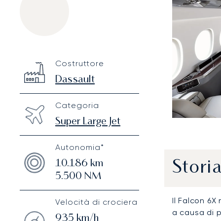
Dassault Falcon 6X
Specification
Value
Costruttore
Technical specifications
Dassault
Categoria
Super Large Jet
Autonomia*
10.186
km
Stori
5.500
NM
Il Falcon 6
Velocità di crociera
a causa di p
935
km/h