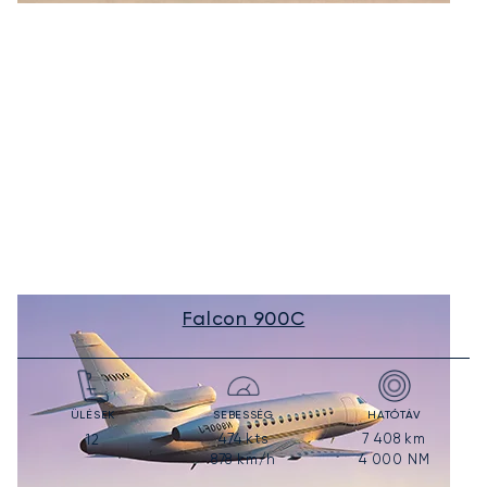
Falcon 900C
ÜLÉSEK
SEBESSÉG
HATÓTÁV
474
kts
7 408
km
12
878
km/h
4 000
NM