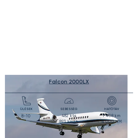
Falcon 2000LX
ÜLÉSEK
SEBESSÉG
HATÓTÁV
482
kts
7 408
km
8-10
893
km/h
4 000
NM