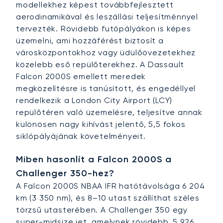
modellekhez képest továbbfejlesztett
aerodinamikával és leszállási teljesítménnyel
tervezték. Rövidebb futópályákon is képes
üzemelni, ami hozzáférést biztosít a
városközpontokhoz vagy üdülőövezetekhez
közelebb eső repülőterekhez. A Dassault
Falcon 2000S emellett meredek
megközelítésre is tanúsított, és engedéllyel
rendelkezik a London City Airport (LCY)
repülőtéren való üzemelésre, teljesítve annak
különösen nagy kihívást jelentő, 5,5 fokos
siklópályájának követelményeit.
Miben hasonlít a Falcon 2000S a
Challenger 350-hez?
A Falcon 2000S NBAA IFR hatótávolsága 6 204
km (3 350 nm), és 8–10 utast szállíthat széles
törzsű utasterében. A Challenger 350 egy
super-midsize jet, amelynek rövidebb, 5 926