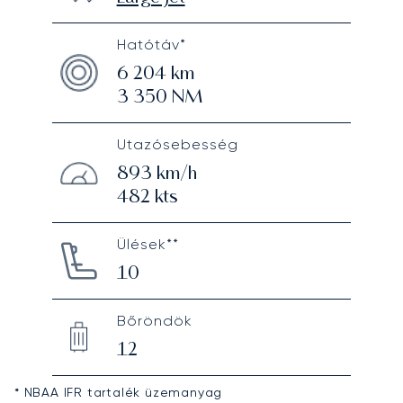
Hatótáv*
6 204
km
3 350
NM
Utazósebesség
893
km/h
482
kts
Ülések**
10
Bőröndök
12
* NBAA IFR tartalék üzemanyag