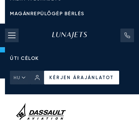
MAGÁNREPÜLŐGÉP BÉRLÉS
CHARTER ÁRAK
MAGÁNREPÜLŐGÉPEK
ÚTI CÉLOK
Kezdőlap
Minden Magánrepülőgép
Dassault
Falcon 2000S
KÉRJEN ÁRAJÁNLATOT
KÉRJEN ÁRAJÁNLATOT
HU