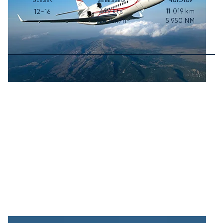
ÜLÉSEK
SEBESSÉG
HATÓTÁV
499
kts
11 019
km
12-16
924
km/h
5 950
NM