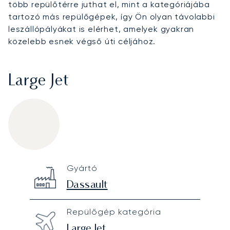
több repülőtérre juthat el, mint a kategóriájába
tartozó más repülőgépek, így Ön olyan távolabbi
leszállópályákat is elérhet, amelyek gyakran
közelebb esnek végső úti céljához.
Large Jet
Dassault Falcon 2000S
Specification
Value
Gyártó
Technical specifications
Dassault
Repülőgép kategória
Large Jet