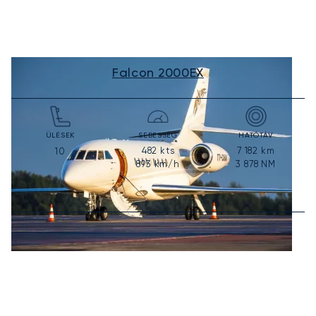
Falcon 2000EX
ÜLÉSEK
SEBESSÉG
HATÓTÁV
482
kts
7 182
km
10
893
km/h
3 878
NM