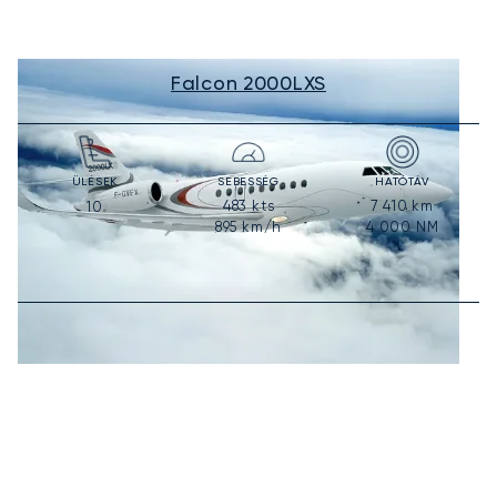
Falcon 2000LXS
ÜLÉSEK
SEBESSÉG
HATÓTÁV
483
kts
7 410
km
10
895
km/h
4 000
NM