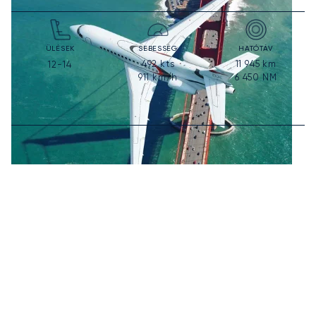
ÜLÉSEK
SEBESSÉG
HATÓTÁV
492
kts
11 945
km
12-14
911
km/h
6 450
NM