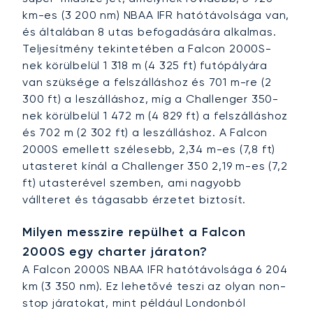
km-es (3 200 nm) NBAA IFR hatótávolsága van,
és általában 8 utas befogadására alkalmas.
Teljesítmény tekintetében a Falcon 2000S-
nek körülbelül 1 318 m (4 325 ft) futópályára
van szüksége a felszálláshoz és 701 m-re (2
300 ft) a leszálláshoz, míg a Challenger 350-
nek körülbelül 1 472 m (4 829 ft) a felszálláshoz
és 702 m (2 302 ft) a leszálláshoz. A Falcon
2000S emellett szélesebb, 2,34 m-es (7,8 ft)
utasteret kínál a Challenger 350 2,19 m-es (7,2
ft) utasterével szemben, ami nagyobb
vállteret és tágasabb érzetet biztosít.
Milyen messzire repülhet a Falcon
2000S egy charter járaton?
A Falcon 2000S NBAA IFR hatótávolsága 6 204
km (3 350 nm). Ez lehetővé teszi az olyan non-
stop járatokat, mint például Londonból