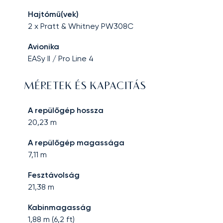
Hajtómű(vek)
2 x Pratt & Whitney PW308C
Avionika
EASy II / Pro Line 4
MÉRETEK ÉS KAPACITÁS
A repülőgép hossza
20,23
m
A repülőgép magassága
7,11
m
Fesztávolság
21,38
m
Kabinmagasság
1,88
m (
6,2
ft)