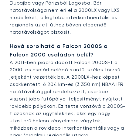
Dubajba vagy Párizsból Lagosba. Bár
hatótávolsága nem éri el a 2000LX vagy LXS
modellekét, a legtöbb interkontinentális és
regionális üzleti úthoz bőven elegendő
hatótávolságot biztosít.
Hová sorolható a Falcon 2000S a
Falcon 2000 családon belül?
A 2011-ben piacra dobott Falcon 2000S-t a
2000-es család belépő szintű, széles törzsű
jetjeként vezették be. A 2000LX-hez képest
csökkentett, 6 204 km-es (3 350 nm) NBAA IFR
hatótávolsággal rendelkezett, cserébe
viszont jobb futópálya-teljesítményt nyújtott
rövidebb pályákon. Ez tette vonzóvá a 2000S-
t azoknak az ügyfeleknek, akik egy nagy
utasterű Falcon kényelmére vágytak,
miközben a rövidebb interkontinentális vagy a
nagy forgalmú regionális utakra