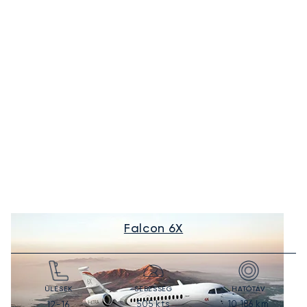
Falcon 6X
ÜLÉSEK
SEBESSÉG
HATÓTÁV
505
kts
10 186
km
12-16