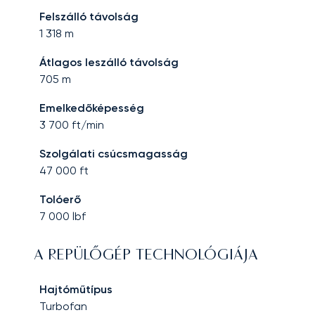
Felszálló távolság
1 318
m
Átlagos leszálló távolság
705
m
Emelkedőképesség
3 700
ft/min
Szolgálati csúcsmagasság
47 000
ft
Tolóerő
7 000
lbf
A REPÜLŐGÉP TECHNOLÓGIÁJA
Hajtóműtípus
Turbofan