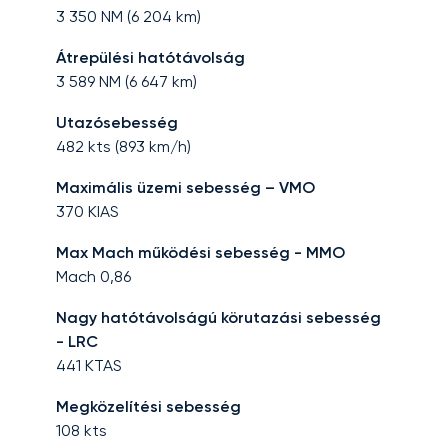
3 350
NM (
6 204
km)
Átrepülési hatótávolság
3 589
NM (
6 647
km)
Utazósebesség
482
kts (
893
km/h)
Maximális üzemi sebesség – VMO
370
KIAS
Max Mach működési sebesség - MMO
Mach
0,86
Nagy hatótávolságú körutazási sebesség
- LRC
441
KTAS
Megközelítési sebesség
108
kts