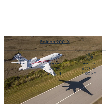
Falcon 900LX
ÜLÉSEK
SEBESSÉG
HATÓTÁV
474
kts
8 797
km
12
878
km/h
4 750
NM