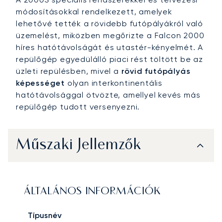
módosításokkal rendelkezett, amelyek
lehetővé tették a rövidebb futópályákról való
üzemelést, miközben megőrizte a Falcon 2000
híres hatótávolságát és utastér-kényelmét. A
repülőgép egyedülálló piaci rést töltött be az
üzleti repülésben, mivel a
rövid futópályás
képességet
olyan interkontinentális
hatótávolsággal ötvözte, amellyel kevés más
repülőgép tudott versenyezni.
Műszaki Jellemzők
ÁLTALÁNOS INFORMÁCIÓK
Típusnév