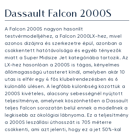
Dassault Falcon 2000S
A Falcon 2000S nagyon hasonlít
testvérmodelljéhez, a Falcon 2000LX-hez, mivel
azonos dizájnra és szerkezetre épül, azonban a
csökkentett hatótávolsága és egyéb tényezők
miatt a Super Midsize Jet kategóriába tartozik. Az
LX-hez hasonlóan a 2000S is tágas, kényelmes
állómagasságú utasteret kínál, amelyben akár 10
utas is elfér egy 4 fős klubelrendezésben és 6
különálló ülésen. A legfőbb különbség közöttük a
2000S kivételes, alacsony sebességnél nyújtott
teljesítménye, amelynek köszönhetően a Dassault
teljes Falcon sorozatán belül ennek a modellnek a
legkisebb az ökológiai lábnyoma. Ez a teljesítmény
a 2000S leszállási úthosszát is 705 méterre
csökkenti, ami azt jelenti, hogy ez a jet 50%-kal