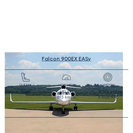
Falcon 900EX EASy
ÜLÉSEK
SEBESSÉG
HATÓTÁV
482
kts
8 334
km
10-14
893
km/h
4 500
NM