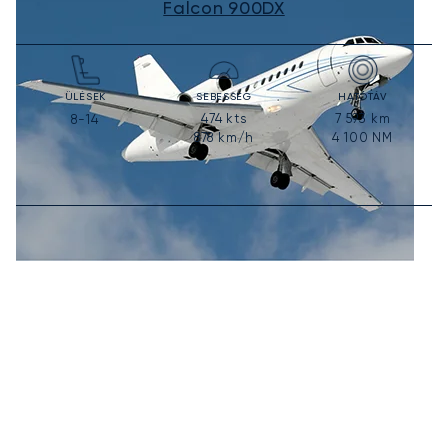
Falcon 900DX
ÜLÉSEK
SEBESSÉG
HATÓTÁV
474
kts
7 593
km
8-14
878
km/h
4 100
NM