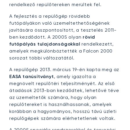
rendelkező repülőtereken merültek fel.
A fejlesztés a repülőgép rövidebb
futópályákon való üzemeltethetőségének
javítására összpontosított, a tesztelés 2011-
ben kezdődött. A 2000S olyan
rövid
futópályás tulajdonságokkal
rendelkezett,
amelyek megkülönböztették a Falcon 2000
sorozat többi változatától.
A repülőgép 2013. március 19-én kapta meg az
EASA tanúsítványt
, amely igazolta a
megnövelt repülőtéri teljesítményét. Az első
átadások 2013-ban kezdődtek, lehetővé téve
az üzemeltetők számára, hogy olyan
repülőtereket is használhassanak, amelyek
korábban a hagyományos, hosszú távú üzleti
repülőgépek számára elérhetetlenek voltak.
A 2000S speciális rendszerekkel és tervezési