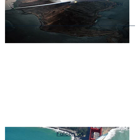
935
km/h
5 500
NM
Falcon 8X