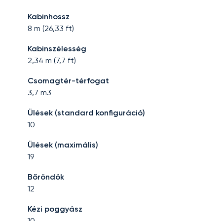
Kabinhossz
8
m (
26,33
ft)
Kabinszélesség
2,34
m (
7,7
ft)
Csomagtér-térfogat
3,7
m3
Ülések (standard konfiguráció)
10
Ülések (maximális)
19
Bőröndök
12
Kézi poggyász
10