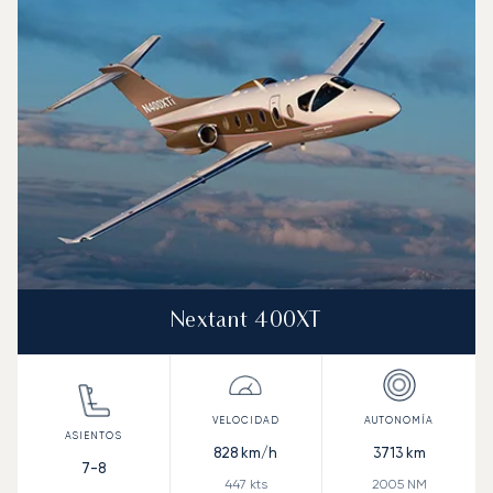
Nextant 400XT
828
km/h
3713
km
7-8
447
kts
2005
NM