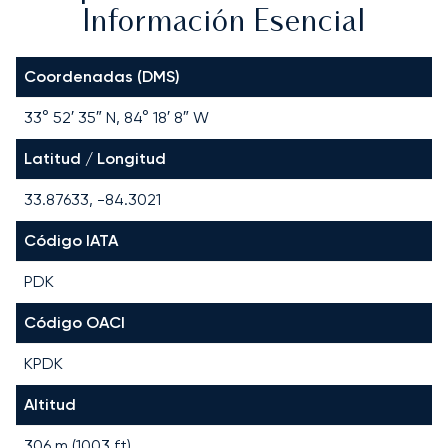
Información Esencial
Coordenadas (DMS)
33° 52′ 35″ N, 84° 18′ 8″ W
Latitud / Longitud
33.87633, -84.3021
Código IATA
PDK
Código OACI
KPDK
Altitud
306 m (1003 ft)