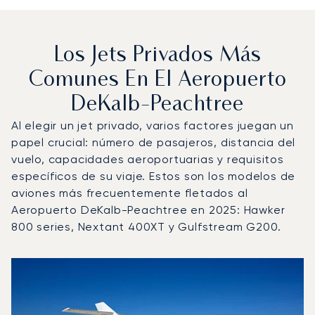
Los Jets Privados Más
Comunes En El Aeropuerto
DeKalb-Peachtree
Al elegir un jet privado, varios factores juegan un
papel crucial: número de pasajeros, distancia del
vuelo, capacidades aeroportuarias y requisitos
específicos de su viaje. Estos son los modelos de
aviones más frecuentemente fletados al
Aeropuerto DeKalb-Peachtree en 2025: Hawker
800 series, Nextant 400XT y Gulfstream G200.
Aeropuerto DeKalb-Peachtree : Los 3 modelos de aerona
Foto de la aeronave
Modelo de aeronave
Asientos
Velocidad (km/h)
Velocidad (nudos)
Autonomía (km
Autonomía (NM)