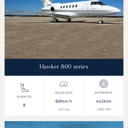
Hawker 800 series
828
km/h
4426
km
8
447
kts
2390
NM