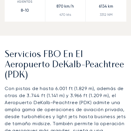
870
km/h
6134
km
8-10
470
kts
3312
NM
Servicios FBO En El
Aeropuerto DeKalb-Peachtree
(PDK)
Con pistas de hasta 6.001 ft (1.829 m), además de
otras de 3.744 ft (1.141 m) y 3.966 ft (1.209 m), el
Aeropuerto DeKalb-Peachtree (PDK) admite una
amplia gama de operaciones de aviación privada,
desde turbohélices y light jets hasta business jets
de tamaño midsize. También permite la operación
de aeronaves más grandes, sujeta a una