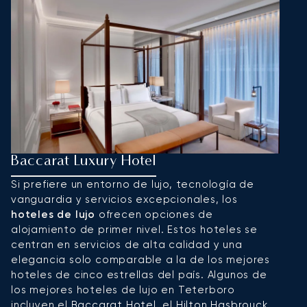
Baccarat Luxury Hotel
H
Si prefiere un entorno de lujo, tecnología de
T
vanguardia y servicios excepcionales, los
p
hoteles de lujo
ofrecen opciones de
e
alojamiento de primer nivel. Estos hoteles se
a
centran en servicios de alta calidad y una
es
elegancia solo comparable a la de los mejores
ci
hoteles de cinco estrellas del país. Algunos de
m
los mejores hoteles de lujo en Teterboro
n
incluyen el
Baccarat Hotel
, el
Hilton Hasbrouck
H