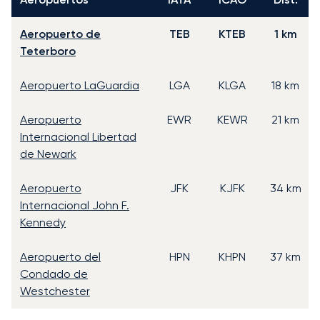
Aeropuerto de
TEB
KTEB
1 km
Teterboro
Aeropuerto LaGuardia
LGA
KLGA
18 km
Aeropuerto
EWR
KEWR
21 km
Internacional Libertad
de Newark
Aeropuerto
JFK
KJFK
34 km
Internacional John F.
Kennedy
Aeropuerto del
HPN
KHPN
37 km
Condado de
Westchester