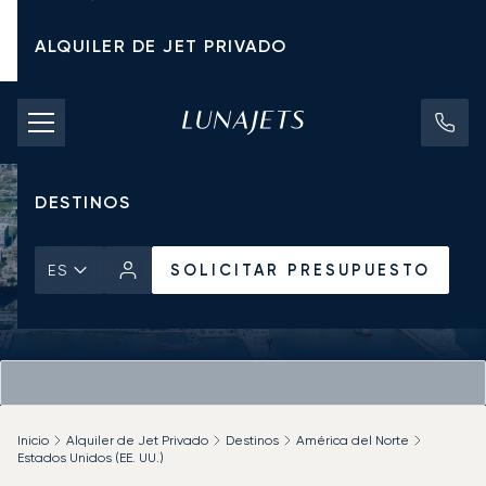
ALQUILER DE JET PRIVADO
TARIFAS DE CHÁRTER
JETS PRIVADOS
DESTINOS
SOLICITAR PRESUPUESTO
ES
Inicio
Alquiler de Jet Privado
Destinos
América del Norte
Estados Unidos (EE. UU.)