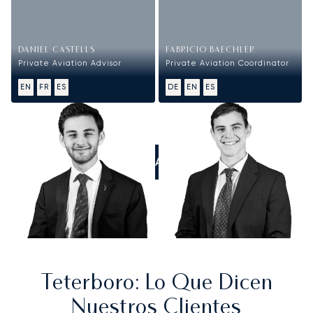
DANIEL CASTELLS
FABRICIO BAECHLER
Private Aviation Advisor
Private Aviation Coordinator
EN
FR
ES
DE
EN
ES
LLÁMANOS
Teterboro
: Lo Que Dicen
Nuestros Clientes