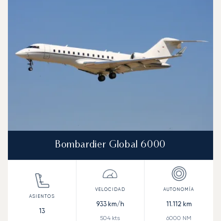
Bombardier Global 6000
933
km/h
11.112
km
13
504
kts
6000
NM