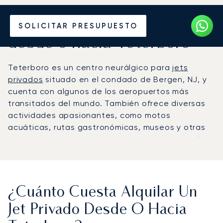
Alquile un Jet Privado
SOLICITAR PRESUPUESTO
desde o hacia Teterboro
Teterboro es un centro neurálgico para
jets
privados
situado en el condado de Bergen, NJ, y
cuenta con algunos de los aeropuertos más
transitados del mundo. También ofrece diversas
actividades apasionantes, como motos
acuáticas, rutas gastronómicas, museos y otras
atracciones. En un
radio de 50 millas
desde el
centro de Teterboro hay más de 21 aeropuertos,
lo que ha impulsado la prosperidad de las
empresas de alquiler de jets. Usted puede
contratar un jet privado hacia o desde Teterboro
¿Cuánto Cuesta Alquilar Un
con facilidad, aprovechando excelentes ofertas y
Jet Privado Desde O Hacia
programas de fidelización diseñados para los
clientes.