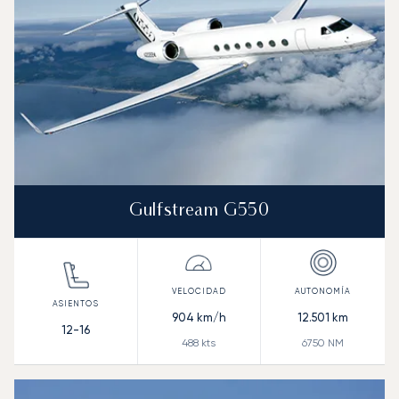
Gulfstream G550
904
km/h
12.501
km
12-16
488
kts
6750
NM