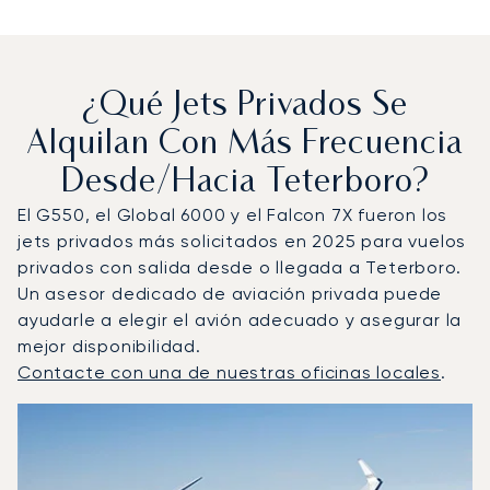
¿Qué Jets Privados Se
Alquilan Con Más Frecuencia
Desde/hacia Teterboro?
El G550, el Global 6000 y el Falcon 7X fueron los
jets privados más solicitados en 2025 para vuelos
privados con salida desde o llegada a Teterboro.
Un asesor dedicado de aviación privada puede
ayudarle a elegir el avión adecuado y asegurar la
mejor disponibilidad.
Contacte con una de nuestras oficinas locales
.
Teterboro : Los 3 modelos de aeronave más operados po
Foto de la aeronave
Modelo de aeronave
Asientos
Velocidad (km/h)
Velocidad (nudos)
Autonomía (km
Autonomía (NM)