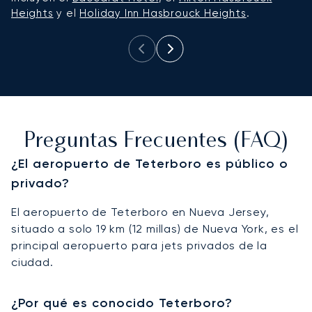
Heights
y el
Holiday Inn Hasbrouck Heights
.
m
Preguntas Frecuentes (FAQ)
¿El aeropuerto de Teterboro es público o
privado?
El aeropuerto de Teterboro en Nueva Jersey,
situado a solo 19 km (12 millas) de Nueva York, es el
principal aeropuerto para jets privados de la
ciudad.
¿Por qué es conocido Teterboro?