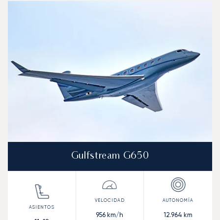
Foto de la aeronave
Modelo de aeronave
Asientos
Velocidad (km/h)
Velocidad (nudos)
Autonomía (km
Autonomía (NM)
Gulfstream G650
956
km/h
12.964
km