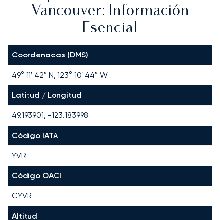
Vancouver: Información
Esencial
Coordenadas (DMS)
49° 11′ 42″ N, 123° 10′ 44″ W
Latitud / Longitud
49.193901, -123.183998
Código IATA
YVR
Código OACI
CYVR
Altitud