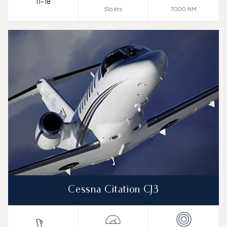
11-18
516
kts
7000
NM
Cessna Citation CJ3