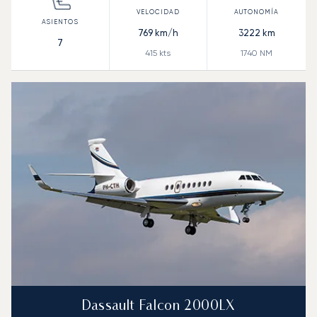
769
km/h
3222
km
7
415
kts
1740
NM
Dassault Falcon 2000LX