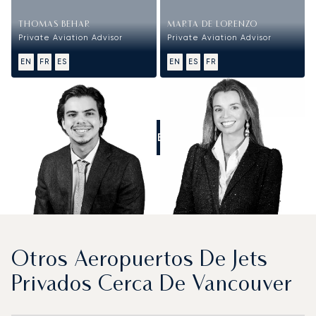
THOMAS BEHAR
MARTA DE LORENZO
Private Aviation Advisor
Private Aviation Advisor
EN
FR
ES
EN
ES
FR
LLÁMENOS
Otros Aeropuertos De Jets
Privados Cerca De Vancouver