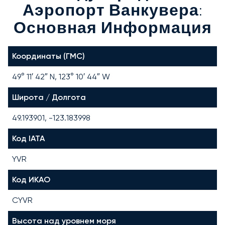
Аэропорт Ванкувера:
Основная Информация
Координаты (ГМС)
49° 11′ 42″ N, 123° 10′ 44″ W
Широта / Долгота
49.193901, -123.183998
Код IATA
YVR
Код ИКАО
CYVR
Высота над уровнем моря