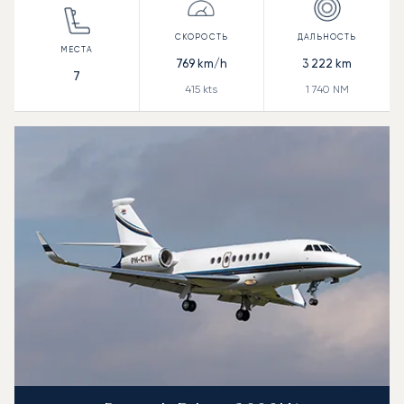
769
km/h
3 222
km
7
415
kts
1 740
NM