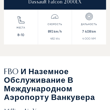
Dassault Falcon 2000LX
893
km/h
7 408
km
8-10
482
kts
4 000
NM
FBO И Наземное
Обслуживание В
Международном
Аэропорту Ванкувера