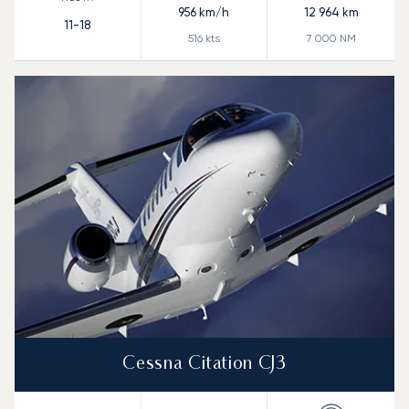
956
km/h
12 964
km
11-18
516
kts
7 000
NM
Cessna Citation CJ3