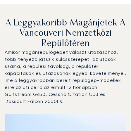
A Leggyakoribb Magánjetek A
Vancouveri Nemzetközi
Repülőtéren
Amikor magánrepülőgépet választ utazásához,
több tényező játszik kulcsszerepet: az utasok
száma, a repülési távolság, a repülőtéri
kapacitások és utazásának egyedi követelményei.
Íme a leggyakrabban bérelt repülőgép-modellek
erre az úti célra az elmúlt 12 hónapban:
Gulfstream G650, Cessna Citation CJ3 és
Dassault Falcon 2000LX.
Vancouveri Nemzetközi Repülőtér : A 3 legtöbbet repült 
Repülőgép fotója
Repülőgép-típus
Ülőhelyek
Sebesség (km/h)
Sebesség (csomó)
Hatótávolság (km)