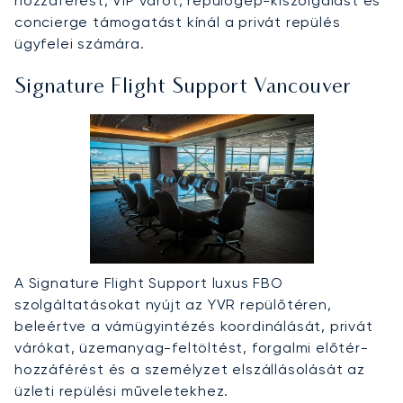
hozzáférést, VIP várót, repülőgép-kiszolgálást és
concierge támogatást kínál a privát repülés
ügyfelei számára.
Signature Flight Support Vancouver
A Signature Flight Support luxus FBO
szolgáltatásokat nyújt az YVR repülőtéren,
beleértve a vámügyintézés koordinálását, privát
várókat, üzemanyag-feltöltést, forgalmi előtér-
hozzáférést és a személyzet elszállásolását az
üzleti repülési műveletekhez.