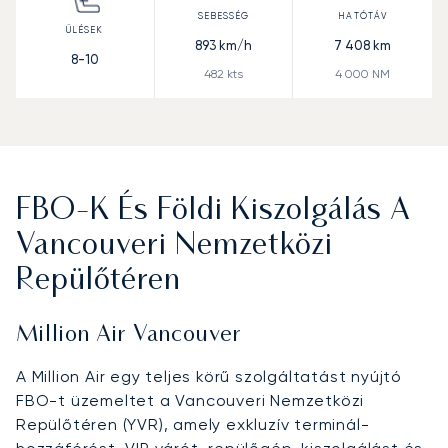
893
km/h
7 408
km
8-10
482
kts
4 000
NM
FBO-K És Földi Kiszolgálás A
Vancouveri Nemzetközi
Repülőtéren
Million Air Vancouver
A Million Air egy teljes körű szolgáltatást nyújtó
FBO-t üzemeltet a Vancouveri Nemzetközi
Repülőtéren (YVR), amely exkluzív terminál-