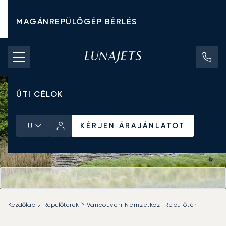
MAGÁNREPÜLŐGÉP BÉRLÉS
CHARTER ÁRAK
MAGÁNREPÜLŐGÉPEK
ÚTI CÉLOK
KÉRJEN ÁRAJÁNLATOT
HU
Kezdőlap
Repülőterek
Vancouveri Nemzetközi Repülőtér