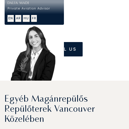
DALIA MADI
Private Aviation Advisor
EN
AR
HU
FR
CALL US
Egyéb Magánrepülős
Repülőterek Vancouver
Közelében