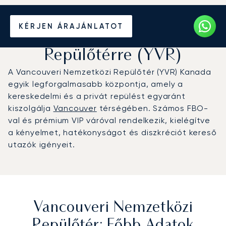
Magánrepülőgép bérlése a
KÉRJEN ÁRAJÁNLATOT
Vancouveri Nemzetközi
Repülőtérre (YVR)
A Vancouveri Nemzetközi Repülőtér (YVR) Kanada
egyik legforgalmasabb központja, amely a
kereskedelmi és a privát repülést egyaránt
kiszolgálja
Vancouver
térségében. Számos FBO-
val és prémium VIP váróval rendelkezik, kielégítve
a kényelmet, hatékonyságot és diszkréciót kereső
utazók igényeit.
Vancouveri Nemzetközi
Repülőtér: Főbb Adatok