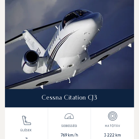
Cessna Citation CJ3
769
km/h
3 222
km