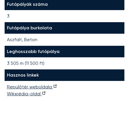
Futópályák száma
3
Futópálya burkolata
Aszfalt, Beton
Leghosszabb futópálya
3 505
m (
11 500
ft)
Hasznos linkek
Repülőtér weboldala
Wikipédia-oldal