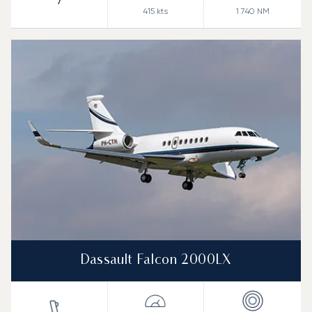
7
415
kts
1 740
NM
Dassault Falcon 2000LX