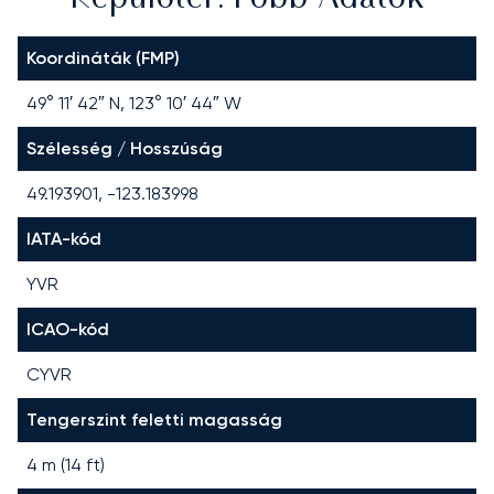
Koordináták (FMP)
49° 11′ 42″ N, 123° 10′ 44″ W
Szélesség / Hosszúság
49.193901, -123.183998
IATA-kód
YVR
ICAO-kód
CYVR
Tengerszint feletti magasság
4 m (14 ft)