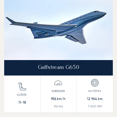
Hatótávolság (NM)
Gulfstream G650
956
km/h
12 964
km
11-18
516
kts
7 000
NM