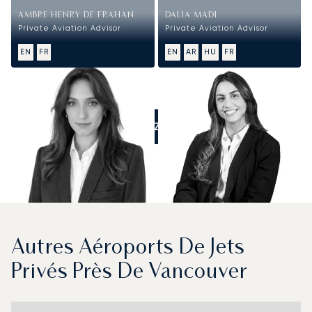
AMBRE HENRY DE FRAHAN
DALIA MADI
Private Aviation Advisor
Private Aviation Advisor
EN
FR
EN
AR
HU
FR
APPELEZ-NOUS
Autres Aéroports De Jets
Privés Près De Vancouver