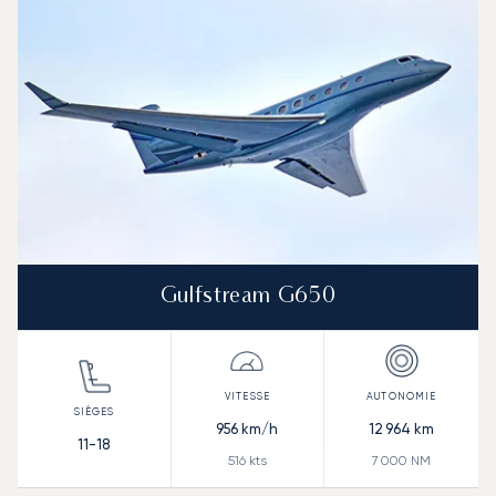
Autonomie (NM)
Gulfstream G650
956
km/h
12 964
km
11-18
516
kts
7 000
NM