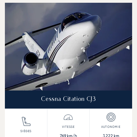
Cessna Citation CJ3
769
km/h
3 222
km