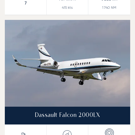
7
415
kts
1 740
NM
Dassault Falcon 2000LX