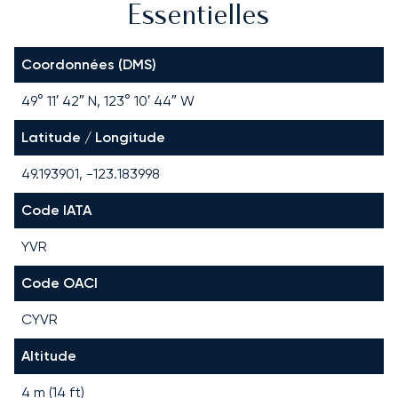
Essentielles
Coordonnées (DMS)
49° 11′ 42″ N, 123° 10′ 44″ W
Latitude / Longitude
49.193901, -123.183998
Code IATA
YVR
Code OACI
CYVR
Altitude
4 m (14 ft)