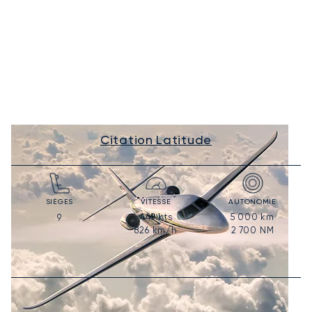
Citation Latitude
SIÈGES
VITESSE
AUTONOMIE
446
kts
5 000
km
9
826
km/h
2 700
NM