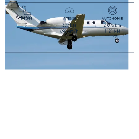
SIÈGES
VITESSE
AUTONOMIE
377
kts
2 076
km
5
698
km/h
1 121
NM