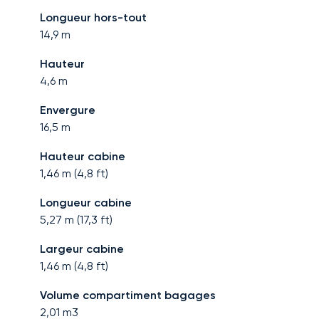
Longueur hors-tout
14,9
m
Hauteur
4,6
m
Envergure
16,5
m
Hauteur cabine
1,46
m (
4,8
ft)
Longueur cabine
5,27
m (
17,3
ft)
Largeur cabine
1,46
m (
4,8
ft)
Volume compartiment bagages
2,01
m3