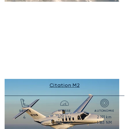
Citation M2
SIÈGES
VITESSE
AUTONOMIE
401
kts
2 191
km
4
743
km/h
1 183
NM