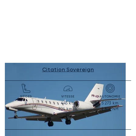
Citation Sovereign
SIÈGES
VITESSE
AUTONOMIE
445
kts
5 273
km
9
824
km/h
2 847
NM