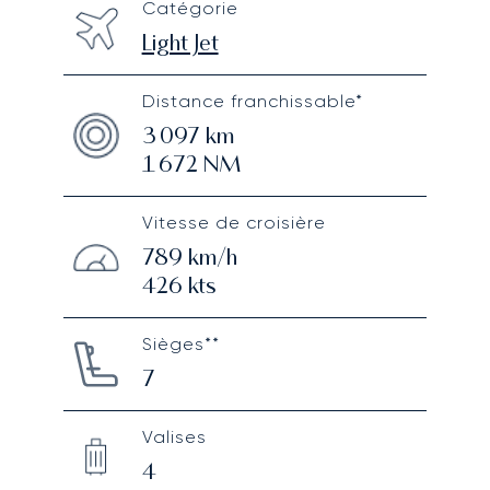
Catégorie
Light Jet
Distance franchissable*
3 097
km
1 672
NM
Vitesse de croisière
789
km/h
426
kts
Sièges**
7
Valises
4