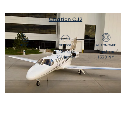
Citation CJ2
SIÈGES
VITESSE
AUTONOMIE
407
kts
2 463
km
6
754
km/h
1 330
NM