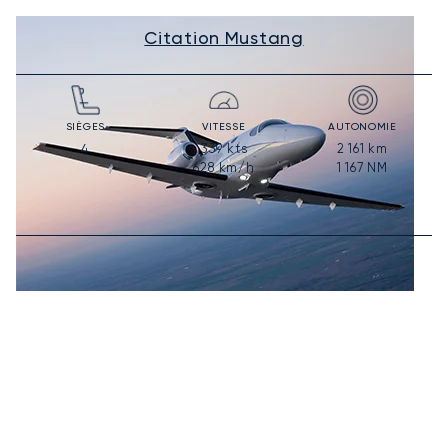
Citation Mustang
SIÈGES
VITESSE
AUTONOMIE
339
kts
2 161
km
4
628
km/h
1 167
NM