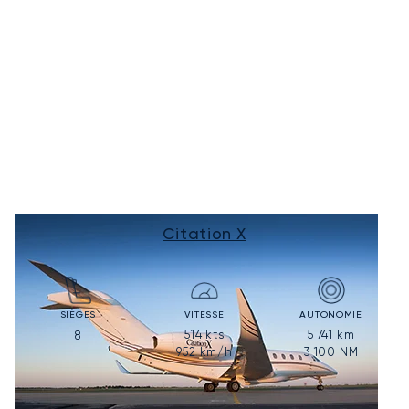
Citation X
SIÈGES
VITESSE
AUTONOMIE
514
kts
5 741
km
8
952
km/h
3 100
NM