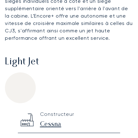
sièges individuels côte à côte et un siège
supplémentaire orienté vers l'arrière à l'avant de
la cabine. L'Encore+ offre une autonomie et une
vitesse de croisière maximale similaires à celles du
CJ3, s'affirmant ainsi comme un jet haute
performance offrant un excellent service.
Light Jet
Cessna Citation Encore+
Specification
Value
Constructeur
Technical specifications
Cessna