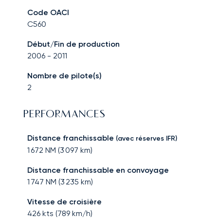
Code OACI
C560
Début/Fin de production
2006
-
2011
Nombre de pilote(s)
2
PERFORMANCES
Distance franchissable
(avec réserves IFR)
1 672
NM (
3 097
km)
Distance franchissable en convoyage
1 747
NM (
3 235
km)
Vitesse de croisière
426
kts (
789
km/h)