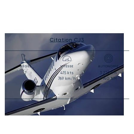
Citation CJ3
SIÈGES
VITESSE
AUTONOMIE
415
kts
3 222
km
7
769
km/h
1 740
NM