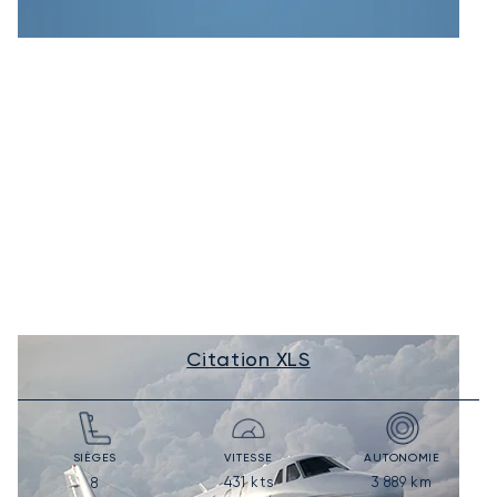
Citation XLS
SIÈGES
VITESSE
AUTONOMIE
431
kts
3 889
km
8