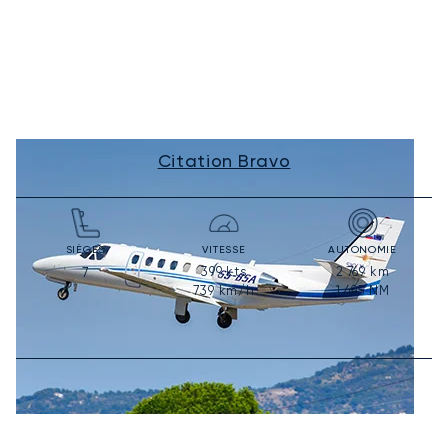
Citation Bravo
SIÈGES
VITESSE
AUTONOMIE
399
kts
2 769
km
7
739
km/h
1 495
NM