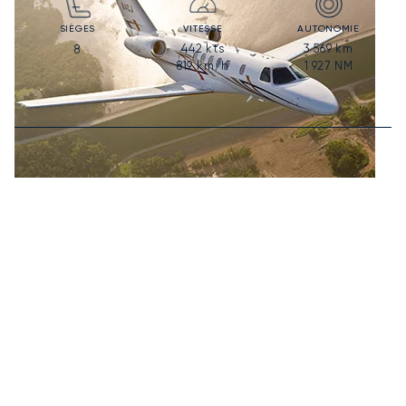
SIÈGES
VITESSE
AUTONOMIE
442
kts
3 569
km
8
819
km/h
1 927
NM