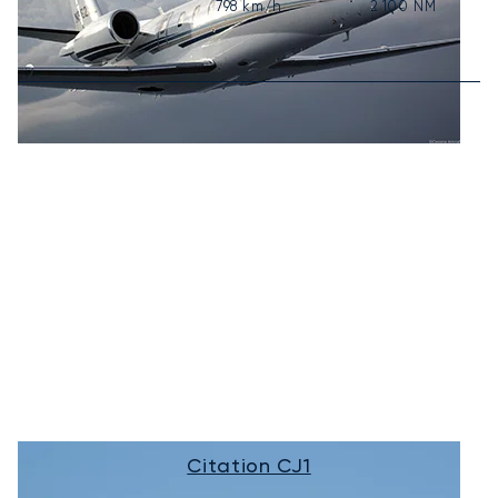
798
km/h
2 100
NM
Citation CJ1