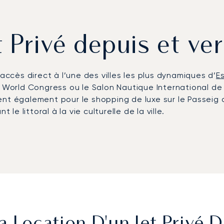
t Privé depuis et ve
accès direct à l’une des villes les plus dynamiques d’
E
le World Congress ou le Salon Nautique International 
ent également pour le shopping de luxe sur le Passeig 
le littoral à la vie culturelle de la ville.
Josep Tarradellas Barcelone-El Prat (BCN), dont les ter
s avec chauffeur permettent de rejoindre directement le
a Costa Brava ou aux stations de ski d’Andorre en moins
le premier courtier européen en aviation privée à obte
s périodes de forte affluence, comme le festival Primav