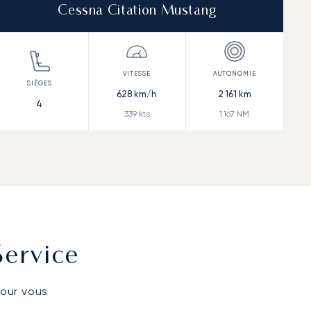
Cessna Citation Mustang
628
km/h
2 161
km
4
339
kts
1 167
NM
Service
pour vous