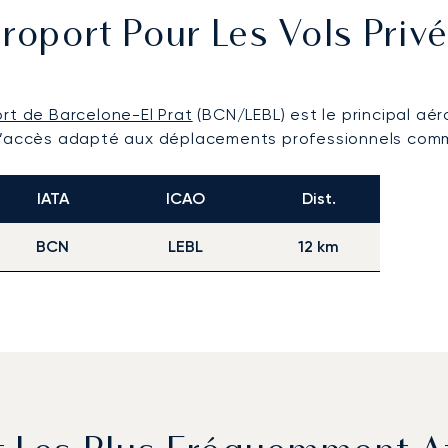
roport Pour Les Vols Priv
rt de Barcelone-El Prat
(BCN/LEBL) est le principal aé
int d’accès adapté aux déplacements professionnels comm
IATA
ICAO
Dist.
BCN
LEBL
12 km