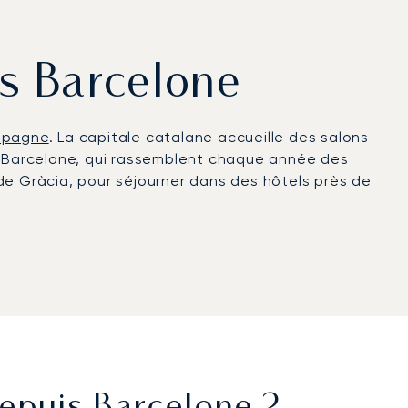
rs Barcelone
spagne
. La capitale catalane accueille des salons
de Barcelone, qui rassemblent chaque année des
de Gràcia, pour séjourner dans des hôtels près de
minaux dédiés à l’aviation privée se situent à
s hôtels et les quartiers d’affaires, tandis que
 d’une heure.
nir la certification Argus®. À Barcelone,
era Sound ou le Grand Prix de Formule 1 sur le