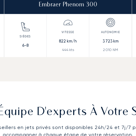
Embraer Phenom 300
822
km/h
3 723
km
6-8
444
kts
2 010
NM
Équipe D'experts À Votre 
eillers en jets privés sont disponibles 24h/24 et 7j/7 
accompagner à chaque étape de votre réservation.