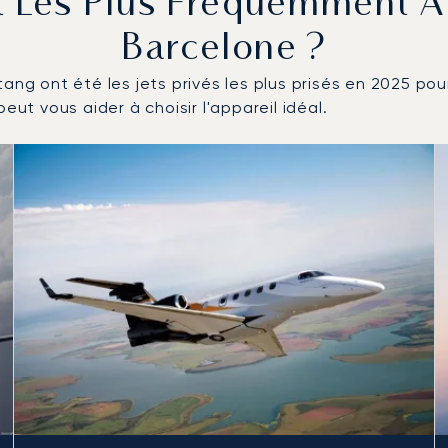
t Les Plus Fréquemment A
Barcelone ?
ang ont été les jets privés les plus prisés en 2025 pou
eut vous aider à choisir l'appareil idéal.
entés en nombre de mouvements en 2025