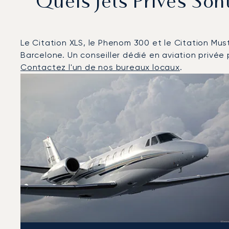
Quels Jets Privés Son
Le Citation XLS, le Phenom 300 et le Citation Must
Barcelone. Un conseiller dédié en aviation privée p
Contactez l'un de nos bureaux locaux
.
Barcelone : Les 3 modèles d'aéronefs les plus fréqu
Photo de l'aéronef
Modèle d'aéronef
Sièges
Vitesse (km/h)
Vitesse (nœuds)
Autonomie (km)
Autonomie (NM)