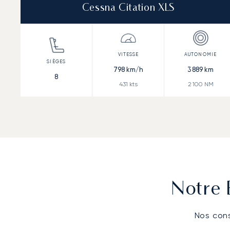
Cessna Citation XLS
798
km/h
3 889
km
8
431
kts
2 100
NM
Notre 
Nos cons