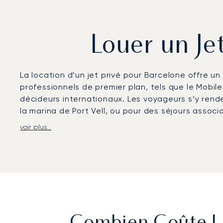
Louer un Je
La location d’un jet privé pour Barcelone offre un 
professionnels de premier plan, tels que le Mobi
décideurs internationaux. Les voyageurs s’y rend
la marina de Port Vell, ou pour des séjours associant 
voir plus...
LunaJets organise des vols privés vers l’aéroport 
environ 20 minutes du centre-ville. Des transfert
des liaisons en hélicoptère facilitent l’accès à l
Avec deux décennies d’expérience, LunaJets a été 
LunaJets organise de longue date les vols lors de
circuit de Barcelone-Catalogne.