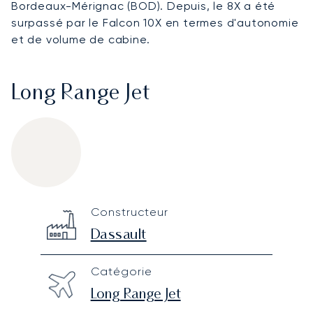
Bordeaux-Mérignac (BOD). Depuis, le 8X a été
surpassé par le Falcon 10X en termes d'autonomie
et de volume de cabine.
Long Range Jet
Dassault Falcon 8X
Specification
Value
Constructeur
Technical specifications
Dassault
Catégorie
Long Range Jet