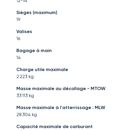
12-14
Sièges (maximum)
19
Valises
16
Bagage à main
14
Charge utile maximale
2 223
kg
Masse maximale au décollage - MTOW
33 113
kg
Masse maximale à l'atterrissage : MLW
28 304
kg
Capacité maximale de carburant