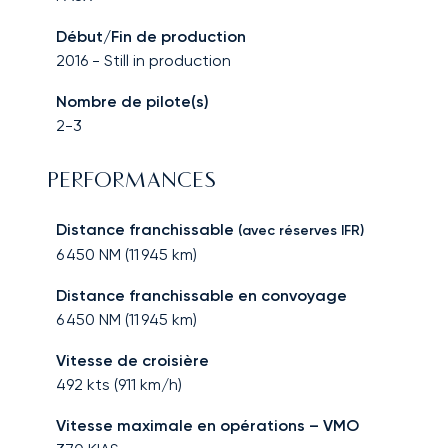
Début/Fin de production
2016
-
Still in production
Nombre de pilote(s)
2-3
PERFORMANCES
Distance franchissable
(avec réserves IFR)
6 450
NM (
11 945
km)
Distance franchissable en convoyage
6 450
NM (
11 945
km)
Vitesse de croisière
492
kts (
911
km/h)
Vitesse maximale en opérations – VMO