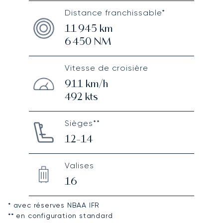
Distance franchissable*
11 945
km
6 450
NM
Vitesse de croisière
911
km/h
492
kts
Sièges**
12-14
Valises
16
* avec réserves NBAA IFR
** en configuration standard