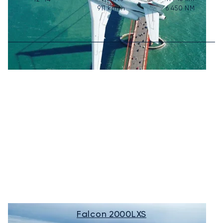
911
km/h
6 450
NM
Falcon 2000LXS