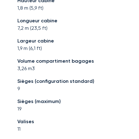
Hauteur cabine
1,8
m (
5,9
ft)
Longueur cabine
7,2
m (
23,5
ft)
Largeur cabine
1,9
m (
6,1
ft)
Volume compartiment bagages
3,26
m3
Sièges (configuration standard)
9
Sièges (maximum)
19
Valises
11