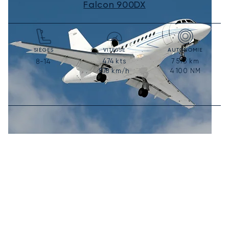
Falcon 900DX
SIÈGES
VITESSE
AUTONOMIE
474
kts
7 593
km
8-14
878
km/h
4 100
NM