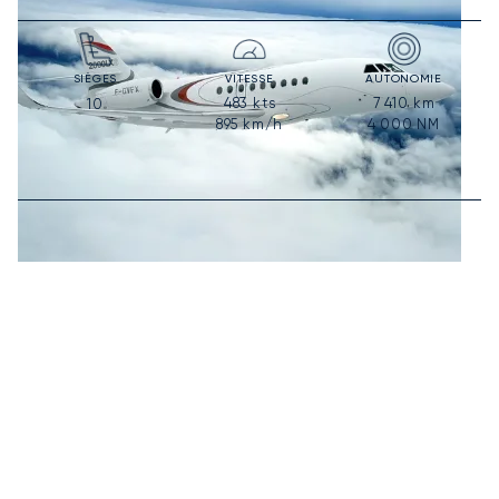
SIÈGES
VITESSE
AUTONOMIE
483
kts
7 410
km
10
895
km/h
4 000
NM