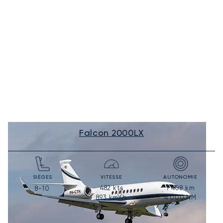
Falcon 2000LX
SIÈGES
VITESSE
AUTONOMIE
482
kts
7 408
km
8-10
893
km/h
4 000
NM