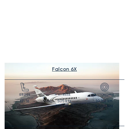
Falcon 6X
SIÈGES
VITESSE
AUTONOMIE
505
kts
10 186
km
12-16
935
km/h
5 500
NM