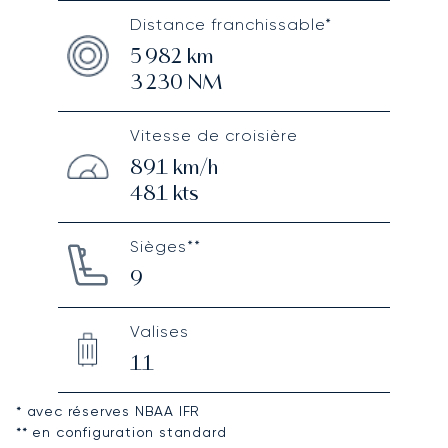
Distance franchissable*
5 982
km
3 230
NM
Vitesse de croisière
891
km/h
481
kts
Sièges**
9
Valises
11
* avec réserves NBAA IFR
** en configuration standard