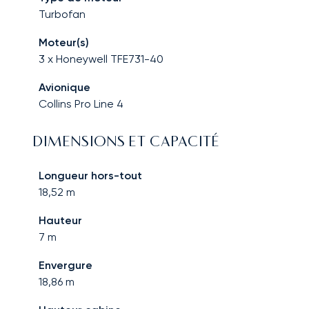
Turbofan
Moteur(s)
3 x Honeywell TFE731-40
Avionique
Collins Pro Line 4
DIMENSIONS ET CAPACITÉ
Longueur hors-tout
18,52
m
Hauteur
7
m
Envergure
18,86
m