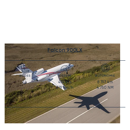
Falcon 900LX
SIÈGES
VITESSE
AUTONOMIE
474
kts
8 797
km
12
878
km/h
4 750
NM