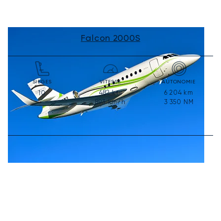
Falcon 2000S
SIÈGES
VITESSE
AUTONOMIE
482
kts
6 204
km
10
893
km/h
3 350
NM