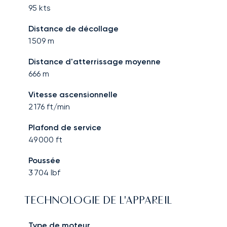
95
kts
Distance de décollage
1 509
m
Distance d'atterrissage moyenne
666
m
Vitesse ascensionnelle
2 176
ft/min
Plafond de service
49 000
ft
Poussée
3 704
lbf
TECHNOLOGIE DE L'APPAREIL
Type de moteur