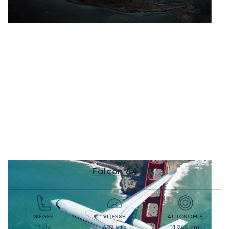
Falcon 8X
SIÈGES
VITESSE
AUTONOMIE
492
kts
11 945
km
12-14