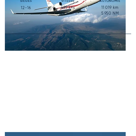
SIÈGES
VITESSE
AUTONOMIE
499
kts
11 019
km
12-16
924
km/h
5 950
NM