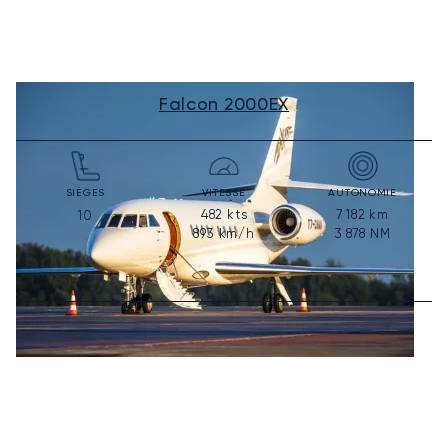
Falcon 2000EX
SIÈGES
VITESSE
AUTONOMIE
482
kts
7 182
km
10
893
km/h
3 878
NM