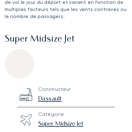
de vol le jour du départ et varient en fonction de
multiples facteurs tels que les vents contraires ou
le nombre de passagers.
Super Midsize Jet
Dassault Falcon 50EX
Specification
Value
Constructeur
Technical specifications
Dassault
Catégorie
Super Midsize Jet