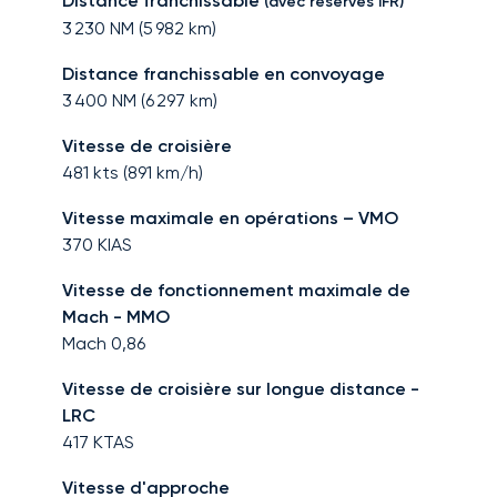
Distance franchissable
(avec réserves IFR)
3 230
NM (
5 982
km)
Distance franchissable en convoyage
3 400
NM (
6 297
km)
Vitesse de croisière
481
kts (
891
km/h)
Vitesse maximale en opérations – VMO
370
KIAS
Vitesse de fonctionnement maximale de
Mach - MMO
Mach
0,86
Vitesse de croisière sur longue distance -
LRC
417
KTAS
Vitesse d'approche