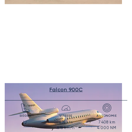
Falcon 900C
SIÈGES
VITESSE
AUTONOMIE
474
kts
7 408
km
12
878
km/h
4 000
NM