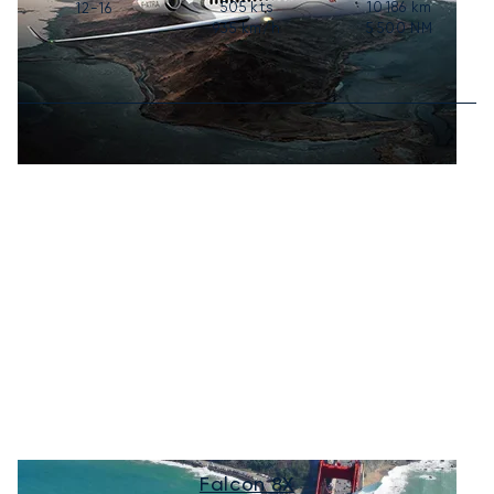
505
kts
10 186
km
12-16
935
km/h
5 500
NM
Falcon 8X