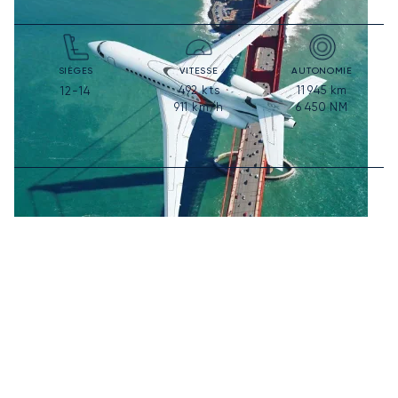
SIÈGES
VITESSE
AUTONOMIE
492
kts
11 945
km
12-14
911
km/h
6 450
NM