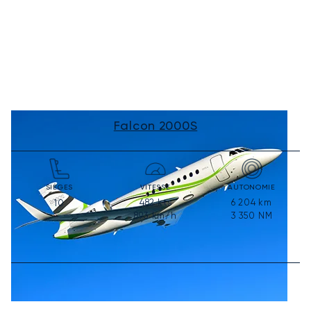
Falcon 2000S
SIÈGES
VITESSE
AUTONOMIE
482
kts
6 204
km
10
893
km/h
3 350
NM