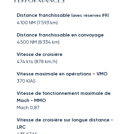
PERFORMANCES
Distance franchissable
(avec réserves IFR)
4 100
NM (
7 593
km)
Distance franchissable en convoyage
4 500
NM (
8 334
km)
Vitesse de croisière
474
kts (
878
km/h)
Vitesse maximale en opérations – VMO
370
KIAS
Vitesse de fonctionnement maximale de
Mach - MMO
Mach
0,87
Vitesse de croisière sur longue distance -
LRC