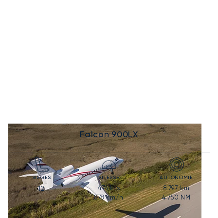
Falcon 900LX
SIÈGES
VITESSE
AUTONOMIE
474
kts
8 797
km
12
878
km/h
4 750
NM