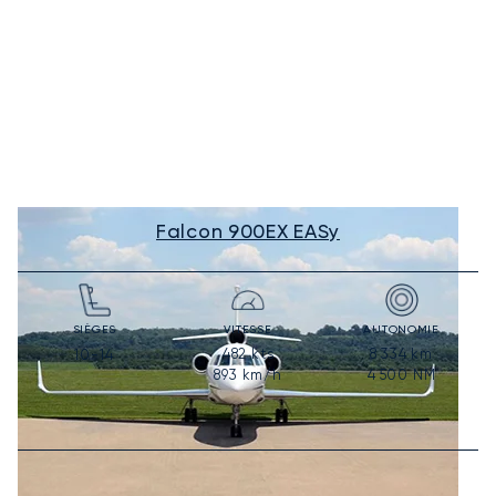
Falcon 900EX EASy
SIÈGES
VITESSE
AUTONOMIE
482
kts
8 334
km
10-14
893
km/h
4 500
NM