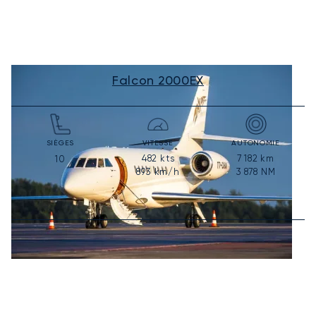
Falcon 2000EX
SIÈGES
VITESSE
AUTONOMIE
482
kts
7 182
km
10
893
km/h
3 878
NM