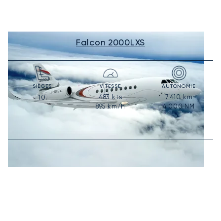
Falcon 2000LXS
SIÈGES
VITESSE
AUTONOMIE
483
kts
7 410
km
10
895
km/h
4 000
NM