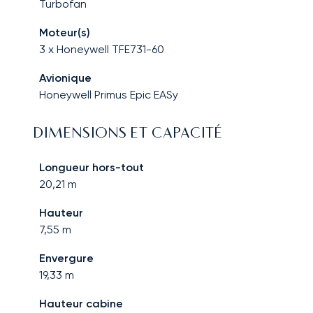
Turbofan
Moteur(s)
3 x Honeywell TFE731-60
Avionique
Honeywell Primus Epic EASy
DIMENSIONS ET CAPACITÉ
Longueur hors-tout
20,21
m
Hauteur
7,55
m
Envergure
19,33
m
Hauteur cabine