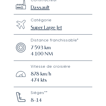
Technical specifications
Dassault
Catégorie
Super Large Jet
Distance franchissable*
7 593
km
4 100
NM
Vitesse de croisière
878
km/h
474
kts
Sièges**
8-14