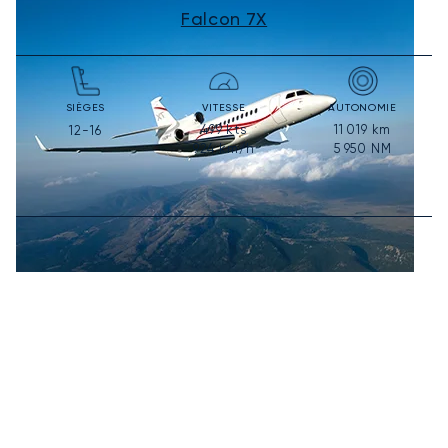
Falcon 7X
SIÈGES
VITESSE
AUTONOMIE
499
kts
11 019
km
12-16
924
km/h
5 950
NM