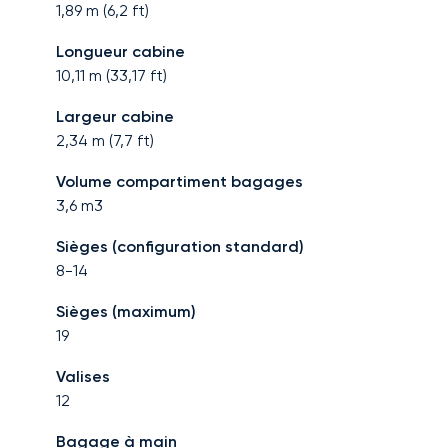
1,89
m (
6,2
ft)
Longueur cabine
10,11
m (
33,17
ft)
Largeur cabine
2,34
m (
7,7
ft)
Volume compartiment bagages
3,6
m3
Sièges (configuration standard)
8-14
Sièges (maximum)
19
Valises
12
Bagage à main