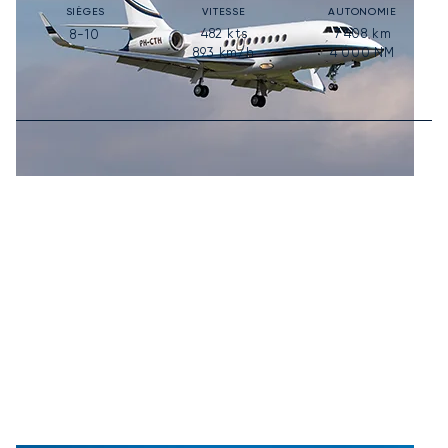
SIÈGES
VITESSE
AUTONOMIE
482
kts
7 408
km
8-10
893
km/h
4 000
NM