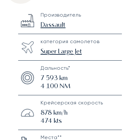
Dassault Falcon 900DX
Specification
Value
Производитель
Technical specifications
Dassault
категория самолетов
Super Large Jet
Дальность*
7 593
km
4 100
NM
Крейсерская скорость
878
km/h
474
kts
Места**