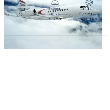
МЕСТА
СКОРОСТЬ
ДАЛЬНОСТЬ
483
kts
7 410
km
10
895
km/h
4 000
NM