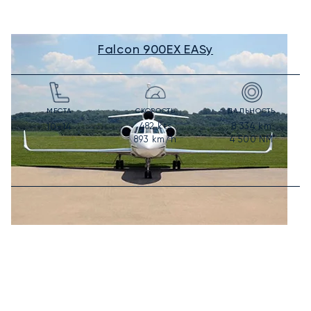
Falcon 900EX EASy
МЕСТА
СКОРОСТЬ
ДАЛЬНОСТЬ
482
kts
8 334
km
10-14
893
km/h
4 500
NM