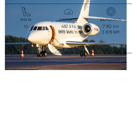
МЕСТА
СКОРОСТЬ
ДАЛЬНОСТЬ
482
kts
7 182
km
10
893
km/h
3 878
NM