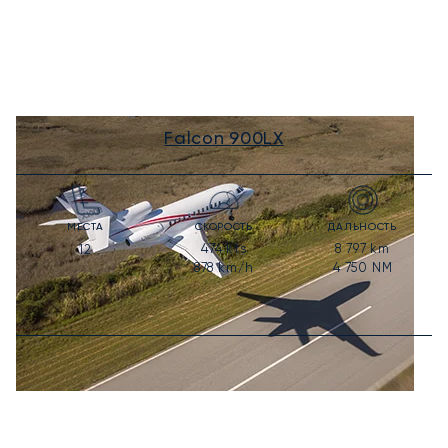
Falcon 900LX
МЕСТА
СКОРОСТЬ
ДАЛЬНОСТЬ
474
kts
8 797
km
12
878
km/h
4 750
NM