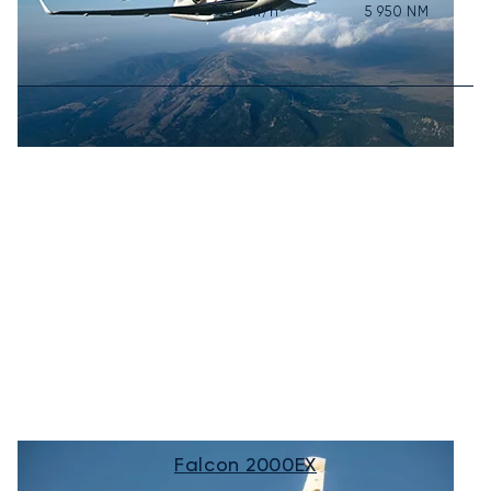
924
km/h
5 950
NM
Falcon 2000EX