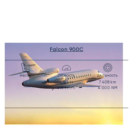
Falcon 900C
МЕСТА
СКОРОСТЬ
ДАЛЬНОСТЬ
474
kts
7 408
km
12
878
km/h
4 000
NM