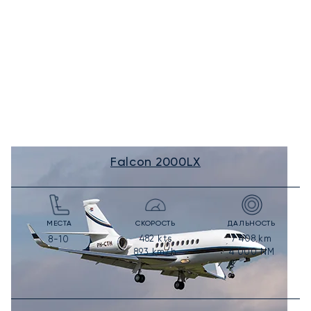
Falcon 2000LX
МЕСТА
СКОРОСТЬ
ДАЛЬНОСТЬ
482
kts
7 408
km
8-10
893
km/h
4 000
NM