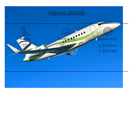
Falcon 2000S
МЕСТА
СКОРОСТЬ
ДАЛЬНОСТЬ
482
kts
6 204
km
10
893
km/h
3 350
NM