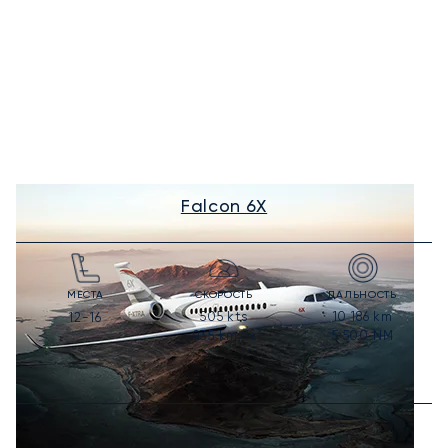
Falcon 6X
МЕСТА
СКОРОСТЬ
ДАЛЬНОСТЬ
505
kts
10 186
km
12-16
935
km/h
5 500
NM