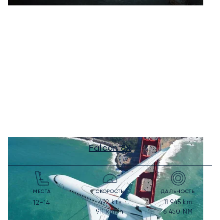
Falcon 8X
МЕСТА
СКОРОСТЬ
ДАЛЬНОСТЬ
492
kts
11 945
km
12-14
911
km/h
6 450
NM