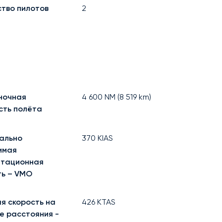
ство пилотов
2
ночная
4 600
NM (
8 519
km)
сть полёта
ально
370
KIAS
имая
атационная
ть – VMO
я скорость на
426
KTAS
е расстояния -