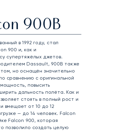
lcon 900B
анный в 1992 году, стал
n 900 и, как и
су супертяжёлых джетов.
одителем Dassault, 900B также
ётом, но оснащён значительно
по сравнению с оригинальной
 мощность, повысить
ирить дальность полёта. Как и
озволяет стоять в полный рост и
и вмещает от 10 до 12
грузке — до 14 человек. Falcon
ке Falcon 900, которая
о позволило создать целую