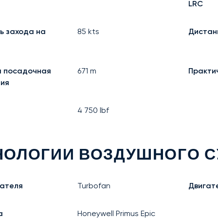
LRC
ь захода на
85
kts
Дистан
 посадочная
671
m
Практи
ия
4 750
lbf
НОЛОГИИ ВОЗДУШНОГО С
гателя
Turbofan
Двигате
а
Honeywell Primus Epic