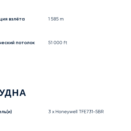
ция взлёта
1 585
m
ческий потолок
51 000
ft
УДНА
ль(и)
3 x Honeywell TFE731-5BR