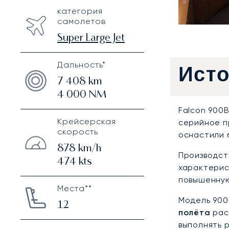
категория
самолетов
Super Large Jet
Дальность*
Ист
7 408
km
4 000
NM
Falcon 900
Крейсерская
серийное п
скорость
оснастили 
878
km/h
Производст
474
kts
характерис
повышенную
Места**
Модель 900
12
полёта
рас
выполнять 