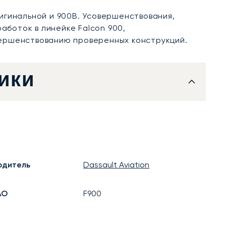
гинальной и 900B. Усовершенствования,
аботок в линейке Falcon 900,
ершенствованию проверенных конструкций.
ики
одитель
Dassault Aviation
АО
F900