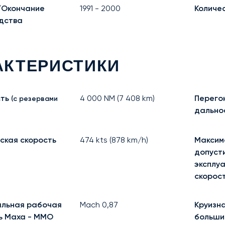
/Окончание
1991
-
2000
Количе
дства
АКТЕРИСТИКИ
ть
4 000
NM (
7 408
km)
Перего
(с резервами
дально
ская скорость
474
kts (
878
km/h)
Максим
допуст
эксплу
скорос
льная рабочая
Mach
0,87
Круизна
ь Маха - MMO
больши