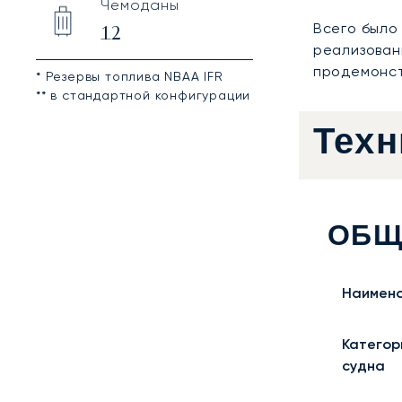
Чемоданы
Всего было
12
реализованн
продемонст
* Резервы топлива NBAA IFR
** в стандартной конфигурации
Техн
ОБЩ
Наимено
Категор
судна