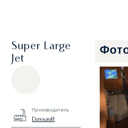
Super Large
Фот
Jet
Dassault Falcon 900B
Specification
Value
Производитель
Technical specifications
Dassault