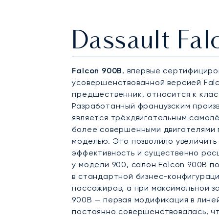
Dassault Fa
Falcon 900B
, впервые сертифициров
усовершенствованной версией Falco
предшественник, относится к клас
Разработанный французским произв
является трёхдвигательным самол
более совершенными двигателями 
моделью. Это позволило увеличить
эффективность и существенно расш
у модели 900, салон Falcon 900B п
в стандартной бизнес-конфигураци
пассажиров, а при максимальной за
900B — первая модификация в линей
постоянно совершенствовалась, чт