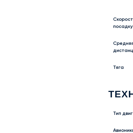
Скорост
посадку
Средняя
дистанц
Тяга
ТЕХ
Тип дви
Авионик