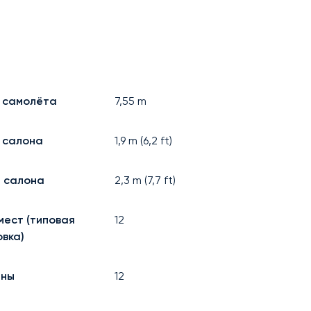
 самолёта
7,55
m
 салона
1,9
m (
6,2
ft)
 салона
2,3
m (
7,7
ft)
мест (типовая
12
вка)
аны
12