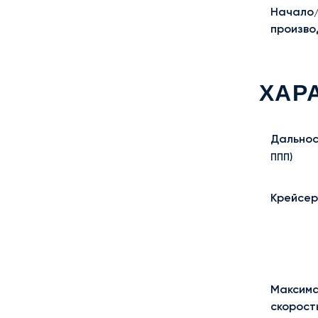
Начало
произво
ХАР
Дальнос
ППП)
Крейсер
Максима
скорост