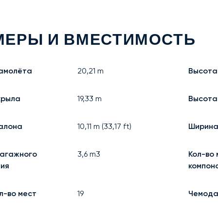
МЕРЫ И ВМЕСТИМОСТЬ
амолёта
20,21
m
Высота
крыла
19,33
m
Высота
алона
10,11
m (
33,17
ft)
Ширина
агажного
3,6
m3
Кол-во 
ия
компоно
л-во мест
19
Чемод