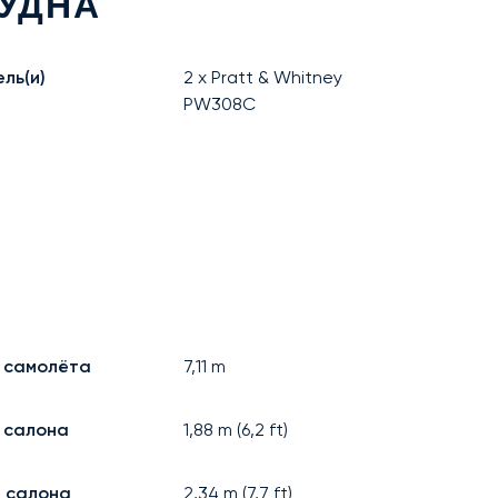
УДНА
ль(и)
2 x Pratt & Whitney
PW308C
 самолёта
7,11
m
 салона
1,88
m (
6,2
ft)
 салона
2,34
m (
7,7
ft)