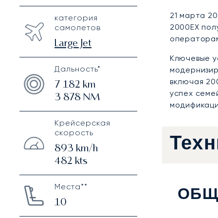
21 марта 2
категория
2000EX по
самолетов
операторам
Large Jet
Ключевые у
Дальность*
модернизир
включая 20
7 182
km
успех семе
3 878
NM
модификаци
Крейсерская
скорость
Техн
893
km/h
482
kts
Места**
ОБЩ
10