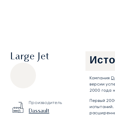
Large Jet
Ист
Компания
D
версии ус
2000 года н
Dassault Falcon 2000EX
Specification
Value
Первый 200
Производитель
Technical specifications
испытаний.
Dassault
расширенны