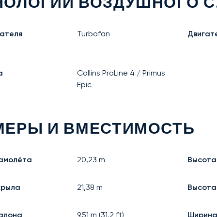
НОЛОГИИ ВОЗДУШНОГО С
гателя
Turbofan
Двигате
а
Collins ProLine 4 / Primus
Epic
МЕРЫ И ВМЕСТИМОСТЬ
амолёта
20,23
m
Высота
крыла
21,38
m
Высота
алона
9,51
m (
31,2
ft)
Ширина