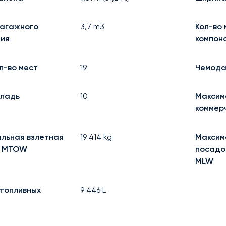
агажного
3,7
m3
Кол-во 
ия
компоно
л-во мест
19
Чемод
кладь
10
Максим
коммер
льная взлетная
19 414
kg
Максим
— MTOW
посадо
MLW
 топливных
9 446
L