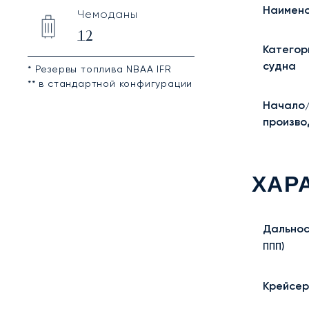
Наимено
Чемоданы
12
Категор
судна
* Резервы топлива NBAA IFR
** в стандартной конфигурации
Начало
произво
ХАР
Дальнос
ППП)
Крейсер