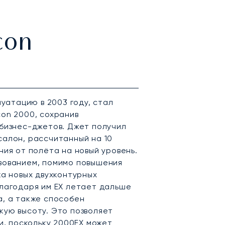
con
луатацию в 2003 году, стал
on 2000, сохранив
бизнес-джетов. Джет получил
алон, рассчитанный на 10
ния от полёта на новый уровень.
вованием, помимо повышения
ка новых двухконтурных
лагодаря им EX летает дальше
, а также способен
кую высоту. Это позволяет
и, поскольку 2000EX может