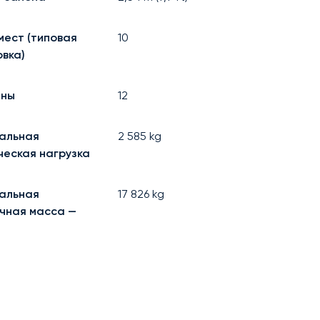
мест (типовая
10
вка)
аны
12
альная
2 585
kg
ческая нагрузка
альная
17 826
kg
чная масса —