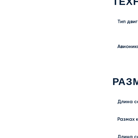
ТЕХ
Тип дви
Авионик
РАЗ
Длина с
Размах 
Длина с