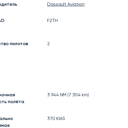
одитель
Dassault Aviation
АО
F2TH
ство пилотов
2
ночная
3 944
NM (
7 304
km)
сть полёта
ально
370
KIAS
имая