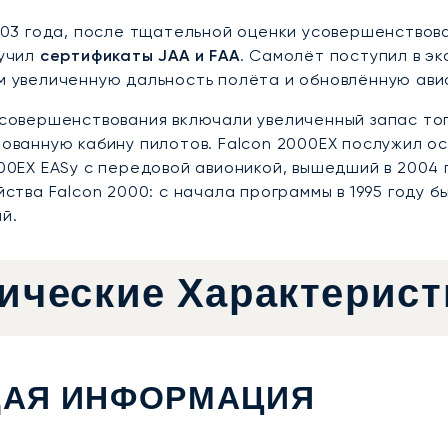
003 года, после тщательной оценки усовершенствова
лучил
сертификаты JAA и FAA
. Самолёт поступил в э
 увеличенную дальность полёта и обновлённую авио
совершенствования включали увеличенный запас топ
ованную кабину пилотов. Falcon 2000EX послужил о
00EX EASy с передовой авионикой, вышедший в 2004 г
йства Falcon 2000: с начала программы в 1995 году 
й.
ические Характерист
АЯ ИНФОРМАЦИЯ