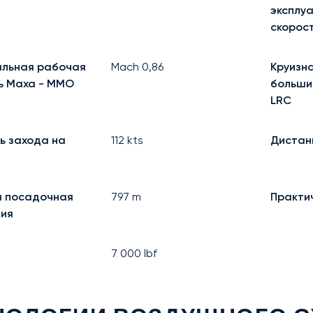
эксплу
скорос
льная рабочая
Mach
0,86
Круизна
ь Маха - MMO
больши
LRC
ь захода на
112
kts
Дистан
 посадочная
797
m
Практи
ия
7 000
lbf