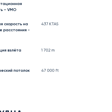
атационная
ть – VMO
я скорость на
437
KTAS
е расстояния -
ция взлёта
1 702
m
ческий потолок
47 000
ft