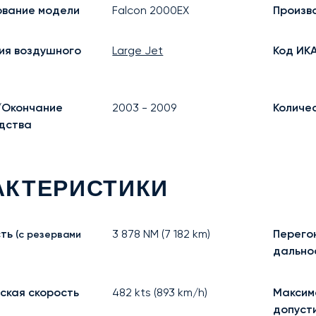
вание модели
Falcon 2000EX
Произв
ия воздушного
Large Jet
Код ИК
/Окончание
2003
-
2009
Количе
дства
АКТЕРИСТИКИ
ть
3 878
NM (
7 182
km)
Перего
(с резервами
дально
ская скорость
482
kts (
893
km/h)
Максим
допуст