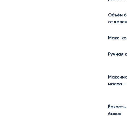
Объём б
отделен
Макс. ко
Ручная 
Максима
масса 
Ёмкость
баков