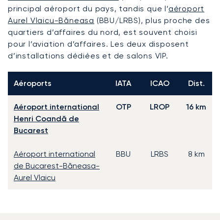
principal aéroport du pays, tandis que l’
aéroport
Aurel Vlaicu-Băneasa
(BBU/LRBS), plus proche des
quartiers d’affaires du nord, est souvent choisi
pour l’aviation d’affaires. Les deux disposent
d’installations dédiées et de salons VIP.
Aéroports
IATA
ICAO
Dist.
Aéroport international
OTP
LROP
16 km
Henri Coandă de
Bucarest
Aéroport international
BBU
LRBS
8 km
de Bucarest-Băneasa-
Aurel Vlaicu