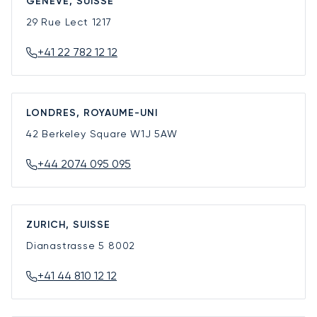
GENÈVE, SUISSE
29 Rue Lect
1217
+41 22 782 12 12
LONDRES, ROYAUME-UNI
42 Berkeley Square
W1J 5AW
+44 2074 095 095
ZURICH, SUISSE
Dianastrasse 5
8002
+41 44 810 12 12