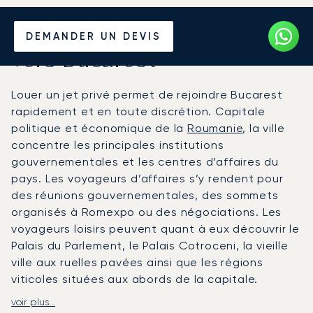
Louer un Jet Privé depuis et
DEMANDER UN DEVIS
vers Bucarest
Louer un jet privé permet de rejoindre Bucarest
rapidement et en toute discrétion. Capitale
politique et économique de la
Roumanie
, la ville
concentre les principales institutions
gouvernementales et les centres d’affaires du
pays. Les voyageurs d’affaires s’y rendent pour
des réunions gouvernementales, des sommets
organisés à Romexpo ou des négociations. Les
voyageurs loisirs peuvent quant à eux découvrir le
Palais du Parlement, le Palais Cotroceni, la vieille
ville aux ruelles pavées ainsi que les régions
viticoles situées aux abords de la capitale.
voir plus...
LunaJets organise des vols privés depuis et vers