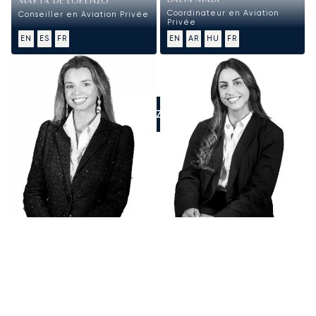
DALIA MADI
MARTA DE LORENZO
Coordinateur en Aviation
Conseiller en Aviation Privée
Privée
EN
ES
FR
EN
AR
HU
FR
APPELEZ-NOUS