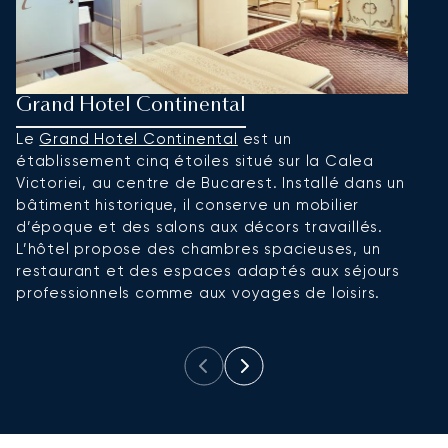
Grand Hotel Continental
H
Le
Grand Hotel Continental
est un
L’
établissement cinq étoiles situé sur la Calea
à
Victoriei, au centre de Bucarest. Installé dans un
In
bâtiment historique, il conserve un mobilier
c
d’époque et des salons aux décors travaillés.
ex
L’hôtel propose des chambres spacieuses, un
re
restaurant et des espaces adaptés aux séjours
ca
professionnels comme aux voyages de loisirs.
t
a