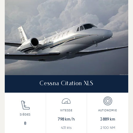
Cessna Citation XLS
798
km/h
3 889
km
8
431
kts
2 100
NM