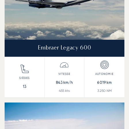
Embraer Legacy 600
843
km/h
6 019
km
13
455
kts
3 250
NM