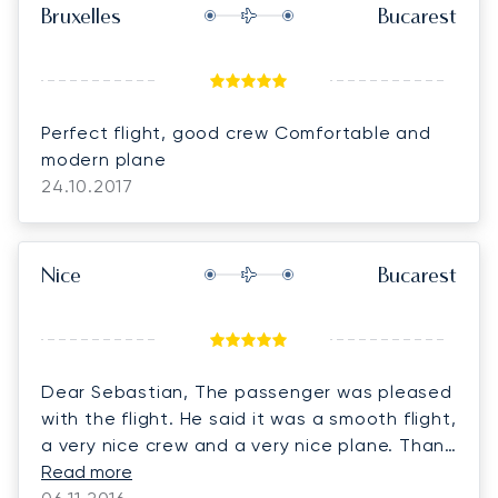
Bruxelles
Bucarest
Perfect flight, good crew Comfortable and
modern plane
24.10.2017
Nice
Bucarest
Dear Sebastian, The passenger was pleased
with the flight. He said it was a smooth flight,
a very nice crew and a very nice plane. Thank
you for your assistance through the process.
Read more