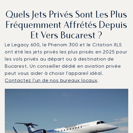
Quels Jets Privés Sont Les Plus
Fréquemment Affrétés Depuis
Et Vers Bucarest ?
Le Legacy 600, le Phenom 300 et le Citation XLS
ont été les jets privés les plus prisés en 2025 pour
les vols privés au départ ou à destination de
Bucarest. Un conseiller dédié en aviation privée
peut vous aider à choisir l'appareil idéal.
Contactez l'un de nos bureaux locaux
.
Bucarest : Les 3 modèles d'aéronefs les plus fréquenté
Photo de l'aéronef
Modèle d'aéronef
Sièges
Vitesse (km/h)
Vitesse (nœuds)
Autonomie (km)
Autonomie (NM)