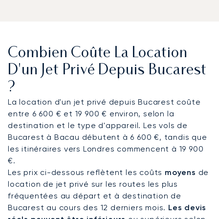
l’aéroport international Henri Coandă de Bucarest
(OTP), avec des horaires entièrement adaptés à
vos impératifs. Depuis l’aéroport, LunaJets peut
organiser des transferts privés vers les hôtels
Combien Coûte La Location
cinq étoiles du centre, les sièges d’entreprises ou
les domaines de la vallée de Prahova. À bord, la
D'un Jet Privé Depuis Bucarest
cabine offre un espace privé propice au travail ou
?
à la détente, avec des services de restauration
adaptés à vos préférences. Certains voyageurs
La location d'un jet privé depuis Bucarest coûte
prolongent leur séjour par des escapades
entre 6 600 € et 19 900 € environ, selon la
culturelles vers les châteaux de Transylvanie et
destination et le type d'appareil. Les vols de
les régions viticoles renommées du pays.
Bucarest à Bacau débutent à 6 600 €, tandis que
les itinéraires vers Londres commencent à 19 900
Premier courtier européen certifié par ARGUS
€.
International, LunaJets met plus de vingt ans
Les prix ci-dessous reflètent les coûts
moyens
de
d’expertise au service d’opérations fiables et
location de jet privé sur les routes les plus
flexibles. À Bucarest, cette expérience permet
fréquentées au départ et à destination de
d’optimiser les créneaux d’arrivée lors de grands
Bucarest au cours des 12 derniers mois.
Les devis
événements politiques, de forums internationaux