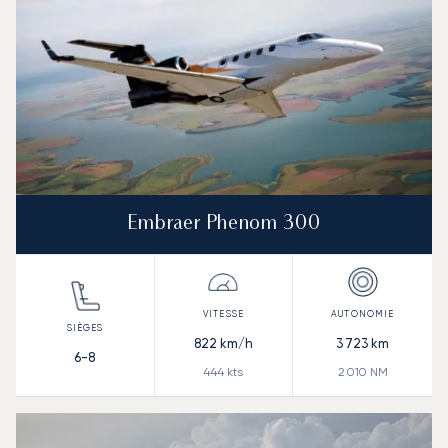
Embraer Phenom 300
822
km/h
3 723
km
6-8
444
kts
2 010
NM