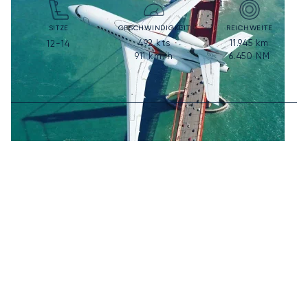
SITZE
GESCHWINDIGKEIT
REICHWEITE
492
kts
11.945
km
12-14
911
km/h
6.450
NM