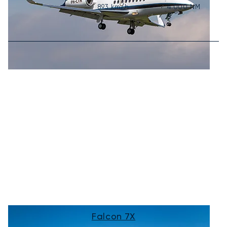
893
km/h
4.000
NM
Falcon 7X