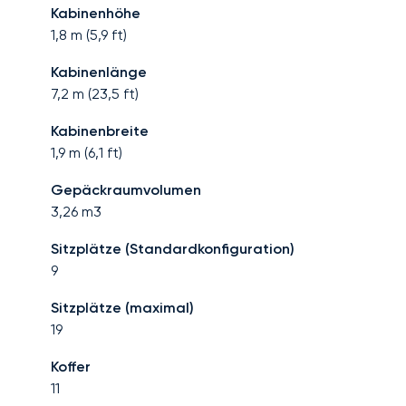
Kabinenhöhe
1,8
m (
5,9
ft)
Kabinenlänge
7,2
m (
23,5
ft)
Kabinenbreite
1,9
m (
6,1
ft)
Gepäckraumvolumen
3,26
m3
Sitzplätze (Standardkonfiguration)
9
Sitzplätze (maximal)
19
Koffer
11