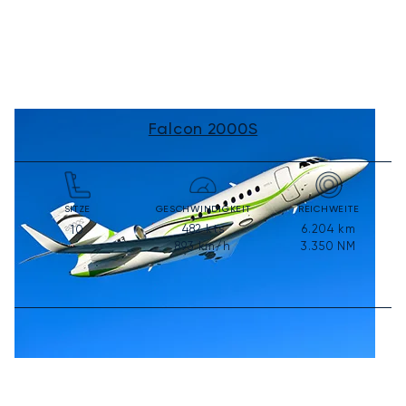
Falcon 2000S
SITZE
GESCHWINDIGKEIT
REICHWEITE
482
kts
6.204
km
10
893
km/h
3.350
NM