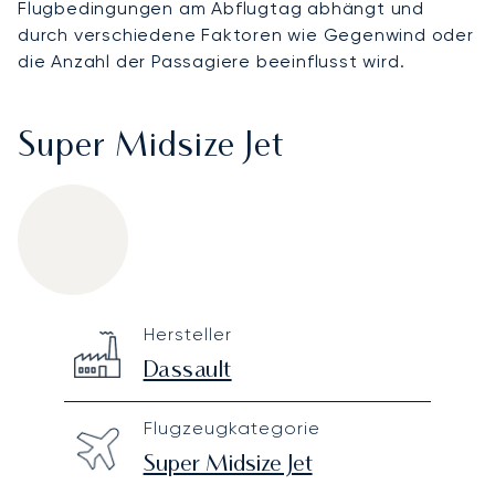
Flugbedingungen am Abflugtag abhängt und
durch verschiedene Faktoren wie Gegenwind oder
die Anzahl der Passagiere beeinflusst wird.
Super Midsize Jet
Dassault Falcon 50EX
Specification
Value
Hersteller
Technical specifications
Dassault
Flugzeugkategorie
Super Midsize Jet