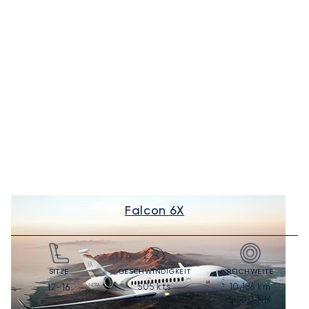
Falcon 6X
SITZE
GESCHWINDIGKEIT
REICHWEITE
505
kts
10.186
km
12-16
935
km/h
5.500
NM