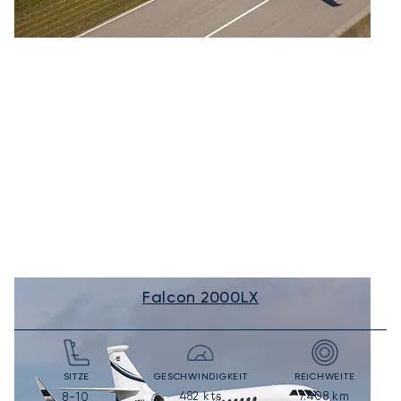
Falcon 2000LX
SITZE
GESCHWINDIGKEIT
REICHWEITE
482
kts
7.408
km
8-10