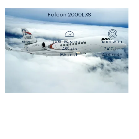
Falcon 2000LXS
SITZE
GESCHWINDIGKEIT
REICHWEITE
483
kts
7.410
km
10
895
km/h
4.000
NM