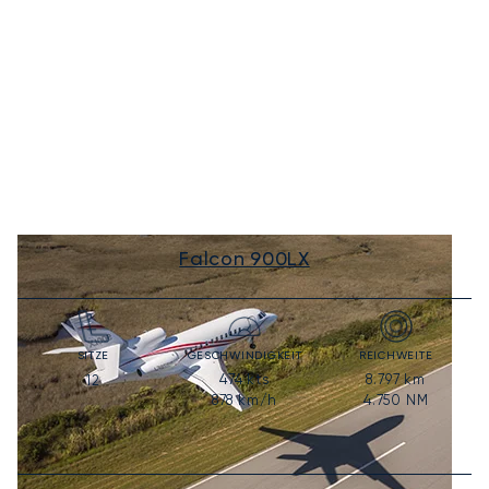
Falcon 900LX
SITZE
GESCHWINDIGKEIT
REICHWEITE
474
kts
8.797
km
12
878
km/h
4.750
NM