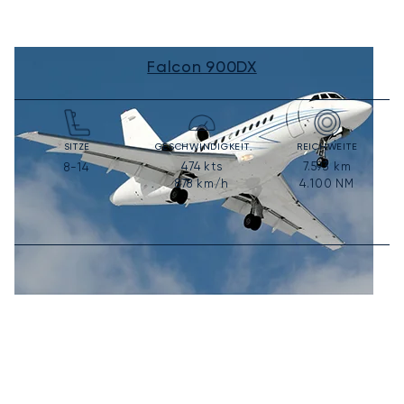
Falcon 900DX
SITZE
GESCHWINDIGKEIT
REICHWEITE
474
kts
7.593
km
8-14
878
km/h
4.100
NM