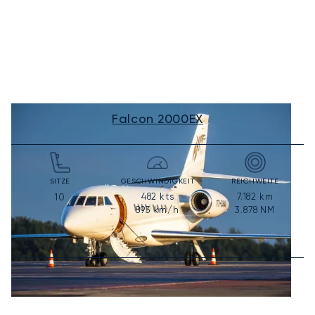
Falcon 2000EX
SITZE
GESCHWINDIGKEIT
REICHWEITE
482
kts
7.182
km
10
893
km/h
3.878
NM