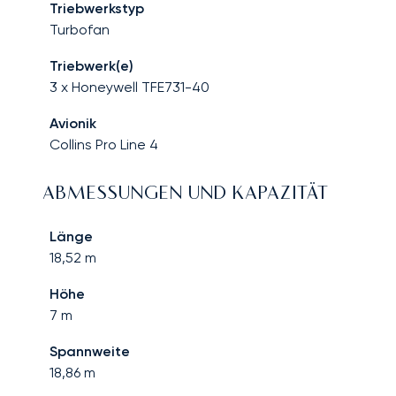
Triebwerkstyp
Turbofan
Triebwerk(e)
3 x Honeywell TFE731-40
Avionik
Collins Pro Line 4
ABMESSUNGEN UND KAPAZITÄT
Länge
18,52
m
Höhe
7
m
Spannweite
18,86
m