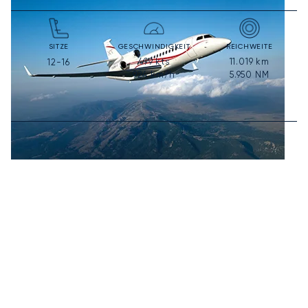
SITZE
GESCHWINDIGKEIT
REICHWEITE
499
kts
11.019
km
12-16
924
km/h
5.950
NM