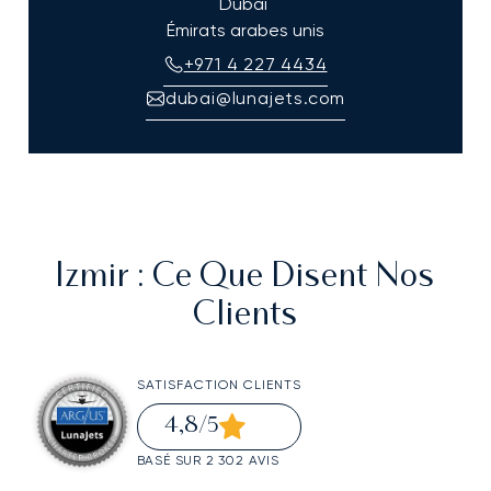
Dubaï
Émirats arabes unis
+971 4 227 4434
dubai@lunajets.com
Izmir
: Ce Que Disent Nos
Clients
SATISFACTION CLIENTS
4,8
/5
BASÉ SUR 2 302 AVIS