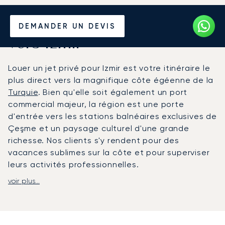
Louer un Jet Privé depuis et
DEMANDER UN DEVIS
vers Izmir
Louer un jet privé pour Izmir est votre itinéraire le
plus direct vers la magnifique côte égéenne de la
Turquie
. Bien qu'elle soit également un port
commercial majeur, la région est une porte
d'entrée vers les stations balnéaires exclusives de
Çeşme et un paysage culturel d'une grande
richesse. Nos clients s'y rendent pour des
vacances sublimes sur la côte et pour superviser
leurs activités professionnelles.
voir plus...
Chez LunaJets, nous organisons votre voyage en
fonction de votre emploi du temps. Vous aurez
toute la liberté de vous détendre ou de travailler
dans une cabine raffinée, en savourant des repas