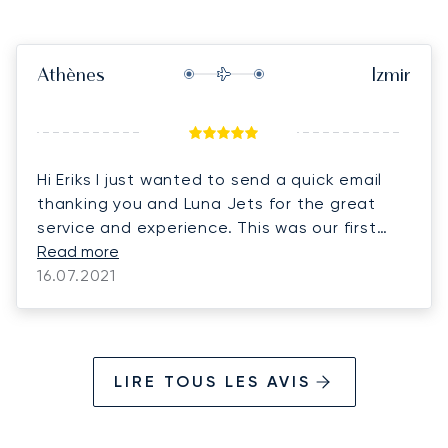
Athènes
Izmir
Hi Eriks I just wanted to send a quick email
thanking you and Luna Jets for the great
service and experience. This was our first
time using you guys and we will definitely be
Read more
16.07.2021
using you again in the future. Thanks
LIRE TOUS LES AVIS