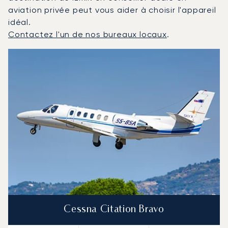
aviation privée peut vous aider à choisir l'appareil
idéal.
Contactez l'un de nos bureaux locaux
.
Izmir : Les 3 modèles d'aéronefs les plus fréquentés en
Photo de l'aéronef
Modèle d'aéronef
Sièges
Vitesse (km/h)
Vitesse (nœuds)
Autonomie (km)
Autonomie (NM)
Cessna Citation Bravo