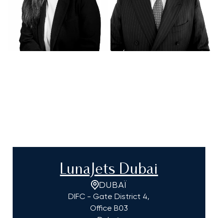
LunaJets Dubai
DUBAÏ
DIFC - Gate District 4,
Office B03