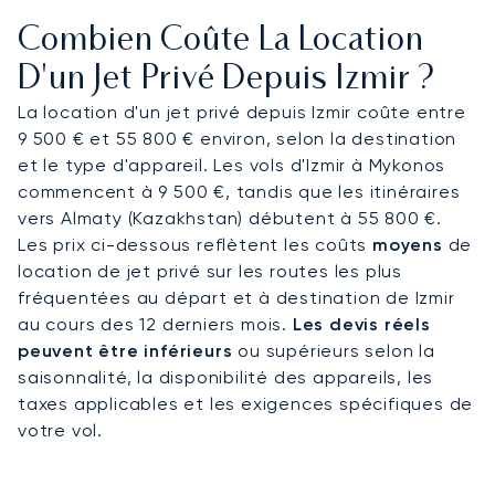
gastronomiques préparés selon vos goûts. Nous
Combien Coûte La Location
veillons à ce que vous arriviez en toute sérénité
pour un transfert irréprochable vers le centre-
D'un Jet Privé Depuis Izmir ?
ville, ou même vers la marina de Levent.
La location d'un jet privé depuis Izmir coûte entre
9 500 € et 55 800 € environ, selon la destination
En tant que premier courtier en Europe à obtenir
et le type d'appareil. Les vols d'Izmir à Mykonos
la rigoureuse certification ARGUS, notre
commencent à 9 500 €, tandis que les itinéraires
engagement en matière de sécurité est
vers Almaty (Kazakhstan) débutent à 55 800 €.
fondamental. Cette norme, leader dans l'industrie,
Les prix ci-dessous reflètent les coûts
moyens
de
garantit que votre affrètement privé pour Izmir
location de jet privé sur les routes les plus
est géré avec un soin méticuleux, vous offrant
fréquentées au départ et à destination de Izmir
une confiance absolue pour chaque voyage vers
au cours des 12 derniers mois.
Les devis réels
la côte turque.
peuvent être inférieurs
ou supérieurs selon la
saisonnalité, la disponibilité des appareils, les
taxes applicables et les exigences spécifiques de
votre vol.