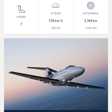
739
km/h
2 769
km
7
399
kts
1 495
NM