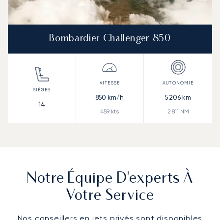
Bombardier Challenger 850
850
km/h
5 206
km
14
459
kts
2 811
NM
Notre Équipe D'experts À
Votre Service
Nos conseillers en jets privés sont disponibles