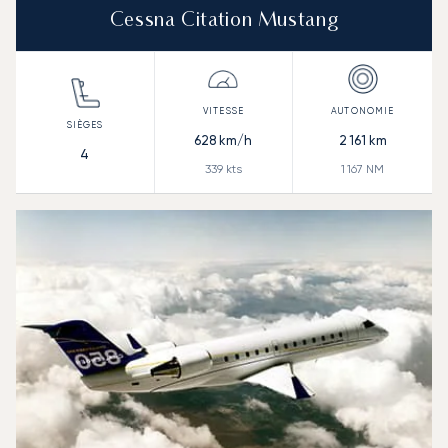
Cessna Citation Mustang
628
km/h
2 161
km
4
339
kts
1 167
NM