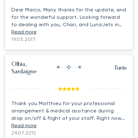
Dear Marco, Many thanks for the update, and
for the wonderful support. Looking forward
to dealing with you, Chari, and LunaJets in
future. Sincere regards,
Read more
19.03.2017
Olbia,
Turin
Sardaigne
Thank you Matthieu for your professional
arrangement & medical assitance during
drop on/off & flight of your staff. Right now
my mother-in-law is having dinner in front of
Read more
me!
29.07.2015