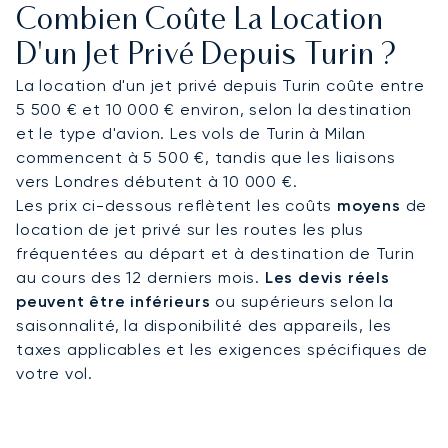
Combien Coûte La Location
Pour votre arrivée, des transferts peuvent être
organisés à l’avance vers le centre-ville, les
D'un Jet Privé Depuis Turin ?
vignobles ou les stations de ski situées dans les
La location d'un jet privé depuis Turin coûte entre
Alpes.
5 500 € et 10 000 € environ, selon la destination
et le type d'avion. Les vols de Turin à Milan
Nous organisons des vols vers le nord de l’Italie
commencent à 5 500 €, tandis que les liaisons
tout au long de l’année et connaissons les
vers Londres débutent à 10 000 €.
périodes de forte activité liées à la saison
Les prix ci-dessous reflètent les coûts
moyens
de
hivernale et aux événements professionnels.
location de jet privé sur les routes les plus
Notre équipe vous accompagne dans
fréquentées au départ et à destination de Turin
l’organisation de votre vol vers Turin.
au cours des 12 derniers mois.
Les devis réels
peuvent être inférieurs
ou supérieurs selon la
saisonnalité, la disponibilité des appareils, les
taxes applicables et les exigences spécifiques de
votre vol.