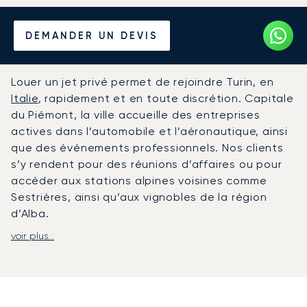
Louer un Jet Privé depuis et
DEMANDER UN DEVIS
vers Turin
Louer un jet privé permet de rejoindre Turin, en
Italie
, rapidement et en toute discrétion. Capitale
du Piémont, la ville accueille des entreprises
actives dans l’automobile et l’aéronautique, ainsi
que des événements professionnels. Nos clients
s’y rendent pour des réunions d’affaires ou pour
accéder aux stations alpines voisines comme
Sestrières, ainsi qu’aux vignobles de la région
d’Alba.
voir plus...
LunaJets organise des vols depuis et vers
l’aéroport de Turin Caselle (TRN), ainsi que vers
Cuneo Levaldigi (CUF) selon votre itinéraire. À bord
de votre jet, la cabine est un espace privé pour
travailler ou vous reposer selon votre programme.