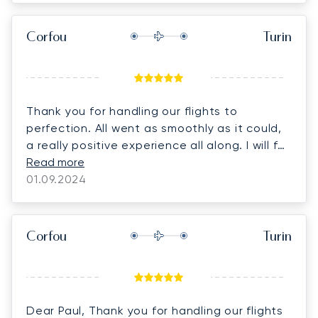
Corfou
Turin
Thank you for handling our flights to
perfection. All went as smoothly as it could,
a really positive experience all along. I will for
sure call you for my future flights when
Read more
needed.
01.09.2024
Corfou
Turin
Dear Paul, Thank you for handling our flights