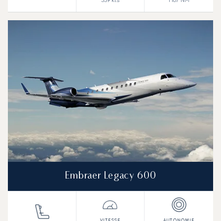
339
kts
1 167
NM
Embraer Legacy 600