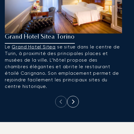
Grand Hotel Sitea Torino
P
Le
Grand Hotel Sitea
se situe dans le centre de
L
Turin, à proximité des principales places et
d
musées de la ville. L’hôtel propose des
c
chambres élégantes et abrite le restaurant
av
étoilé Carignano. Son emplacement permet de
se
rejoindre facilement les principaux sites du
co
centre historique.