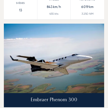
843
km/h
6 019
km
13
455
kts
3 250
NM
Embraer Phenom 300