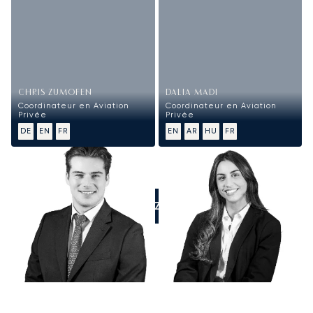
CHRIS ZUMOFEN
DALIA MADI
Coordinateur en Aviation
Coordinateur en Aviation
Privée
Privée
DE
EN
FR
EN
AR
HU
FR
APPELEZ-NOUS