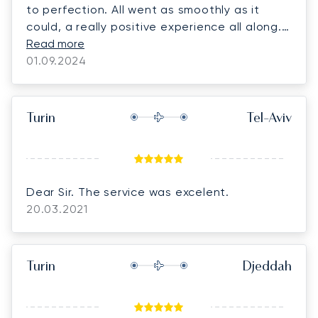
to perfection. All went as smoothly as it
could, a really positive experience all along. I
will for sure call you for my future flights
Read more
when needed.
01.09.2024
Turin
Tel-Aviv
Dear Sir. The service was excelent.
20.03.2021
Turin
Djeddah