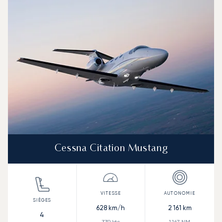
Vitesse (km/h)
Vitesse (nœuds)
Autonomie (km)
Autonomie (NM)
Cessna Citation Mustang
628
km/h
2 161
km
4