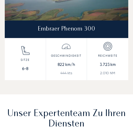
Embraer Phenom 300
822
km/h
3.723
km
6-8
444
kts
2.010
NM
Unser Expertenteam Zu Ihren
Diensten