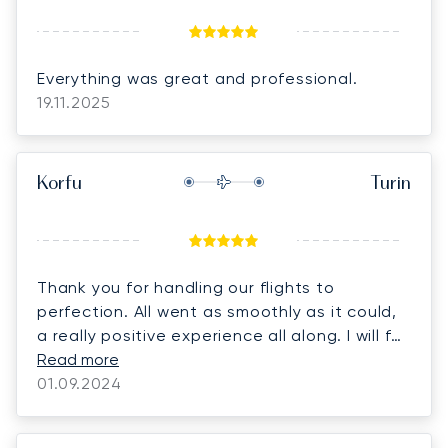
Everything was great and professional.
19.11.2025
Korfu
Turin
Thank you for handling our flights to
perfection. All went as smoothly as it could,
a really positive experience all along. I will for
sure call you for my future flights when
Read more
needed.
01.09.2024