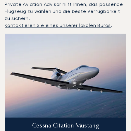
Private Aviation Advisor hilft Ihnen, das passende
Flugzeug zu wählen und die beste Verfügbarkeit
zu sichern.
Kontaktieren Sie eines unserer lokalen Büros
.
Turin : Die 3 meistgeflogenen Flugzeugmodelle nach Anz
Foto des Flugzeugs
Flugzeugmodell
S
Geschwindigkeit (km/h)
Geschwindigkeit (Knoten)
Reichw
Reichweite (NM)
Cessna Citation Mustang