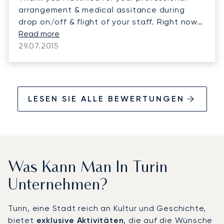
arrangement & medical assitance during
drop on/off & flight of your staff. Right now
my mother-in-law is having dinner in front of
Read more
me!
29.07.2015
LESEN SIE ALLE BEWERTUNGEN
Was Kann Man In Turin
Unternehmen?
Turin, eine Stadt reich an Kultur und Geschichte,
bietet
exklusive Aktivitäten
, die auf die Wünsche