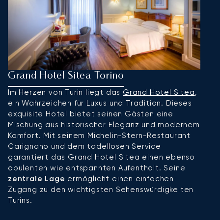
Grand Hotel Sitea Torino
P
Im Herzen von Turin liegt das
Grand Hotel Sitea
,
D
ein Wahrzeichen für Luxus und Tradition. Dieses
u
exquisite Hotel bietet seinen Gästen eine
a
Mischung aus historischer Eleganz und modernem
di
Komfort. Mit seinem Michelin-Stern-Restaurant
Z
Carignano und dem tadellosen Service
h
garantiert das Grand Hotel Sitea einen ebenso
b
opulenten wie entspannten Aufenthalt. Seine
V
zentrale Lage
ermöglicht einen einfachen
Ku
Zugang zu den wichtigsten Sehenswürdigkeiten
di
Turins.
A
v