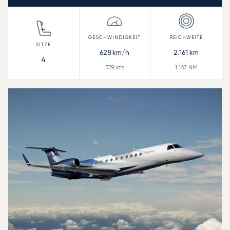
628
km/h
2.161
km
4
339
kts
1.167
NM