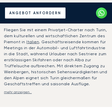
Mieten Sie einen Privatjet
ANGEBOT ANFORDERN
von/nach Turin
Fliegen Sie mit einem Privatjet-Charter nach Turin,
dem kulturellen und wirtschaftlichen Zentrum des
Piemont in
Italien
. Geschäftsreisende kommen für
Meetings in der Automobil- und Luftfahrtindustrie
in die Stadt, während Urlauber nach Sestriere zum
erstklassigen Skifahren oder nach Alba zur
Trüffelsuche aufbrechen. Mit direktem Zugang zu
Weinbergen, historischen Sehenswürdigkeiten und
den Alpen eignet sich Turin gleichermaßen für
Geschäftstreffen und saisonale Ausflüge.
mehr anzeigen...
LunaJets organisiert Privatflüge zu den Flughäfen
Turin-Caselle und Cuneo-Levaldigi, inklusive
Chauffeurtransfers zu Weingütern, Luxushotels
oder Geschäftsadressen in und um die Stadt. Für