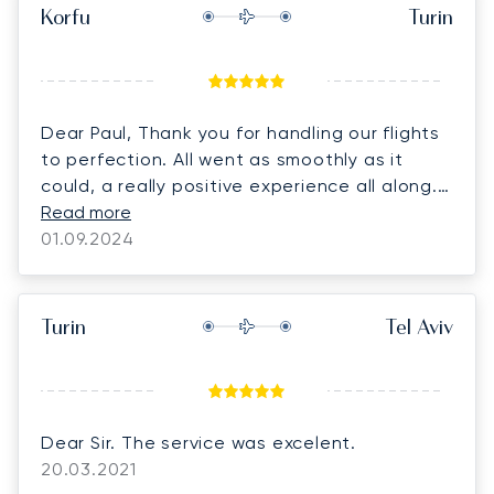
Korfu
Turin
Dear Paul, Thank you for handling our flights
to perfection. All went as smoothly as it
could, a really positive experience all along. I
will for sure call you for my future flights
Read more
when needed.
01.09.2024
Turin
Tel Aviv
Dear Sir. The service was excelent.
20.03.2021