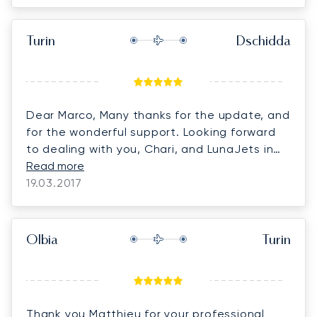
Turin
Dschidda
Dear Marco, Many thanks for the update, and
for the wonderful support. Looking forward
to dealing with you, Chari, and LunaJets in
future. Sincere regards,
Read more
19.03.2017
Olbia
Turin
Thank you Matthieu for your professional