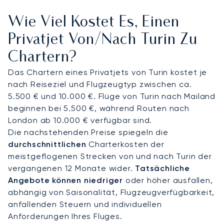
einen schnellen Zugang zu den Alpen können auch
Wie Viel Kostet Es, Einen
Hubschraubertransfers arrangiert werden.
Sestriere ist nur 30 Minuten entfernt (im Vergleich
Privatjet Von/nach Turin Zu
zu einer 1,5-stündigen Autofahrt), Courmayeur 35
Chartern?
Minuten und Cervinia 38 Minuten. An Bord Ihres
Privatjets genießen Sie maßgeschneiderte
Das Chartern eines Privatjets von Turin kostet je
Verpflegung, exquisiten Komfort und diskreten
nach Reiseziel und Flugzeugtyp zwischen ca.
Service in jeder Phase Ihrer Reise.
5.500 € und 10.000 €. Flüge von Turin nach Mailand
beginnen bei 5.500 €, während Routen nach
Mit zwei Jahrzehnten Erfahrung bietet LunaJets
London ab 10.000 € verfügbar sind.
Argus®-zertifizierte Sicherheit und flexible
Die nachstehenden Preise spiegeln die
Charterlösungen, denen weltweit vertraut wird.
durchschnittlichen
Charterkosten der
Unser transparenter Ansatz schafft Vertrauen bei
meistgeflogenen Strecken von und nach Turin der
anspruchsvollen Reisenden. In Turin bedeutet
vergangenen 12 Monate wider.
Tatsächliche
dies, den Zugang zu Skigebieten in der
Angebote können niedriger
oder höher ausfallen,
Hochsaison zu sichern, diskrete Ankünfte auf
abhängig von Saisonalität, Flugzeugverfügbarkeit,
Weingütern zu arrangieren und reibungslose
anfallenden Steuern und individuellen
Verbindungen zu benachbarten Drehkreuzen in
Anforderungen Ihres Fluges.
ganz Italien und den Alpen herzustellen.