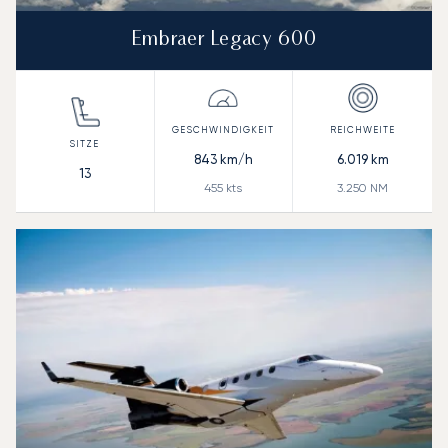
Embraer Legacy 600
843
km/h
6.019
km
13
455
kts
3.250
NM